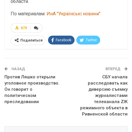
области.
По материалам:
ИнА "Українські новини"
878
Facebook
Twitter
Поделиться
Telegram
Google+
WhatsApp
Эл. адрес
НАЗАД
ВПЕРЕД
Против Ляшко открыли
СБУ начала
уголовное производство.
расследовать как
Он говорит о
диверсию съемку
политическом
журналистами
преследовании
телеканала ZIK
режимного объекта в
Ривненской области