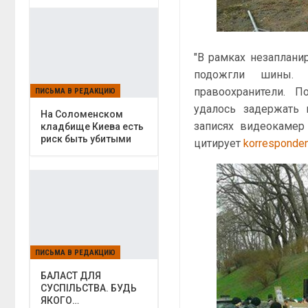
"В рамках незаплани
подожгли шины. 
правоохранители. 
ПИСЬМА В РЕДАКЦИЮ
удалось задержать 
На Соломенском
записях видеокамер
кладбище Киева есть
риск быть убитыми
цитирует
korresponden
ПИСЬМА В РЕДАКЦИЮ
БАЛАСТ ДЛЯ
СУСПІЛЬСТВА. БУДЬ
ЯКОГО…