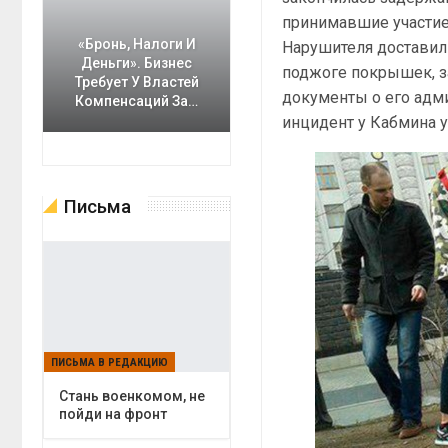
принимавшие участие 
«Бронь, Налоги И
Нарушителя доставили
Деньги». Бизнес
поджоге покрышек, з
Требует У Властей
документы о его адм
Компенсаций За…
инцидент у Кабмина у
Письма
ПИСЬМА В РЕДАКЦИЮ
Cтань военкомом, не
пойди на фронт