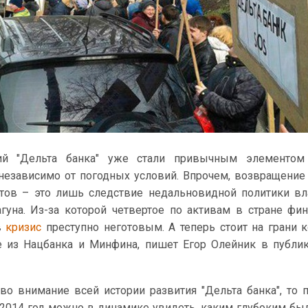
ий "Дельта банка" уже стали привычным элементом
независимо от погодных условий. Впрочем, возвращение
итов – это лишь следствие недальновидной политики в
гуна. Из-за которой четвертое по активам в стране фи
в
кризис
преступно неготовым. А теперь стоит на грани к
е из Нацбанка и Минфина, пишет Егор Олейник в публи
во внимание всей истории развития "Дельта банка", то 
а 2014 год можно в динамике увидеть, каким глубоким бы