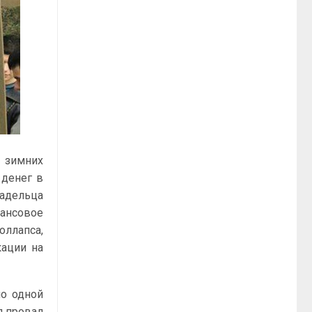
 зимних
 денег в
ладельца
нансовое
оллапса,
кации на
по одной
л провал