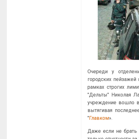
Очереди у отделен
городских пейзажей 
рамках строгих лим
"Дельты" Николая Ла
учреждение вошло 
вытягивая последне
"
Главком
».
Даже если не брать 
только отчетности з