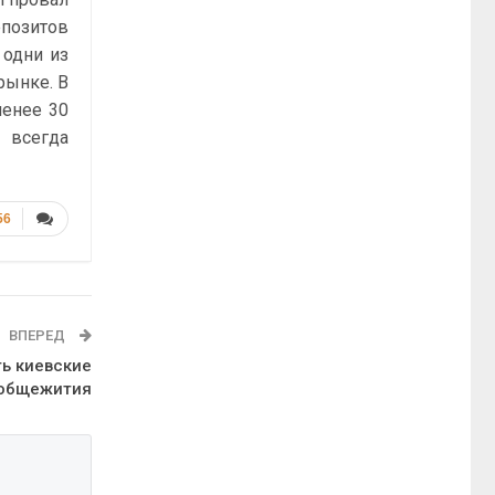
епозитов
 одни из
рынке. В
менее 30
е всегда
56
ВПЕРЕД
ь киевские
 общежития