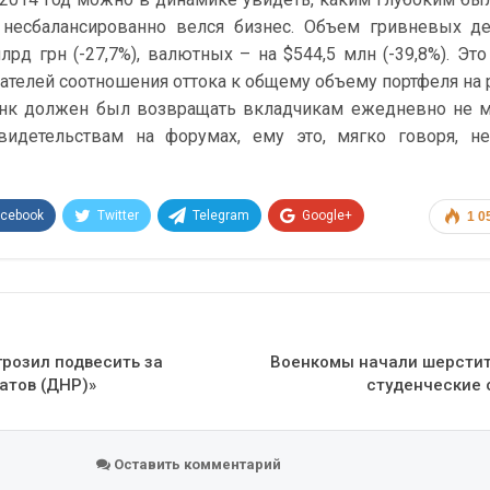
 несбалансированно велся бизнес. Объем гривневых д
лрд грн (-27,7%), валютных – на $544,5 млн (-39,8%). Это
ателей соотношения оттока к общему объему портфеля на 
банк должен был возвращать вкладчикам ежедневно не 
видетельствам на форумах, ему это, мягко говоря, н
acebook
Twitter
Telegram
Google+
1 0
Эл. адрес
грозил подвесить за
Военкомы начали шерстит
атов (ДНР)»
студенческие
Оставить комментарий