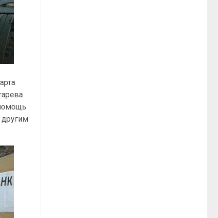
арта.
тарева
 помощь
 другим