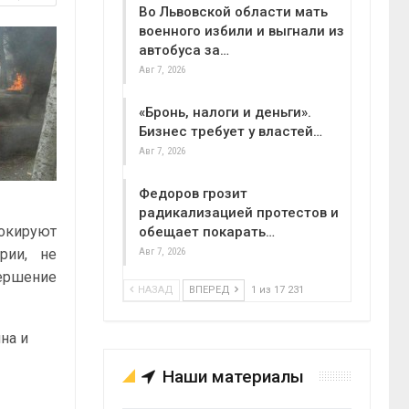
Во Львовской области мать
военного избили и выгнали из
автобуса за…
Авг 7, 2026
«Бронь, налоги и деньги».
Бизнес требует у властей…
Авг 7, 2026
Федоров грозит
радикализацией протестов и
локируют
обещает покарать…
рии, не
Авг 7, 2026
ершение
НАЗАД
ВПЕРЕД
1 из 17 231
на и
Наши материалы
,