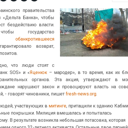
аинского правительства
 «Дельта Банка», чтобы
ст бездействию власти.
обы государство
овало
обанкротившееся
рантировало возврат,
позитов.
дно, что люди стоят с
анк SOS» и «
Яценюк
– мародер», в то время, как их б
хранительных органов. Эта акция, утверждают в мэ
раждане нарушают закон и провоцируют власть на сов
, - говорят чиновники, пишет
fresh-news.org
.
людей, участвующих в
митинге
, притащили к зданию Кабми
ьные покрышки. Милиция вмешалась и попыталась
ому. В результате возникла небольшая потасовка, которая
ием одного 32-летнего активиста. Остальные двое парней