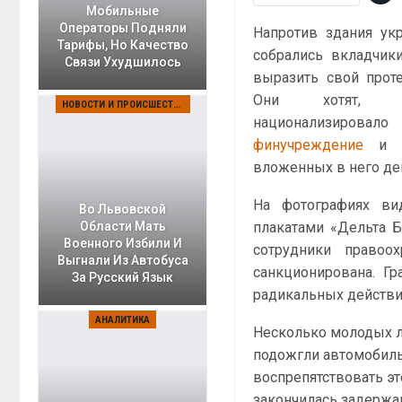
Мобильные
Операторы Подняли
Напротив здания укр
Тарифы, Но Качество
собрались вкладчики
Связи Ухудшилось
выразить свой проте
Они хотят, чт
НОВОСТИ И ПРОИСШЕСТВИЯ
национализир
финучреждение
и га
вложенных в него де
На фотографиях ви
Во Львовской
плакатами «Дельта Б
Области Мать
Военного Избили И
сотрудники правоо
Выгнали Из Автобуса
санкционирована. Г
За Русский Язык
радикальных действий
АНАЛИТИКА
Несколько молодых 
подожгли автомобил
воспрепятствовать эт
закончилась задержан