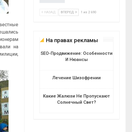
НАЗАД
ВПЕРЕД
1 из 2 690
звестные
шались
ионерам
На правах рекламы
вали на
SEO-Продвижение: Особенности
милиции,
И Нюансы
Лечение Шизофрении
Какие Жалюзи Не Пропускают
Солнечный Свет?