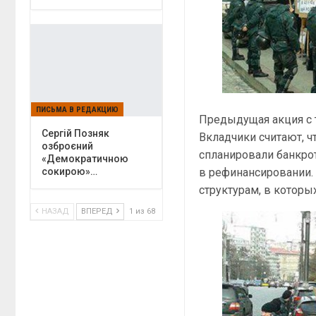
ПИСЬМА В РЕДАКЦИЮ
Предыдущая акция с 
Сергій Позняк
Вкладчики считают, ч
озброєний
спланировали банкро
«Демократичною
в рефинансировании.
сокирою»…
структурам, в которы
НАЗАД
ВПЕРЕД
1 из 68