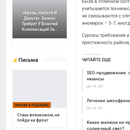
была в отличном сост
учитывается техниче
«Бронь, Налоги И
не связываются с от
Деньги». Бизнес
иномарок – 5-7, иногд
Требует У Властей
Компенсаций За…
Суровы требования и 
престижность района,
Письма
ЧИТАЙТЕ ЕЩЕ
SEO-продвижение: 
нюансы
Дек 29, 2021
Лечение шизофрен
ПИСЬМА В РЕДАКЦИЮ
Дек 20, 2021
Cтань военкомом, не
пойди на фронт
Какие жалюзи не п
солнечный свет?