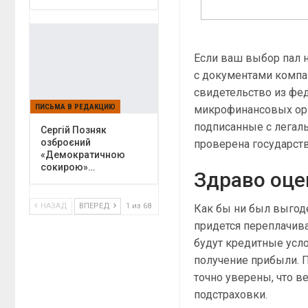
Если ваш выбор пал н
с документами компан
свидетельство из фе
ПИСЬМА В РЕДАКЦИЮ
микрофинансовых орг
подписанные с легал
Сергій Позняк
озброєний
проверена государст
«Демократичною
сокирою»…
Здраво оце
НАЗАД
ВПЕРЕД
1 из 68
Как бы ни был выгоде
придется переплачив
будут кредитные усл
получение прибыли. 
точно уверены, что в
подстраховки.