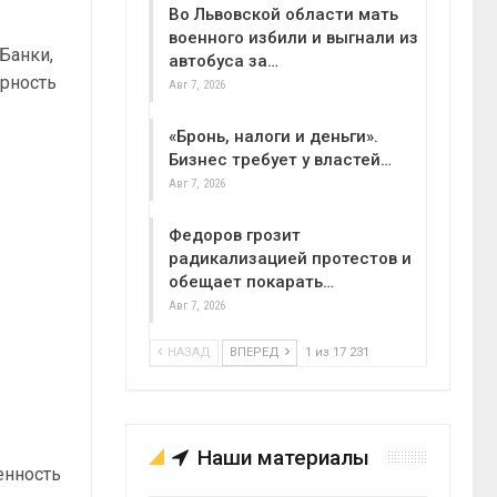
Во Львовской области мать
военного избили и выгнали из
Банки,
автобуса за…
ярность
Авг 7, 2026
«Бронь, налоги и деньги».
Бизнес требует у властей…
Авг 7, 2026
Федоров грозит
радикализацией протестов и
обещает покарать…
Авг 7, 2026
НАЗАД
ВПЕРЕД
1 из 17 231
Наши материалы
енность