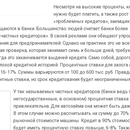
Несмотря на высокие проценты, 
нужно будет платить, а также рост
«проблемных кредитов», заемщик
щаются в банки. Большинство людей считает банки более
частных кредиторов». В своей рекламе они обещают упр
ия для предпринимателей. Однако на практике это не всег
ая проверка, которая занимает семь и больше дней, требу
гда это заканчивается выдачей кредита. Само собой, дорог
лохой кредитной историей. Процентные ставки для залога 
 16-17%. Суммы варьируются от 100 до 600 тыс. руб. Правда
нтные ставки, но срок кредитования будет неограниченны
У так называемых частных кредиторов (банки ведь
негосударственные, в основном) процентная ставка
привлекательна. Для автозайма она может быть даж
В этом случае можно рассчитывать на сумму до 70% 
рыночной стоимости машины. Кредит в 90% стоимос
будет иметь процентную ставку повыше, 6-8%. Такж