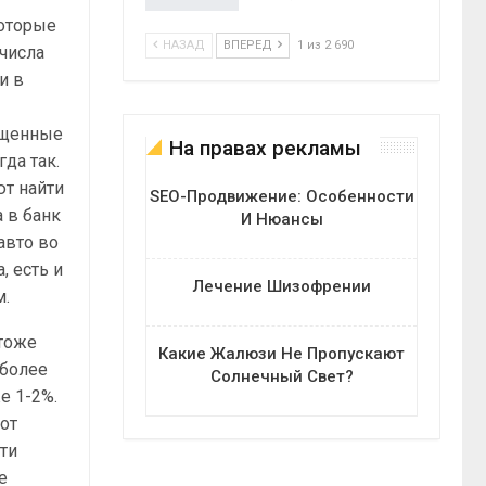
которые
НАЗАД
ВПЕРЕД
1 из 2 690
 числа
и в
ощенные
На правах рекламы
да так.
ют найти
SEO-Продвижение: Особенности
а в банк
И Нюансы
авто во
, есть и
Лечение Шизофрении
м.
 тоже
Какие Жалюзи Не Пропускают
 более
Солнечный Свет?
е 1-2%.
от
ти
е