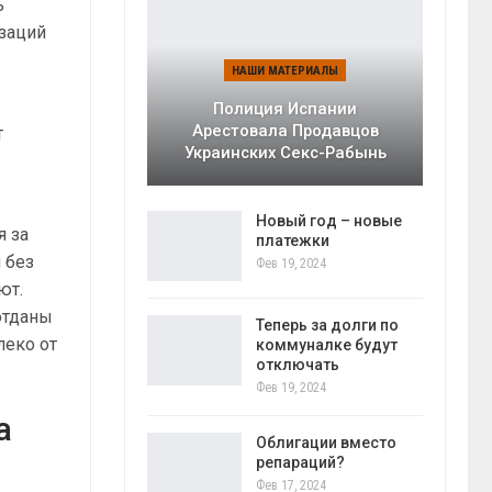
ь
изаций
НАШИ МАТЕРИАЛЫ
Полиция Испании
Арестовала Продавцов
т
Украинских Секс-Рабынь
Новый год – новые
я за
платежки
 без
Фев 19, 2024
ют.
отданы
Теперь за долги по
леко от
коммуналке будут
отключать
Фев 19, 2024
а
Облигации вместо
репараций?
Фев 17, 2024