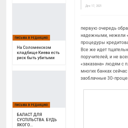
Дек 17, 2021
первую очередь обра
надежными, нежели «
ПИСЬМА В РЕДАКЦИЮ
процедуры кредитован
На Соломенском
Все же идет тщательн
кладбище Киева есть
поручителей, и не все
риск быть убитыми
«заказана» людям с п
многих банках сейчас
заоблачные 30-проце
ПИСЬМА В РЕДАКЦИЮ
БАЛАСТ ДЛЯ
СУСПІЛЬСТВА. БУДЬ
ЯКОГО…