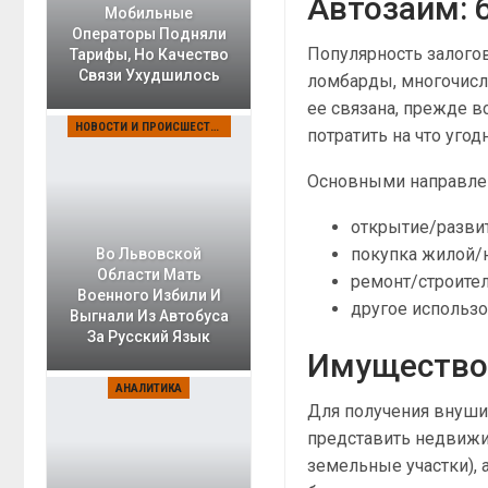
Автозайм: 
Мобильные
Операторы Подняли
Популярность залогов
Тарифы, Но Качество
Связи Ухудшилось
ломбарды, многочисл
ее связана, прежде в
НОВОСТИ И ПРОИСШЕСТВИЯ
потратить на что угод
Основными направлен
открытие/развит
покупка жилой/
Во Львовской
Области Мать
ремонт/строител
Военного Избили И
другое использо
Выгнали Из Автобуса
За Русский Язык
Имущество,
АНАЛИТИКА
Для получения внуши
представить недвижи
земельные участки), 