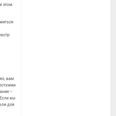
и этом
омиться
еестр
ял, вам
жесткими
ания –
 Если вы
ели для