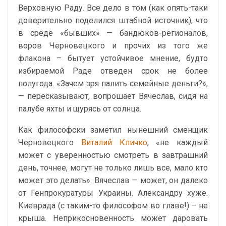
Верховную Раду. Все дело в том (как опять-таки
доверительно поделился штабной источник), что
в среде «бывших» — бандюков-регионалов,
воров Черновецкого и прочих из того же
флакона – бытует устойчивое мнение, будто
избираемой Раде отведен срок не более
полугода. «Зачем зря палить семейные деньги?»,
— пересказывают, вопрошает Вячеслав, сидя на
палубе яхты и щурясь от солнца.
Как философски заметил нынешний сменщик
Черновецкого
Виталий Кличко
, «не каждый
может с уверенностью смотреть в завтрашний
день, точнее, могут не только лишь все, мало кто
может это делать». Вячеслав — может, он далеко
от Генпрокуратуры Украины. Александру хуже.
Киеврада (с таким-то философом во главе!) – не
крыша. Неприкосновенность может даровать