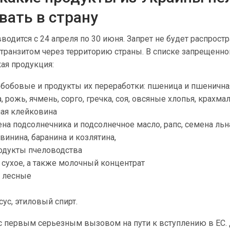
вать в страну
водится с 24 апреля по 30 июня. Запрет не будет распрост
транзитом через территорию страны. В списке запрещенно
кая продукция:
бобовые и продукты их переработки: пшеница и пшенична
, рожь, ячмень, сорго, гречка, соя, овсяные хлопья, крахма
ная клейковина
на подсолнечника и подсолнечное масло, рапс, семена льн
свинина, баранина и козлятина,
родукты пчеловодства
 сухое, а также молочный концентрат
и лесные
сус, этиловый спирт.
 с первым серьезным вызовом на пути к вступлению в ЕС.