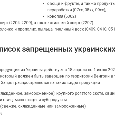
овощи и фрукты, а также продукты
переработки (07xx, 08xx, 09xx);
конопля (5302)
ирт (2204, 2209), а также этиловый спирт (2207)
олочко и прополис, пыльца, пчелиный воск (0409, 0410, 051
список запрещенных украински
 продукции из Украины действует с 18 апреля по 1 июля 202
 который должен быть завершен по территории Венгрии в 
. Запрет распространяется на такие виды продукции:
хлажденное, замороженное): крупного рогатого скота, свин
и овец, мясо птицы и субпродукты
е (свежие, охлажденные или замороженные)
д