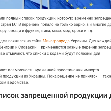
али полный список продукции, которую временно запреща
стран ЕС. В перечень попало не только зерно, а и многие д
ру, овощи и фрукты, вина, мясо, мед, орехи и т.д.
дел появился на сайте
Минагропрода
Украины. Для каждой
 Венгрии и Словакии – применяются разные перечни запре
ве отмечают, что списки с кодами будут полезны для
ает возможность временной приостановки импорта
 продукции из Украины. Пока решение не принято», – так
ком ведомстве.
писок запрещенной продукции 