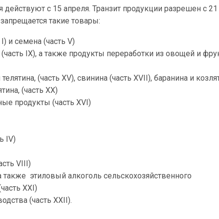
 действуют с 15 апреля. Транзит продукции разрешен с 21 
у запрещается такие товары:
I) и семена (часть V)
(часть IX), а также продукты переработки из овощей и фру
 телятина, (часть ХV), свинина (часть ХVІІ), баранина и козля
ятина, (часть ХХ)
ые продукты (часть XVI)
ь IV)
сть VIII)
), а также этиловый алкоголь сельскохозяйственного
часть XXI)
дства (часть XXIІ).