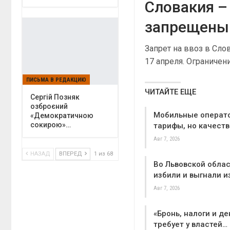
Словакия –
запрещены 
Запрет на ввоз в Сл
17 апреля. Ограничен
ПИСЬМА В РЕДАКЦИЮ
ЧИТАЙТЕ ЕЩЕ
Сергій Позняк
озброєний
Мобильные операт
«Демократичною
сокирою»…
тарифы, но качеств
Авг 7, 2026
НАЗАД
ВПЕРЕД
1 из 68
Во Львовской облас
избили и выгнали и
Авг 7, 2026
«Бронь, налоги и де
требует у властей…