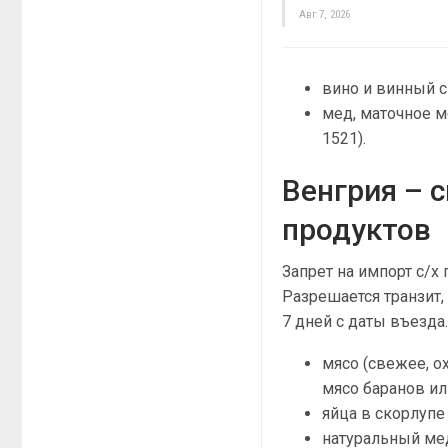
Авг 7, 2026
вино и винный сп
мед, маточное м
1521).
Венгрия – 
продуктов
Запрет на импорт с/х
Разрешается транзит,
7 дней с даты въезда
мясо (свежее, о
мясо баранов ил
яйца в скорлуп
натуральный ме