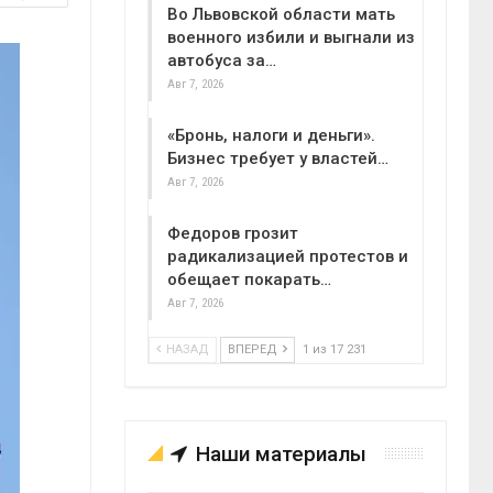
Во Львовской области мать
военного избили и выгнали из
автобуса за…
Авг 7, 2026
«Бронь, налоги и деньги».
Бизнес требует у властей…
Авг 7, 2026
Федоров грозит
радикализацией протестов и
обещает покарать…
Авг 7, 2026
НАЗАД
ВПЕРЕД
1 из 17 231
Наши материалы