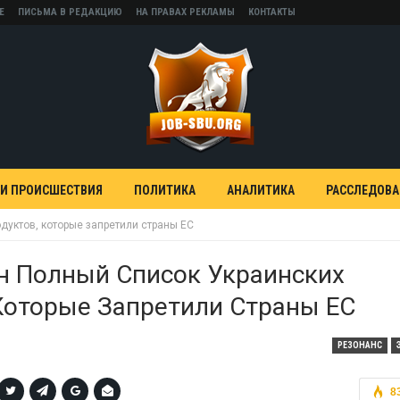
Е
ПИСЬМА В РЕДАКЦИЮ
НА ПРАВАХ РЕКЛАМЫ
КОНТАКТЫ
 И ПРОИСШЕСТВИЯ
ПОЛИТИКА
АНАЛИТИКА
РАССЛЕДОВ
дуктов, которые запретили страны ЕС
н Полный Список Украинских
Которые Запретили Страны ЕС
РЕЗОНАНС
8