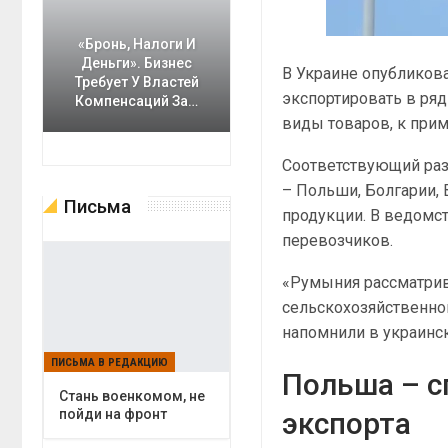
«Бронь, Налоги И
Деньги». Бизнес
В Украине опубликов
Требует У Властей
экспортировать в ряд 
Компенсаций За…
виды товаров, к приме
Соответствующий раз
– Польши, Болгарии,
Письма
продукции. В ведомст
перевозчиков.
«Румыния рассматрив
сельскохозяйственной
напомнили в украинс
ПИСЬМА В РЕДАКЦИЮ
Польша – с
Cтань военкомом, не
экспорта
пойди на фронт