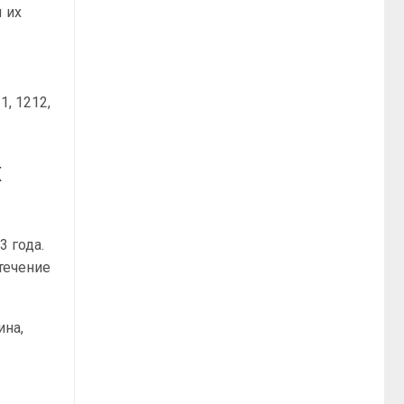
 их
1, 1212,
х
3 года.
течение
ина,