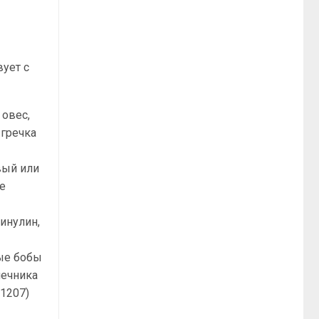
ует с
 овес,
 гречка
вый или
же
 инулин,
ые бобы
нечника
-1207)