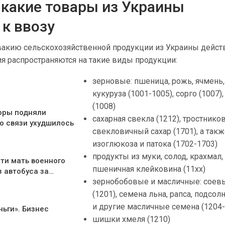
 какие товары из Украины
к ввозу
овакию сельскохозяйственной продукции из Украины действ
ия распространяются на такие виды продукции:
зерновые: пшеница, рожь, ячмень,
кукуруза (1001-1005), сорго (1007),
(1008)
оры подняли
сахарная свекла (1212), тростнико
о связи ухудшилось
свекловичный сахар (1701), а так
изоглюкоза и патока (1702-1703)
продукты из муки, солод, крахмал,
ти мать военного
пшеничная клейковина (11xx)
з автобуса за…
зернобобовые и масличные: соев
(1201), семена льна, рапса, подсол
и другие масличные семена (1204
ньги». Бизнес
шишки хмеля (1210)