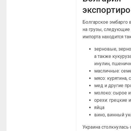
экспортиро
Болгарское эмбарго в
на грузы, следующие 
импорта находится та
зерновые, зерно
а также кукуруза
инулин, пшенич
масличные: семе
мясо: курятина, 
мед и другие п
молоко: сырое и
орехи: грецкие 
яйца
вино, винный ук
Украина столкнулась