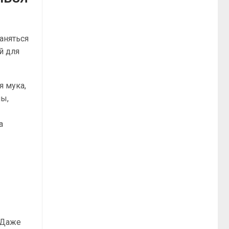
раняться
й для
я мука,
лы,
а
 Даже