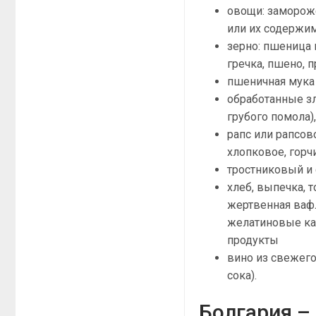
овощи: замороже
или их содержи
зерно: пшеница 
гречка, пшено, 
пшеничная мука 
обработанные зл
грубого помола)
рапс или рапсов
хлопковое, горч
тростниковый и 
хлеб, выпечка, 
жертвенная вафл
желатиновые ка
продукты
вино из свежего
сока).
Болгария –