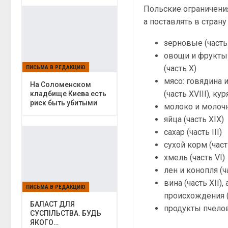
Польские ограничения
а поставлять в стран
зерновые (часть 
овощи и фрукты 
(часть Х)
ПИСЬМА В РЕДАКЦИЮ
мясо: говядина и
На Соломенском
(часть ХVІІІ), кур
кладбище Киева есть
риск быть убитыми
молоко и молочн
яйца (часть XIX)
сахар (часть ІІІ)
сухой корм (част
хмель (часть VI)
лен и конопля (ча
вина (часть XII
ПИСЬМА В РЕДАКЦИЮ
происхождения (
БАЛАСТ ДЛЯ
продукты пчелово
СУСПІЛЬСТВА. БУДЬ
ЯКОГО…