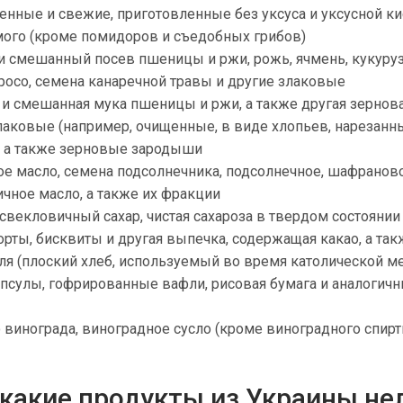
нные и свежие, приготовленные без уксуса и уксусной к
мого (кроме помидоров и съедобных грибов)
и смешанный посев пшеницы и ржи, рожь, ячмень, кукуруз
просо, семена канаречной травы и другие злаковые
и смешанная мука пшеницы и ржи, а также другая зернов
аковые (например, очищенные, в виде хлопьев, нарезанн
, а также зерновые зародыши
ое масло, семена подсолнечника, подсолнечное, шафраново
ичное масло, а также их фракции
свекловичный сахар, чистая сахароза в твердом состоянии
торты, бисквиты и другая выпечка, содержащая какао, а та
я (плоский хлеб, используемый во время католической ме
псулы, гофрированные вафли, рисовая бумага и аналогич
 винограда, виноградное сусло (кроме виноградного спирт
 какие продукты из Украины не