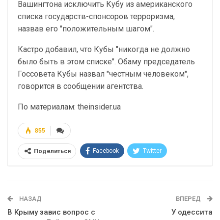
Вашингтона исключить Кубу из американского
списка государств-спонсоров терроризма,
назвав его "положительным шагом".
Кастро добавил, что Кубы "никогда не должно
было быть в этом списке". Обаму председатель
Госсовета Кубы назвал "честным человеком",
говорится в сообщении агентства.
По материалам: theinsider.ua
855
Facebook
Twitter
Поделиться
Telegram
Google+
WhatsApp
Эл. адрес
НАЗАД
ВПЕРЕД
В Крыму завис вопрос с
У одессита