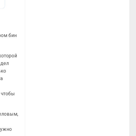
фом бин
которой
 дел
ько
та
 чтобы
деловым,
нужно