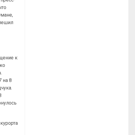
что
Омане,
спешил
ащение к
ько
.
 на 8
чука.
8
рнулось
 курорта