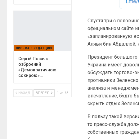
Спустя три с половин
официальном сайте и
«запланированную вс
Аляви бин Абдаллой, 
ПИСЬМА В РЕДАКЦИЮ
Президент большого 
Сергій Позняк
Украина имеет довол
озброєний
«Демократичною
обсуждать торгово-э
сокирою»…
противники Зеленског
анализа и менеджмент
НАЗАД
ВПЕРЕД
1 из 68
впечатление, будто 
скрыть отдых Зеленск
В пользу такой верси
то пресс-служба должн
собственных граждан.