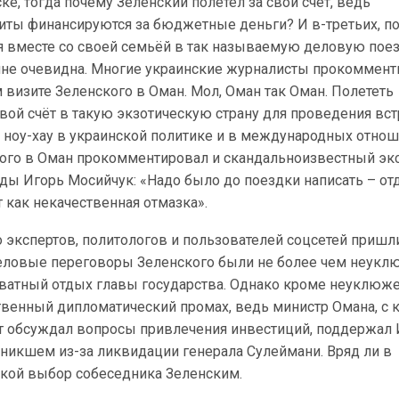
ке, тогда почему Зеленский полетел за свой счёт, ведь
иты финансируются за бюджетные деньги? И в-третьих, п
я вместе со своей семьёй в так называемую деловую поез
олне очевидна. Многие украинские журналисты прокоммен
визите Зеленского в Оман. Мол, Оман так Оман. Полететь
ой счёт в такую экзотическую страну для проведения вст
 ноу-хау в украинской политике и в международных отнош
кого в Оман прокомментировал и скандальноизвестный эк
ды Игорь Мосийчук: «Надо было до поездки написать – отд
т как некачественная отмазка».
 экспертов, политологов и пользователей соцсетей пришл
еловые переговоры Зеленского были не более чем неукл
ватный отдых главы государства. Однако кроме неуклюже
твенный дипломатический промах, ведь министр Омана, с
т обсуждал вопросы привлечения инвестиций, поддержал 
зникшем из-за ликвидации генерала Сулеймани. Вряд ли в
акой выбор собеседника Зеленским.