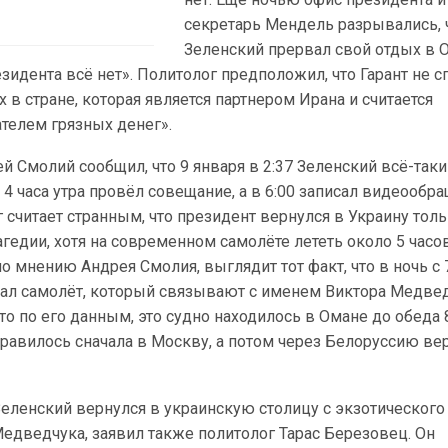
секретарь Мендель разрывались, 
Зеленский прервал свой отдых в 
езидента всё нет». Политолог предположил, что Гарант не 
 в стране, которая является партнером Ирана и считается
елем грязных денег».
ей Смолий сообщил, что 9 января в 2:37 Зеленский всё-таки
в 4 часа утра провёл совещание, а в 6:00 записал видеообр
 считает странным, что президент вернулся в Украину тол
агедии, хотя на современном самолёте лететь около 5 часов
о мнению Андрея Смолия, выглядит тот факт, что в ночь с 7
тал самолёт, который связывают с именем Виктора Медвед
то по его данным, это судно находилось в Омане до обеда 
правилось сначала в Москву, а потом через Белоруссию ве
Зеленский вернулся в украинскую столицу с экзотического
едведчука, заявил также политолог Тарас Березовец. Он