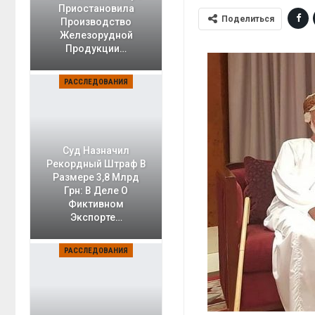
Приостановила
Поделиться
Производство
Железорудной
Продукции…
РАССЛЕДОВАНИЯ
Суд Назначил
Рекордный Штраф В
Размере 3,8 Млрд
Грн: В Деле О
Фиктивном
Экспорте…
РАССЛЕДОВАНИЯ