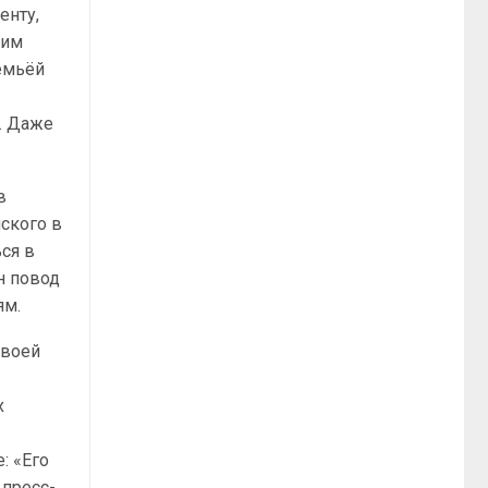
енту,
щим
емьёй
о. Даже
в
ского в
ься в
н повод
ям.
своей
х
: «Его
 пресс-