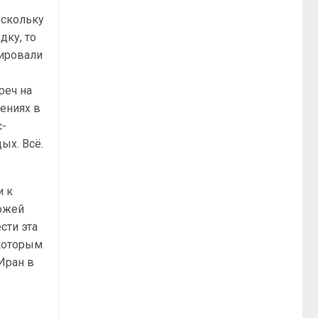
оскольку
дку, то
тировали
реч на
ениях в
с-
ых. Всё.
и к
южей
сти эта
 которым
Иран в