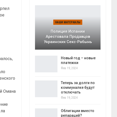
ерпел
вое
НАШИ МАТЕРИАЛЫ
Полиция Испании
Арестовала Продавцов
Украинских Секс-Рабынь
ь
Новый год – новые
залось,
платежки
Фев 19, 2024
ало
ленского
Теперь за долги по
коммуналке будут
ей Омана
отключать
е
Фев 19, 2024
ение
ыла
Облигации вместо
репараций?