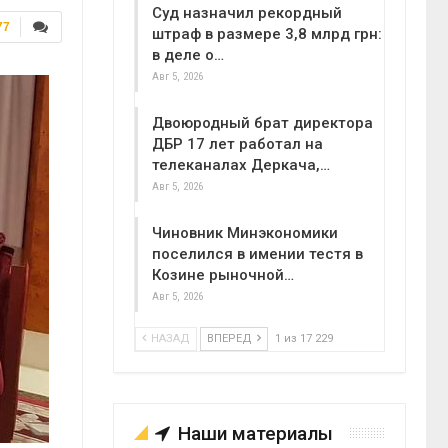
Суд назначил рекордный
77
штраф в размере 3,8 млрд грн:
в деле о…
Авг 5, 2026
Двоюродный брат директора
ДБР 17 лет работал на
телеканалах Деркача,…
Авг 5, 2026
Чиновник Минэкономики
поселился в имении тестя в
Козине рыночной…
Авг 5, 2026
НАЗАД
ВПЕРЕД
1 из 17 229
Наши материалы