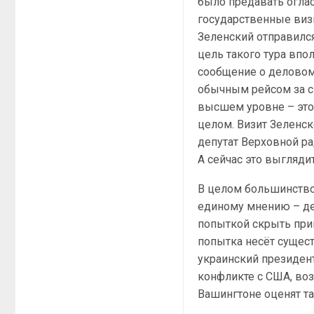
было предавать оглас
государственные виз
Зеленский отправилс
цель такого тура вп
сообщение о деловом 
обычным рейсом за св
высшем уровне – это
целом. Визит Зеленс
депутат Верховной ра
А сейчас это выгляди
В целом большинство
единому мнению – д
попыткой скрыть при
попытка несёт сущес
украинский президен
конфликте с США, во
Вашингтоне оценят т