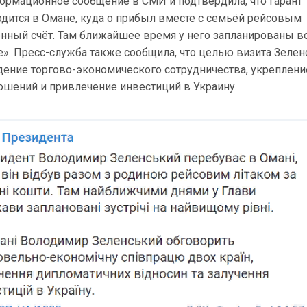
формационное сообщение в СМИ и подтвердила, что Гарант
одится в Омане, куда о прибыл вместе с семьёй рейсовым
енный счёт. Там ближайшее время у него запланированы в
». Пресс-служба также сообщила, что целью визита Зелен
дение торгово-экономического сотрудничества, укреплени
ошений и привлечение инвестиций в Украину.