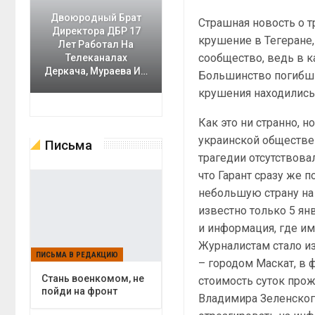
Двоюродный Брат
Страшная новость о т
Директора ДБР 17
крушение в Тегеране,
Лет Работал На
сообщество, ведь в к
Телеканалах
Деркача, Мураева И…
Большинство погибши
крушения находились 
Как это ни странно, 
украинской обществе
Письма
трагедии отсутствова
что Гарант сразу же п
небольшую страну на
известно только 5 ян
и информация, где им
Журналистам стало из
ПИСЬМА В РЕДАКЦИЮ
– городом Маскат, в ф
Cтань военкомом, не
стоимость суток прож
пойди на фронт
Владимира Зеленског