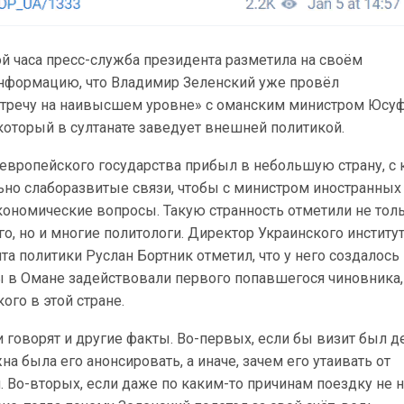
ой часа пресс-служба президента разметила на своём
нформацию, что Владимир Зеленский уже провёл
тречу на наивысшем уровне» с оманским министром Юсу
который в султанате заведует внешней политикой.
европейского государства прибыл в небольшую страну, с 
ьно слаборазвитые связи, чтобы с министром иностранных
кономические вопросы. Такую странность отметили не тол
о, но и многие политологи. Директор Украинского институ
а политики Руслан Бортник отметил, что у него создалось
бы в Омане задействовали первого попавшегося чиновника,
ого в этой стране.
и говорят и другие факты. Во-первых, если бы визит был 
а была его анонсировать, а иначе, зачем его утаивать от
 Во-вторых, если даже по каким-то причинам поездку не 