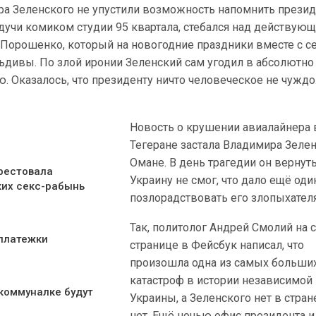
а Зеленского не упустили возможность напомнить презид
будучи комиком студии 95 квартала, стебался над действую
Порошенко, который на новогодние праздники вместе с с
ьдивы. По злой иронии Зеленский сам угодил в абсолютно
. Оказалось, что президенту ничто человеческое не чужд
Новость о крушении авиалайнера 
Тегеране застала Владимира Зелен
Омане. В день трагедии он вернут
рестовала
Украину не смог, что дало ещё оди
ких секс-рабынь
позлорадствовать его злопыхател
Так, политолог Андрей Смолий на 
 платежки
странице в Фейсбук написал, что
произошла одна из самых больши
катастроф в истории независимой
 коммуналке будут
Украины, а Зеленского нет в стране
нет. Ещё ночью офис президента и