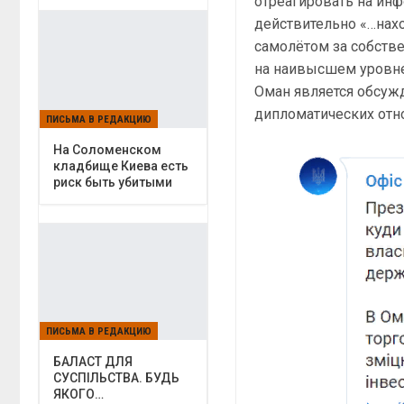
отреагировать на ин
действительно «…нах
самолётом за собств
на наивысшем уровне
Оман является обсуж
дипломатических отн
ПИСЬМА В РЕДАКЦИЮ
На Соломенском
кладбище Киева есть
риск быть убитыми
ПИСЬМА В РЕДАКЦИЮ
БАЛАСТ ДЛЯ
СУСПІЛЬСТВА. БУДЬ
ЯКОГО…