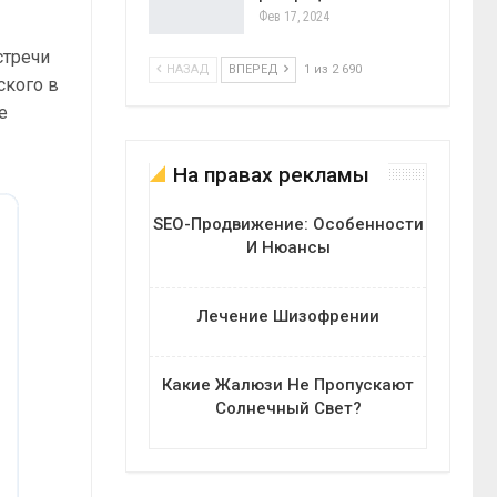
Фев 17, 2024
стречи
НАЗАД
ВПЕРЕД
1 из 2 690
ского в
е
На правах рекламы
SEO-Продвижение: Особенности
И Нюансы
Лечение Шизофрении
Какие Жалюзи Не Пропускают
Солнечный Свет?