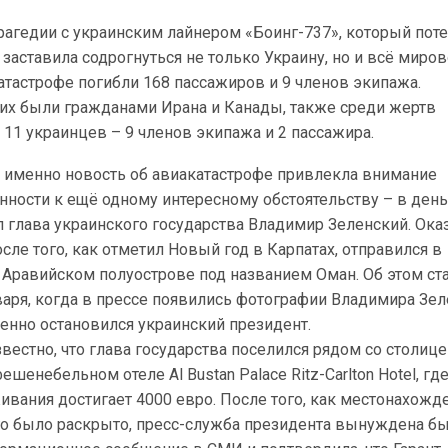
рагедии с украинским лайнером «Боинг-737», который пот
 заставила содрогнуться не только Украину, но и всё миро
атастрофе погибли 168 пассажиров и 9 членов экипажа.
х были гражданами Ирана и Канады, также среди жертв
11 украинцев – 9 членов экипажа и 2 пассажира.
но именно новость об авиакатастрофе привлекла внимание
нности к ещё одному интересному обстоятельству – в ден
л глава украинского государства Владимир Зеленский. Ока
осле того, как отметил Новый год в Карпатах, отправился в
 Аравийском полуострове под названием Оман. Об этом ст
варя, когда в прессе появились фотографии Владимира Зе
енно остановился украинский президент.
вестно, что глава государства поселился рядом со столиц
ешенебельном отеле Al Bustan Palace Ritz-Carlton Hotel, гд
ивания достигает 4000 евро. После того, как местонахожд
о было раскрыто, пресс-служба президента вынуждена б