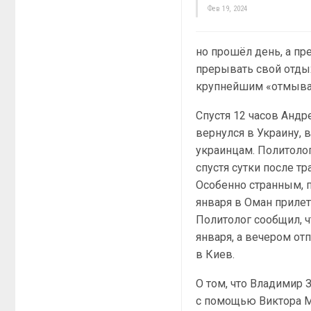
Фев 19, 2024
но прошёл день, а пр
прерывать свой отдых
крупнейшим «отмыват
Спустя 12 часов Андр
вернулся в Украину, 
украинцам. Политолог
спустя сутки после тр
Особенно странным, п
января в Оман приле
Политолог сообщил, ч
января, а вечером от
в Киев.
О том, что Владимир 
с помощью Виктора М