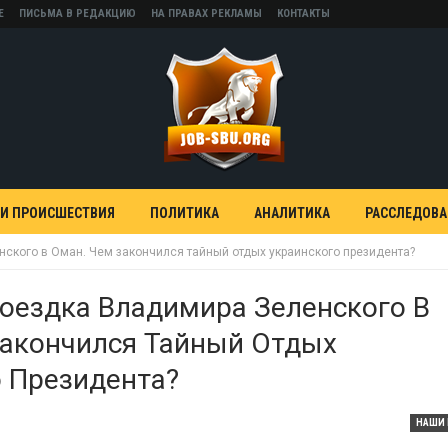
Е
ПИСЬМА В РЕДАКЦИЮ
НА ПРАВАХ РЕКЛАМЫ
КОНТАКТЫ
 И ПРОИСШЕСТВИЯ
ПОЛИТИКА
АНАЛИТИКА
РАССЛЕДОВ
ского в Оман. Чем закончился тайный отдых украинского президента?
оездка Владимира Зеленского В
Закончился Тайный Отдых
 Президента?
НАШИ 