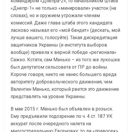
командиром «Днепра-2», то начальником штаба
«Днепр-1» не только «минировали» участок (на
словах), но и оружием угрожали членам
комиссий. Даже глава штаба этого кандидата
ласково называл его «мой бандит» (дескать, мой
лучше вашего, голосуйте). Такая дискредитация
защитников Украины (и института выборов
вообще) привела к верной победе «регионала»
Сажко. Кстати, сам Манько – из того же лукошка:
был депутатом сельсовета от ПР до войны.
Короче говоря, никто не нанес большего вреда
авторитету добровольческого движения, чем
Валентин Манько, который рвется это движение
представлять на уровне Украины.
В мае 2015 г. Манько был объявлен в розыск.
Ему предъявили подозрение по ч. 4 ст. 187 УК
аккурат после очередного налета на
многострадальную Евгеновку: то ли «правосек»,