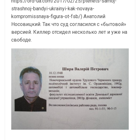
https://ord-ua.com/2017/02/25/ptenets-samoj-
strashnoj-bandyi-ukrainyi-kak-novaya-
kompromissnaya-figura-ot-fsb/) Анатолий
Носовицкий. Так что суд согласился с «бытовой»
версией. Киллер отсидел несколько лет и уже на
свободе.