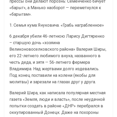
прессы они делают порознь: Семенченко бичует
«барыг», а Манько наоборот — переметнулся к
«барыгам».
1. Семья кума Януковича. «Грабь награбленное»
6 декабря убили 46-летнюю Ларису Дигтяренко
– старшую дочь «хозяина
Великоновоселковского района» Валерия Ширы,
его 22-летнего любимого внука, названного в
честь деда, и зятя — 56-летнего фермера
Владимира. Над жертвами долго издевались.
Под конец поставили на колени (якобы для
молитвы) и зарезали на глазах друг у друга.
Валерий Шира, как написала популярная местная
газета «Земля, люди и власть», после неудачной
попытки создать в районе «ДНР» перебрался в
оккупированный Донецк. Даже на похороны