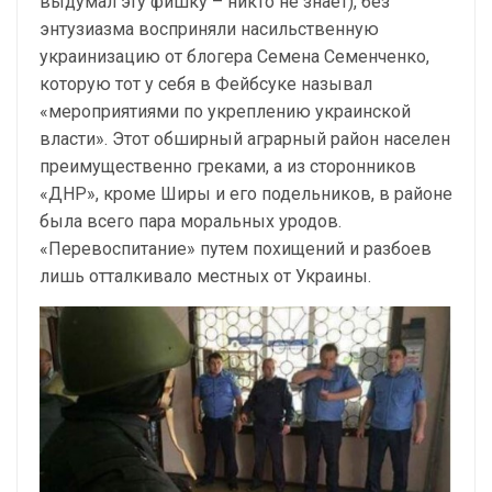
выдумал эту фишку – никто не знает), без
энтузиазма восприняли насильственную
украинизацию от блогера Семена Семенченко,
которую тот у себя в Фейбсуке называл
«мероприятиями по укреплению украинской
власти». Этот обширный аграрный район населен
преимущественно греками, а из сторонников
«ДНР», кроме Ширы и его подельников, в районе
была всего пара моральных уродов.
«Перевоспитание» путем похищений и разбоев
лишь отталкивало местных от Украины.