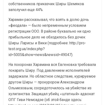
собственников приказчик Ширы Шемяков
заполучил еще 44%.
Хараман рассказывал, что взять в долю дочь
«феодала» — было непременным условием
регистрации ООО. В районе буквально ни одно
прибыльное дело не обходилось без дочек
Ширы Ларисы и Вики (подробнее: http://pro-
test.org.ua/index.php?
id=5005&show=news&newsid=49047).
На похоронах Харамана вся Евгеновка требовала
покарать Ширу. Под давлением исполнителей
задержали. Но областное следствие, курируемое
другом Ширы — прокурором Александром
Ольмезовым, сосредоточилось на убийстве из
хулиганства. Защищал убийц «штатный» адвокат
ОПГ Гиви Немсадзе (об этой банде здесь: