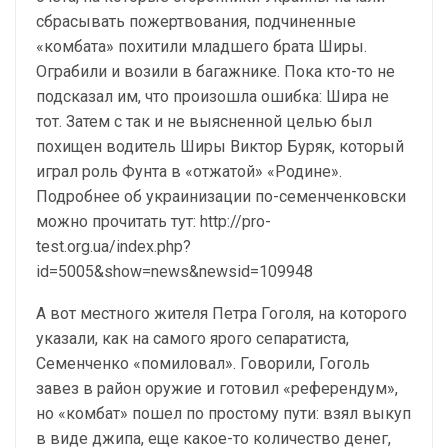
сбрасывать пожертвования, подчиненные
«комбата» похитили младшего брата Ширы.
Ограбили и возили в багажнике. Пока кто-то не
подсказал им, что произошла ошибка: Шира не
тот. Затем с так и не выясненной целью был
похищен водитель Ширы Виктор Буряк, который
играл роль Фунта в «отжатой» «Родине».
Подробнее об украинизации по-семенченковски
можно прочитать тут: http://pro-
test.org.ua/index.php?
id=5005&show=news&newsid=109948
А вот местного жителя Петра Гоголя, на которого
указали, как на самого ярого сепаратиста,
Семенченко «помиловал». Говорили, Гоголь
завез в район оружие и готовил «референдум»,
но «комбат» пошел по простому пути: взял выкуп
в виде джипа, еще какое-то количество денег,