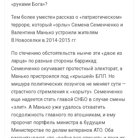
«руками Бога»?
Тем более уместен рассказ о «патриотическом»
терроре, который «орлы» Семена Семенченко и
Валентина Манько устроили жителям
В.Новоселки в 2014-2015 гг.
По стечению обстоятельств нынче эти «двое из
ларца» по разные стороны баррикад:
Семенченко окучивает протестный электорат, а
Манько пристроился под «крышей» БПП. Но
мишура политических лозунгов не меняет сути —
страстного стремления к «корыту». Семенченко
еще надеется стать главой СНБО в случае смены
«элит». А Манько уже удалось отхватить
госдолжность главного по атошникам, и ему
пророчат портфель министра в будущем
Министерстве по делам ветеранов АТО. Оба
рассчитывают, что «война все спишет» и пока их