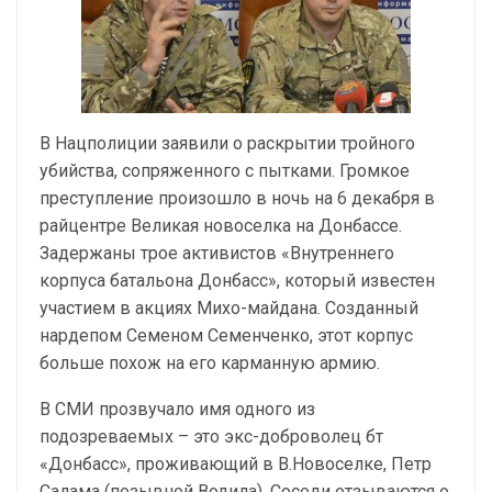
В Нацполиции заявили о раскрытии тройного
убийства, сопряженного с пытками. Громкое
преступление произошло в ночь на 6 декабря в
райцентре Великая новоселка на Донбассе.
Задержаны трое активистов «Внутреннего
корпуса батальона Донбасс», который известен
участием в акциях Михо-майдана. Созданный
нардепом Семеном Семенченко, этот корпус
больше похож на его карманную армию.
В СМИ прозвучало имя одного из
подозреваемых – это экс-доброволец бт
«Донбасс», проживающий в В.Новоселке, Петр
Салама (позывной Водила). Соседи отзываются о