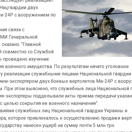
 расследует реализацию
Нацгвардии двух
и-24Р с вооружением по
ния связи с
СМИ Генеральной
сказано: “Главной
й совместно со Службой
ы проведено изучение
я военного имущества. По результатам начато уголовное
ту реализации служебными лицами Национальной гвардии
ием-экспортером двух боевых вертолетов Ми-24Р с воор
. При этом выяснено, что служебные лица Национальной 
ия-экспортеры подделывали акты приема-передачи указа
с целью сокрытия ее военного назначения”.
ствиями служебных лиц Национальной гвардии Украины и
ера, которое привлекалось к осуществлению продажи вер
осударству нанесен ущерб на сумму почти 5 млн грн.