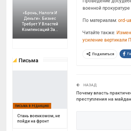
Проведение досудебн
военной прокуратуре
«Бронь, Налоги И
Деньги». Бизнес
По материалам:
ord-u
Требует У Властей
Компенсаций За…
Читайте также:
Измен
усиление вертикали 
F
Поделиться
Письма
НАЗАД
Почему власть практиче
преступления на майда
ПИСЬМА В РЕДАКЦИЮ
Cтань военкомом, не
пойди на фронт