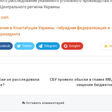
ого расследования указанного уголовного производства 
 Центрального региона Украины.
a.com
ения в Конституции Украины: гибридная федерализация и
Президента
acebook
Twitter
Telegram
Google+
7
Эл. адрес
ски не расследовала
СБУ провело обыски в главке МВ
не?
хищении бюджетн
Оставить комментарий