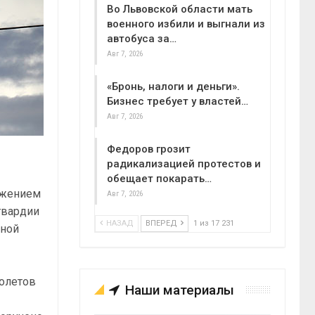
Во Львовской области мать
военного избили и выгнали из
автобуса за…
Авг 7, 2026
«Бронь, налоги и деньги».
Бизнес требует у властей…
Авг 7, 2026
Федоров грозит
радикализацией протестов и
обещает покарать…
ужением
Авг 7, 2026
гвардии
НАЗАД
ВПЕРЕД
1 из 17 231
нной
толетов
Наши материалы