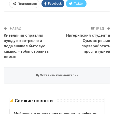
Facebook
Twitter
Поделиться
Telegram
Google+
WhatsApp
Эл. адрес
НАЗАД
ВПЕРЕД
Киевлянин справлял
Нигерийский студент в
нужду в кастрюлю и
Суммах решил
подмешивал бытовую
подзаработать
химию, чтобы отравить
проституцией
семью
Оставить комментарий
Свежие новости
Мобильные операторы подняли тарифы, но