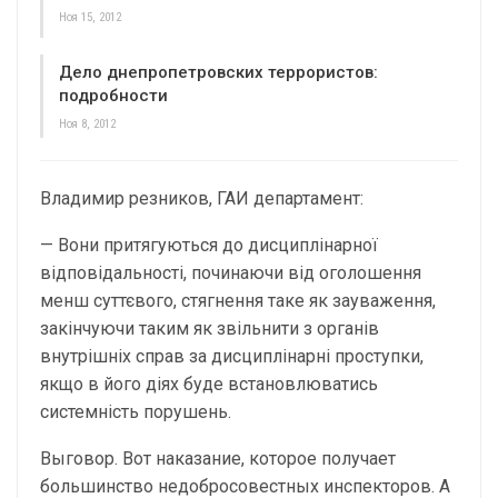
Ноя 15, 2012
Дело днепропетровских террористов:
подробности
Ноя 8, 2012
Владимир резников, ГАИ департамент:
— Вони притягуються до дисциплінарної
відповідальності, починаючи від оголошення
менш суттєвого, стягнення таке як зауваження,
закінчуючи таким як звільнити з органів
внутрішніх справ за дисциплінарні проступки,
якщо в його діях буде встановлюватись
системність порушень.
Выговор. Вот наказание, которое получает
большинство недобросовестных инспекторов. А