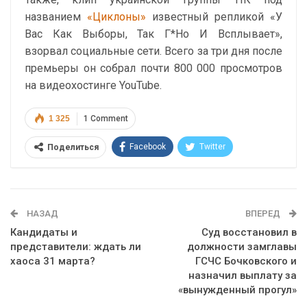
названием
«Циклоны»
известный репликой «У
Вас Как Выборы, Так Г*Но И Всплывает»,
взорвал социальные сети. Всего за три дня после
премьеры он собрал почти 800 000 просмотров
на видеохостинге YouTube.
1 325
1 Comment
Facebook
Twitter
Поделиться
Telegram
Google+
WhatsApp
Эл. адрес
НАЗАД
ВПЕРЕД
Кандидаты и
Суд восстановил в
представители: ждать ли
должности замглавы
хаоса 31 марта?
ГСЧС Бочковского и
назначил выплату за
«вынужденный прогул»