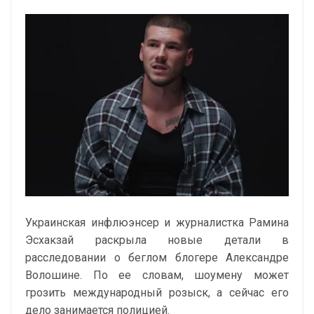
Украинская инфлюэнсер и журналистка Рамина
Эсхакзай раскрыла новые детали в
расследовании о беглом блогере Александре
Волошине. По ее словам, шоумену может
грозить международный розыск, а сейчас его
дело занимается полицией.