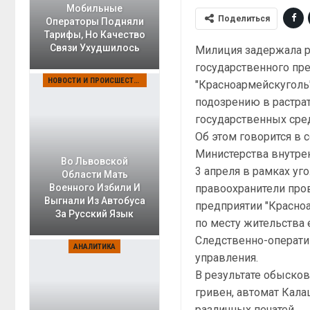
Мобильные
Поделиться
Операторы Подняли
Тарифы, Но Качество
Связи Ухудшилось
Милиция задержала 
государственного пр
НОВОСТИ И ПРОИСШЕСТВИЯ
"Красноармейскуголь"
подозрению в растрат
государственных сре
Об этом говорится в
Министерства внутре
Во Львовской
3 апреля в рамках уг
Области Мать
правоохранители про
Военного Избили И
Выгнали Из Автобуса
предприятии "Красноа
За Русский Язык
по месту жительства 
Следственно-операти
АНАЛИТИКА
управления.
В результате обысков
гривен, автомат Кала
различных печатей.