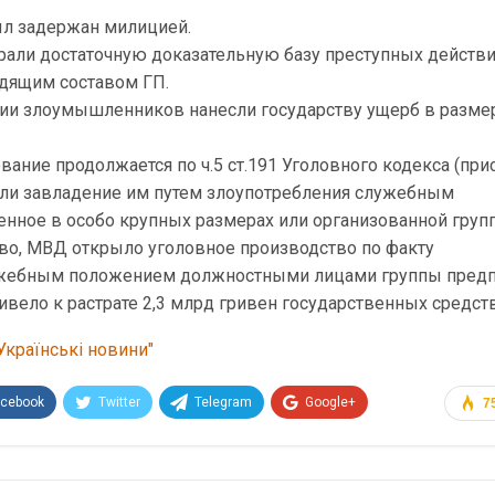
ыл задержан милицией.
рали достаточную доказательную базу преступных действи
дящим составом ГП.
и злоумышленников нанесли государству ущерб в разме
ание продолжается по ч.5 ст.191 Уголовного кодекса (при
или завладение им путем злоупотребления служебным
нное в особо крупных размерах или организованной групп
тво, МВД открыло уголовное производство по факту
ужебным положением должностными лицами группы предп
вело к растрате 2,3 млрд гривен государственных средств
Українські новини"
acebook
Twitter
Telegram
Google+
7
Эл. адрес