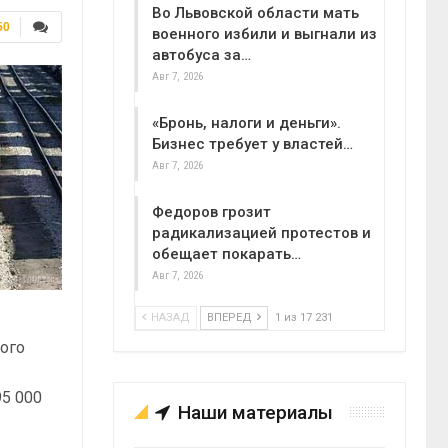
Во Львовской области мать
50
военного избили и выгнали из
автобуса за…
Авг 7, 2026
«Бронь, налоги и деньги».
Бизнес требует у властей…
Авг 7, 2026
Федоров грозит
радикализацией протестов и
обещает покарать…
Авг 7, 2026
НАЗАД
ВПЕРЕД
1 из 17 231
ого
95 000
Наши материалы