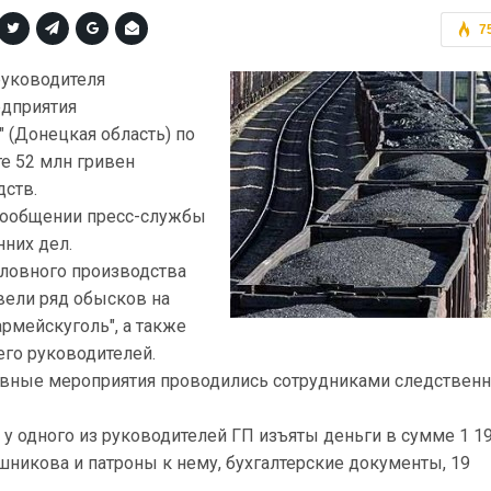
7
руководителя
едприятия
 (Донецкая область) по
е 52 млн гривен
дств.
 сообщении пресс-службы
нних дел.
оловного производства
вели ряд обысков на
рмейскуголь", а также
его руководителей.
вные мероприятия проводились сотрудниками следственн
 у одного из руководителей ГП изъяты деньги в сумме 1 1
шникова и патроны к нему, бухгалтерские документы, 19