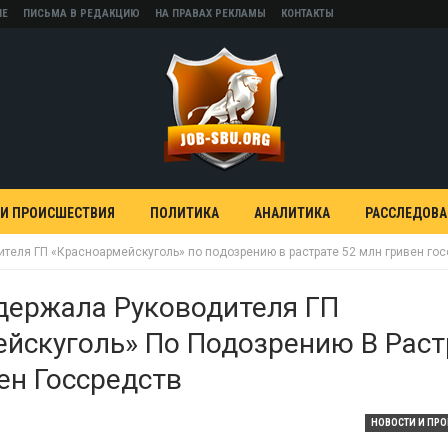
НЕ
ПИСЬМА В РЕДАКЦИЮ
НА ПРАВАХ РЕКЛАМЫ
КОНТАКТЫ
 И ПРОИСШЕСТВИЯ
ПОЛИТИКА
АНАЛИТИКА
РАССЛЕДОВ
теля ГП «Красноармейскуголь» по подозрению в растрате 52 млн гривен го
держала Руководителя ГП
йскуголь» По Подозрению В Раст
ен Госсредств
НОВОСТИ И ПР