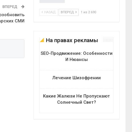
ВПЕРЕД
НАЗАД
ВПЕРЕД
1 из 2 690
озобновить
арских СМИ
На правах рекламы
SEO-Продвижение: Особенности
И Нюансы
Лечение Шизофрении
Какие Жалюзи Не Пропускают
Солнечный Свет?