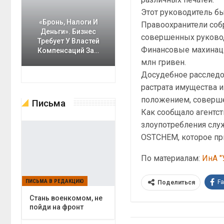
Этот руководитель б
«Бронь, Налоги И
Правоохранители соб
Деньги». Бизнес
совершенных руково
Требует У Властей
Финансовые махинаци
Компенсаций За…
млн гривен.
Досудебное расследов
растрата имущества 
положением, соверше
Письма
Как сообщало агентс
злоупотребления сл
OSTCHEM, которое при
По материалам:
ИнА "
ПИСЬМА В РЕДАКЦИЮ
F
Поделиться
Cтань военкомом, не
пойди на фронт