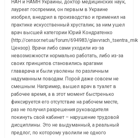
НАН и НАМН Украины, доктор медицинских наук,
лауреат госпремии, он первым в Украине
изобрел, внедрил в производство и применил на
практике искусственный хрусталик; за ним ушел
врач высшей категории Юрий Кондратенко
(http://censor.net.ua/forum/694983/glavvrach_tsentra_mi
Цензор). Врачи либо сами уходили из-за
невозможности нормально работать, либо из-за
своих принципов становились врагами
главврача и были уволены по различным
надуманным поводам. Порой даже совсем не
смешным. Например, вышел врач в туалет в
рабочее время, а в этот момент быстренько
фиксируется его отсутствие на рабочем месте,
раз не получил разрешения руководителя
покинуть свой кабинет – нарушение трудовой
дисциплины. Это не выдуманный, а реальный
предлог, по которому уволили не одного