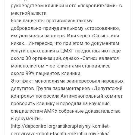
руководством клиники и его «покровителями» в
местной власти.
Если пациенты противились такому
добровольно-принудительному «страхованию»,
им указывали на дверь. Или через «Сатис», или
никак… Интересно, что при этом по документам
услуги страхования в ЦМХГ предоставляют еще
около 30 организаций, однако «Сатис» является
монополистом – ее клиентами становились
около 99% пациентов клиники.
Этот факт монополизма заинтересовал народных
депутатов. Группа парламентариев «Депутатский
контроль» попросила Антимонопольный комитет
проверить клинику и передала на изучение
специалистам АМКУ собранные доказательства
и документы.
(http://depcontrol.org/antikoruptsiyniy-komitet-
pereviryaye-robotu-tsentru-mikrohirurgiyi-oka/,