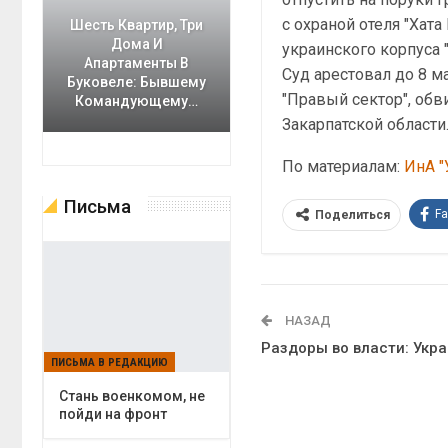
с охраной отеля "Хат
Шесть Квартир, Три
Дома И
украинского корпуса 
Апартаменты В
Суд арестовал до 8 м
Буковеле: Бывшему
"Правый сектор", обв
Командующему…
Закарпатской области
По материалам:
ИнА "
Письма
F
Поделиться
НАЗАД
Раздоры во власти: Укра
ПИСЬМА В РЕДАКЦИЮ
Cтань военкомом, не
пойди на фронт