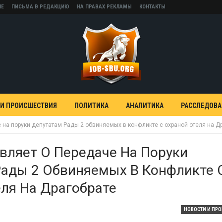
НЕ
ПИСЬМА В РЕДАКЦИЮ
НА ПРАВАХ РЕКЛАМЫ
КОНТАКТЫ
 И ПРОИСШЕСТВИЯ
ПОЛИТИКА
АНАЛИТИКА
РАССЛЕДОВ
 на поруки депутатам Рады 2 обвиняемых в конфликте с охраной отеля на Д
вляет О Передаче На Поруки
Рады 2 Обвиняемых В Конфликте 
ля На Драгобрате
НОВОСТИ И ПР