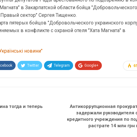
а Магната" в Закарпатской области бойца "Добровольческог
"Правый сектор" Сергея Тищенко.
арта пятерых бойцов "Добровольческого украинского корп
иняемых в конфликте с охраной отеля "Хата Магната" в
.
Українські новини"
acebook
Twitter
Telegram
Google+
6
Эл. адрес
ина тогда и теперь
Антикоррупционная прокурат
задержали руководителя 
кредитного учреждения по по
растрате 14 млн грн