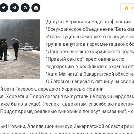
6
Депутат Верховной Рады от фракции
"Всеукраинское объединение "Батьків
Игорь Луценко заявляет о передаче н
группе депутатов парламента двоих б
"Добровольческого украинского корп
"Правый сектор", арестованных по
подозрению в конфликте с охраной от
"Хата Магната" в Закарпатской области.
Об этом он написал в пятницу на свое
й сети Facebook, передают Українські Новини.
ся! Хорвата и Педро сегодня выпустили на поруки нардепа
акже было в суде). Респект адвокатам, спасибо активистам
 Придет время, реальные виновные понесут наказание", - 
ські Новини, Апелляционный суд Закарпатской области ре
группы депутатов Рады арестованного по подозрению в ко