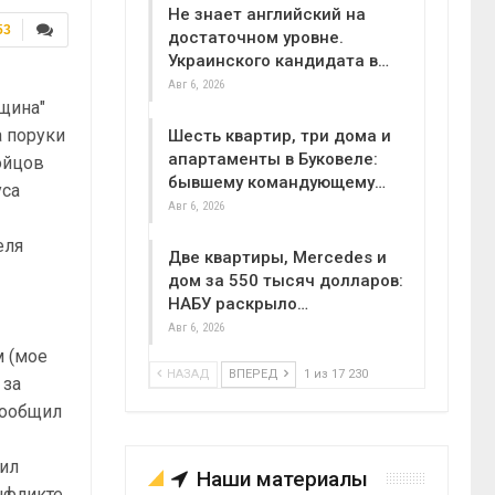
Не знает английский на
53
достаточном уровне.
Украинского кандидата в…
Авг 6, 2026
щина"
а поруки
Шесть квартир, три дома и
апартаменты в Буковеле:
ойцов
бывшему командующему…
уса
Авг 6, 2026
еля
Две квартиры, Mercedes и
дом за 550 тысяч долларов:
й
НАБУ раскрыло…
Авг 6, 2026
м (мое
НАЗАД
ВПЕРЕД
1 из 17 230
 за
сообщил
шил
Наши материалы
нфликте