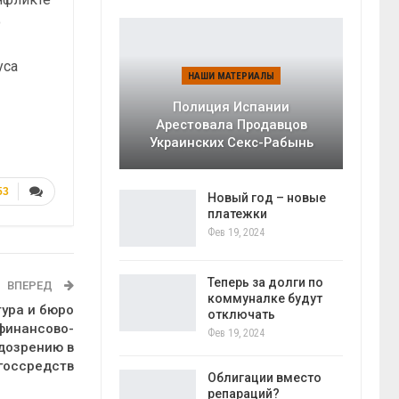
о
уса
НАШИ МАТЕРИАЛЫ
Полиция Испании
Арестовала Продавцов
Украинских Секс-Рабынь
53
Новый год – новые
платежки
Фев 19, 2024
Теперь за долги по
ВПЕРЕД
коммуналке будут
ура и бюро
отключать
финансово-
Фев 19, 2024
дозрению в
 госсредств
Облигации вместо
репараций?