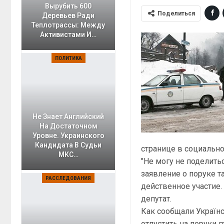
Вырубить 600
Поделиться
Деревьев Ради
Теплотрассы: Между
Активистами И…
ПОЛИТИКА
Не Знает Английский
На Достаточном
Уровне. Украинского
Кандидата В Судьи
странице в социально
МКС…
"Не могу не поделить
заявление о поруке т
РАССЛЕДОВАНИЯ
действенное участие.
депутат.
Как сообщали Україн
отпустить на поруки 