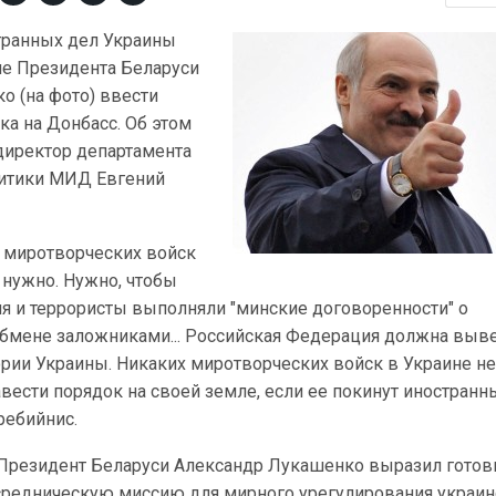
транных дел Украины
е Президента Беларуси
о (на фото) ввести
а на Донбасс. Об этом
директор департамента
итики МИД Евгений
х миротворческих войск
 нужно. Нужно, чтобы
я и террористы выполняли "минские договоренности" о
обмене заложниками... Российская Федерация должна выв
ории Украины. Никаких миротворческих войск в Украине не
ести порядок на своей земле, если ее покинут иностранн
ребийнис.
 Президент Беларуси Александр Лукашенко выразил готов
редническую миссию для мирного урегулирования украин