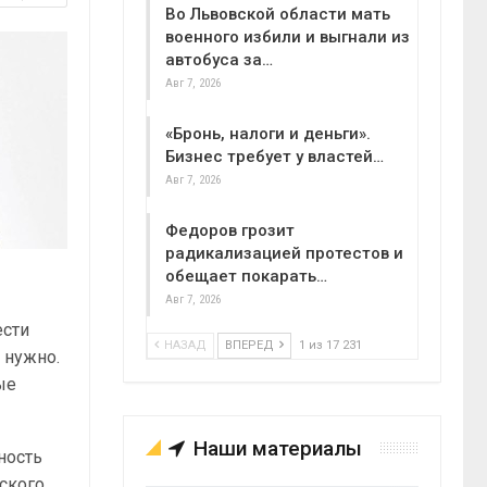
Во Львовской области мать
военного избили и выгнали из
автобуса за…
Авг 7, 2026
«Бронь, налоги и деньги».
Бизнес требует у властей…
Авг 7, 2026
Федоров грозит
радикализацией протестов и
обещает покарать…
Авг 7, 2026
ести
НАЗАД
ВПЕРЕД
1 из 17 231
 нужно.
ые
Наши материалы
ность
ского