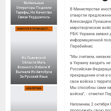
Мобильные
Операторы Подняли
В Министерстве инос
Тарифы, Но Качество
отвергли предложени
Связи Ухудшилось
Александра Лукашенк
миротворческие войск
НОВОСТИ И ПРОИСШЕСТВИЯ
РБК-Украина заявил 
информационной пол
Перебийнис.
"Мы считаем, никаки
Во Львовской
в Украину вводить не
Области Мать
Военного Избили И
Российская Федераци
Выгнали Из Автобуса
прекращении огня и 
За Русский Язык
свои войска с террит
Мы способны сами нав
АНАЛИТИКА
войска", - отметил Пе
Напомним, 2 октября
продолжить свою пос