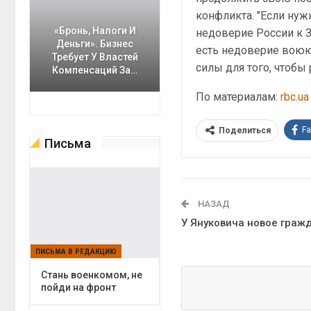
конфликта. "Если нужн
«Бронь, Налоги И
недоверие России к З
Деньги». Бизнес
есть недоверие воюю
Требует У Властей
силы для того, чтобы
Компенсаций За…
По материалам:
rbc.ua
F
Поделиться
Письма
НАЗАД
У Януковича новое граж
ПИСЬМА В РЕДАКЦИЮ
Cтань военкомом, не
пойди на фронт