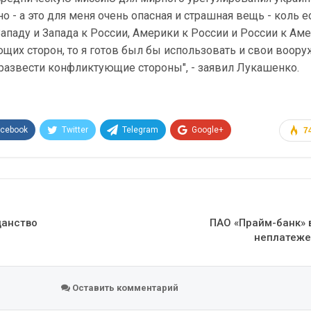
о - а это для меня очень опасная и страшная вещь - коль е
ападу и Запада к России, Америки к России и России к Аме
щих сторон, то я готов был бы использовать и свои воор
 развести конфликтующие стороны", - заявил Лукашенко.
acebook
Twitter
Telegram
Google+
7
Эл. адрес
данство
ПАО «Прайм-банк» 
неплатеж
Оставить комментарий