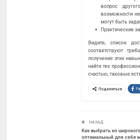
вопрос другог
возможности не 
могут быть зада
Практические за
Видите, список до
соответствуют тре
получение этих навыко
найти тех профессио
счастью, таковые ес
F
Поделиться
НАЗАД
Как выбрать из широког
оптимальный для себя 