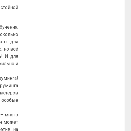
стойной
бучения.
есколько
что для
, но всё
ь! И для
вильно и
уминга!
груминга
мастеров
, особые
 – много
он может
ветив на