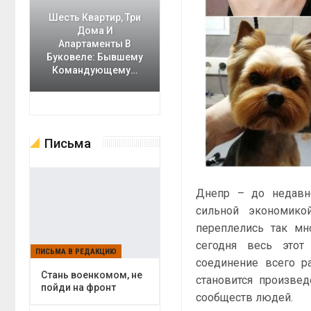
Шесть Квартир, Три
Дома И
Апартаменты В
Буковеле: Бывшему
Командующему…
Письма
Днепр – до недавн
сильной экономико
переплелись так мн
сегодня весь этот
ПИСЬМА В РЕДАКЦИЮ
соединение всего р
Cтань военкомом, не
становится произвед
пойди на фронт
сообществ людей.