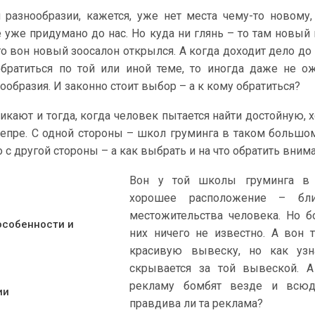
разнообразии, кажется, уже нет места чему-то новому,
уже придумано до нас. Но куда ни глянь – то там новый 
то вон новый зоосалон открылся. А когда доходит дело до
обратиться по той или иной теме, то иногда даже не 
нообразия. И законно стоит выбор – а к кому обратиться?
икают и тогда, когда человек пытается найти достойную,
епре. С одной стороны – школ груминга в таком большо
о с другой стороны – а как выбрать и на что обратить вним
Вон у той школы груминга в
хорошее расположение – бл
местожительства человека. Но 
особенности и
них ничего не известно. А вон 
красивую вывеску, но как узна
скрывается за той вывеской. А
рекламу бомбят везде и всю
ии
правдива ли та реклама?