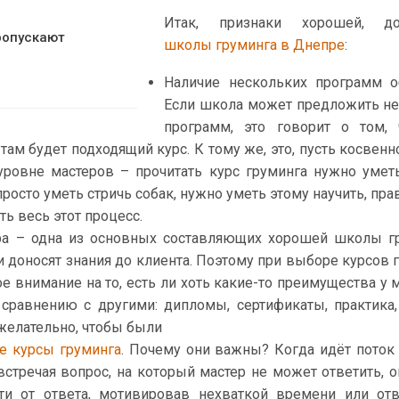
Итак, признаки хорошей, до
ропускают
школы груминга в Днепре
:
Наличие нескольких программ о
Если школа может предложить н
программ, это говорит о том, 
там будет подходящий курс. К тому же, это, пусть косвенно
уровне мастеров – прочитать курс груминга нужно умет
просто уметь стричь собак, нужно уметь этому научить, пра
ть весь этот процесс.
а – одна из основных составляющих хорошей школы гр
 доносят знания до клиента. Поэтому при выборе курсов 
е внимание на то, есть ли хоть какие-то преимущества у 
сравнению с другими: дипломы, сертификаты, практика
ь желательно, чтобы были
е курсы груминга
. Почему они важны? Когда идёт поток
стречая вопрос, на который мастер не может ответить, 
ти от ответа, мотивировав нехваткой времени или от