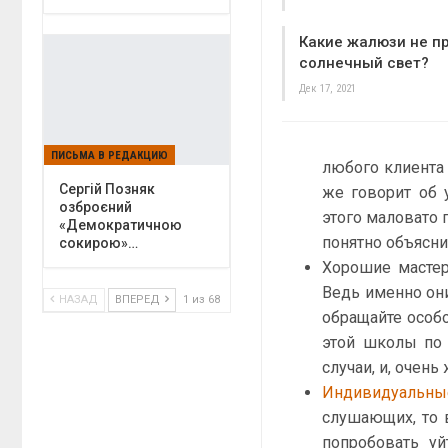
Какие жалюзи не п
солнечный свет?
Дек 17, 2021
ПИСЬМА В РЕДАКЦИЮ
любого клиента 
Сергій Позняк
же говорит об 
озброєний
этого маловато 
«Демократичною
понятно объясни
сокирою»…
Хорошие мастер
Ведь именно они
НАЗАД
ВПЕРЕД
1 из 68
обращайте особо
этой школы по 
случаи, и, очен
Индивидуальны
слушающих, то в
попробовать уй