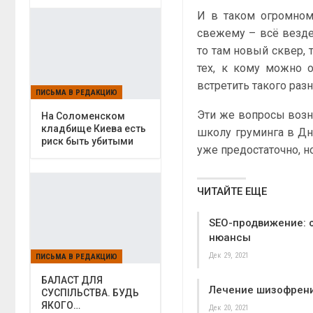
И в таком огромном 
свежему – всё везде 
то там новый сквер, 
тех, к кому можно 
встретить такого раз
ПИСЬМА В РЕДАКЦИЮ
Эти же вопросы возн
На Соломенском
кладбище Киева есть
школу груминга в Дн
риск быть убитыми
уже предостаточно, н
ЧИТАЙТЕ ЕЩЕ
SEO-продвижение: 
нюансы
Дек 29, 2021
ПИСЬМА В РЕДАКЦИЮ
БАЛАСТ ДЛЯ
Лечение шизофрен
СУСПІЛЬСТВА. БУДЬ
ЯКОГО…
Дек 20, 2021