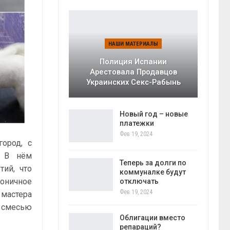
НАШИ МАТЕРИАЛЫ
Полиция Испании
Арестовала Продавцов
Украинских Секс-Рабынь
Новый год – новые
платежки
Фев 19, 2024
ород, с
. В нём
Теперь за долги по
тий, что
коммуналке будут
оничное
отключать
Фев 19, 2024
 мастера
е смесью
Облигации вместо
репараций?