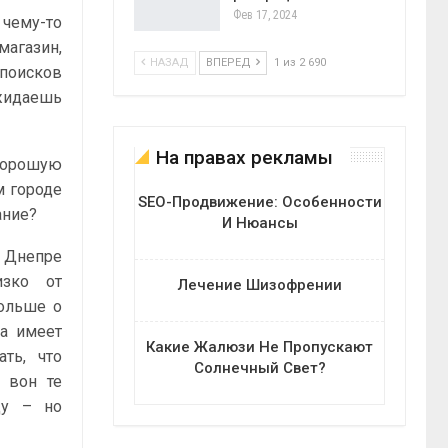
Фев 17, 2024
 чему-то
магазин,
НАЗАД
ВПЕРЕД
1 из 2 690
 поисков
ожидаешь
На правах рекламы
 хорошую
м городе
SEO-Продвижение: Особенности
ание?
И Нюансы
 Днепре
изко от
Лечение Шизофрении
больше о
та имеет
Какие Жалюзи Не Пропускают
ть, что
Солнечный Свет?
 вон те
ду – но