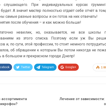
о слушающего. При индивидуальных курсах груминг
будет. А значит мастер полностью отдаёт себе отчёт в том,
ны самые разные вопросы и он готов на них отвечать!
нятия после обучения – и как можно больше!
статочно невелик, но, оказывается, не все школы г
бованиям из этого списка. Поэтому если уж Вы реши
в и, по сути, этой профессии, то стоит немного потрудитьс
налов, об обращении к которым Вы потом никогда не пожа
ть в большом и прекрасном городе Днепр!
acebook
Twitter
Telegram
Google+
1 8
Эл. адрес
о ассортимента
Лечение от зависимости:
микрофон?