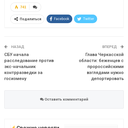
741
Facebook
Twitter
Поделиться
Telegram
Google+
WhatsApp
Эл. адрес
НАЗАД
ВПЕРЕД
СБУ начала
Глава Черкасской
расследование против
области: беженцев с
экс-начальник
пророссийскими
контрразведки за
взглядами нужно
госизмену
депортировать
Оставить комментарий
Свежие новости