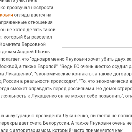
нимать участие в
ко прозвучал неспроста.
кович
оглядывается на
напряженные отношения
он не хотел делать такой
, который бы разозлил
 Комитета Верховной
 делам Андрей Шкиль.
полагает, что "одновременно Янукович хочет убить двух за
сквой, а также Европой". "Ведь ЕС очень жестко осудил р
в Лукашенко", "экономические контакты, а также догово
д России в реальности происходят". "То, что экономически
егда сможет оправдать перед россиянами. Но демонстриро
лояльность к Лукашенко он не может себе позволить", от
 на инаугурацию президента Лукашенко, пытается не попаст
перекрывает счета Белоруссии. А также Янукович очень не 
али с авторитаризмом, который часто применяется как