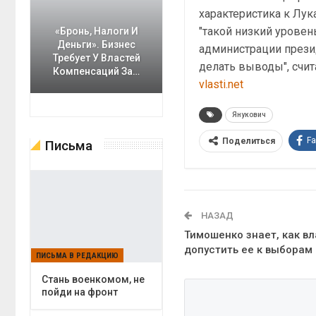
характеристика к Лук
"такой низкий уровен
«Бронь, Налоги И
Деньги». Бизнес
администрации презид
Требует У Властей
делать выводы", счита
Компенсаций За…
vlasti.net
Янукович
F
Поделиться
Письма
НАЗАД
Тимошенко знает, как в
допустить ее к выборам
ПИСЬМА В РЕДАКЦИЮ
Cтань военкомом, не
пойди на фронт