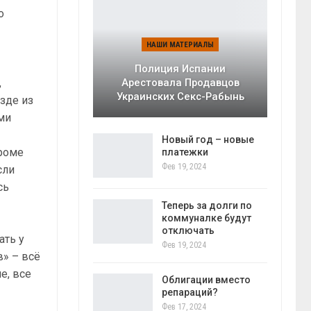
о
НАШИ МАТЕРИАЛЫ
Полиция Испании
,
Арестовала Продавцов
Украинских Секс-Рабынь
зде из
ми
Новый год – новые
роме
платежки
Фев 19, 2024
сли
сь
Теперь за долги по
коммуналке будут
отключать
ать у
Фев 19, 2024
» – всё
е, все
Облигации вместо
репараций?
Фев 17, 2024