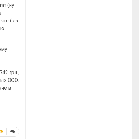
ат (ну
ал
 что без
ью.
ому
42 грн.,
ных ООО.
ние в
35