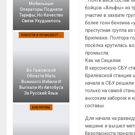
...Почти весь состав 
Мобильные
бойцов «Альфы» из т
Операторы Подняли
участие в захвате гру
Тарифы, Но Качество
Связи Ухудшилось
более тонн бензина 
преступная группа из 
НОВОСТИ И ПРОИСШЕСТВИЯ
Брилевке. Полтора го
посёлка крутилась в
промысла.
Как на Сицилии
В херсонскую СБУ ста
Во Львовской
брилёвской станции ц
Области Мать
Военного Избили И
начала в СБУ решили 
Выгнали Из Автобуса
только на самой станц
За Русский Язык
высоким забором и н
составы.
АНАЛИТИКА
Для начала на развед
машине и вышел метр
безопасности предпо