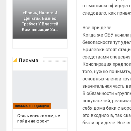
от машины офицера ср
следовало, как привя
«Бронь, Налоги И
Деньги». Бизнес
Требует У Властей
Все при деле
Компенсаций За…
Когда же СБУ начала 
безопасности тут уде
Брилёвки стоят стац
средствами спецсвяз
Письма
Конспирация предпол
того, нужно понимать
основных членов груп
значительная часть в
В обязанности «груп
покупателей, реализа
ПИСЬМА В РЕДАКЦИЮ
себя дома баки с во
это входило в, так ск
Cтань военкомом, не
пойди на фронт
были при деле. Все вс