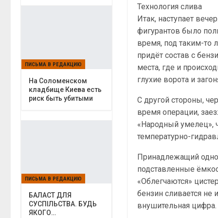
Технология слива
Итак, наступает вече
фигурантов было полн
время, под таким-то 
придёт состав с бенз
ПИСЬМА В РЕДАКЦИЮ
места, где и происхо
глухие ворота и загон
На Соломенском
кладбище Киева есть
риск быть убитыми
С другой стороны, ч
время операции, зае
«Народный умелец», 
температурно-гидрав
Принадлежащий одном
подставленные ёмкос
ПИСЬМА В РЕДАКЦИЮ
«Облегчаются» цистерн
бензин сливается не и
БАЛАСТ ДЛЯ
СУСПІЛЬСТВА. БУДЬ
внушительная цифра.
ЯКОГО…