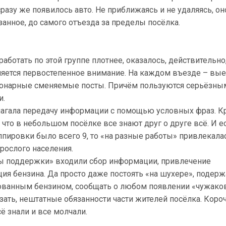
азу же появилось авто. Не приближаясь и не удаляясь, он
занное, до самого отъезда за пределы посёлка.
работать по этой группе плотнее, оказалось, действительно
ляется первостепенное внимание. На каждом въезде – вые
ионарные сменяемые посты. Причём пользуются серьёзны
и.
агала передачу информации с помощью условных фраз. К
, что в небольшом посёлке все знают друг о друге всё. И е
пировки было всего 9, то «на разные работы» привлекала
зрослого населения.
пы поддержки» входили сбор информации, привлечение
ция бензина. Да просто даже постоять «на шухере», подерж
рованным бензином, сообщать о любом появлении «чужаков
азать, нештатные обязанности части жителей посёлка. Короч
ё знали и все молчали.