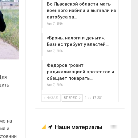
Во Львовской области мать
военного избили и выгнали из
автобуса за…
Авг 7, 2026
«Бронь, налоги и деньги».
Бизнес требует у властей…
Авг 7, 2026
Федоров грозит
радикализацией протестов и
Для
обещает покарать…
дить
Авг 7, 2026
НАЗАД
ВПЕРЕД
1 из 17 231
мо на
Наши материалы
ия и
стоянии