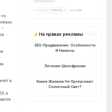
НАЗАД
ВПЕРЕД
1 из 2 690
-то
илёвку
 –
На правах рекламы
ся
SEO-Продвижение: Особенности
И Нюансы
на
ав
Лечение Шизофрении
ечёт в
Какие Жалюзи Не Пропускают
Солнечный Свет?
20, а
чается