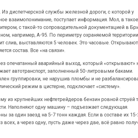
р. Из диспетчерской службы железной дороги, с которой у
ое взаимопонимание, поступает информация. Мол, в такое
литером, с такой-то сопроводительной документацией в Бр
ином, например, А-95. По периметру охраняемой территории
дит слив, выставляются 5 человек. Это часовые. Открывают
яется состав. Все «на связи».
ерез опечатанный аварийный выход, который «открывают» 
зжает автотранспорт, заполненный 50-литровыми баками.
член группировки, не нарушив пломбы и не разбалансиров
лический режим в цистерне, подключает «систему».
у из крупнейших нефтетрейдеров бензин ровной струёй т
ти. Наполняют одну машину – подъезжает следующая.
ы за один заезд на 5-7 тонн каждая. Если в составе их 15-
з всех, а через одну, пусть даже через две, всё равно полу