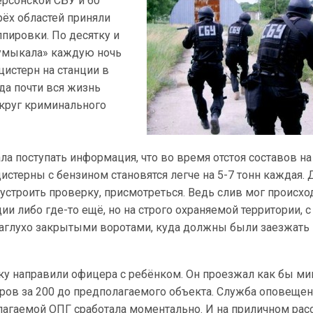
херсонской СБУ и 60
рёх областей приняли
ппировки. По десятку и
«умыкала» каждую ночь
цистерн на станции в
да почти вся жизнь
округ криминального
ла поступать информация, что во время отстоя составов на
истерны с бензином становятся легче на 5-7 тонн каждая. 
устроить проверку, присмотреться. Ведь слив мог происхо
ии либо где-то ещё, но на строго охраняемой территории, с
аглухо закрытыми воротами, куда должны были заезжать
ку направили офицера с ребёнком. Он проезжал как бы ми
ов за 200 до предполагаемого объекта. Служба оповещен
лагаемой ОПГ сработала моментально. И на приличном рас