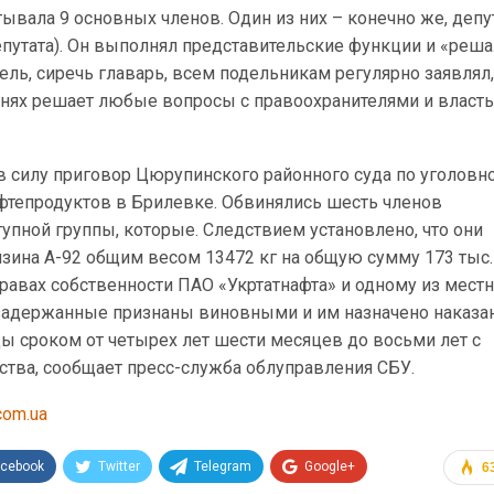
ывала 9 основных членов. Один из них – конечно же, депут
епутата). Он выполнял представительские функции и «реш
ль, сиречь главарь, всем подельникам регулярно заявлял,
внях решает любые вопросы с правоохранителями и власт
в силу приговор Цюрупинского районного суда по уголовн
ефтепродуктов в Брилевке. Обвинялись шесть членов
упной группы, которые. Следствием установлено, что они
ина А-92 общим весом 13472 кг на общую сумму 173 тыс.7
равах собственности ПАО «Укртатнафта» и одному из мест
 задержанные признаны виновными и им назначено наказа
ы сроком от четырех лет шести месяцев до восьми лет с
тва, сообщает пресс-служба облуправления СБУ.
com.ua
acebook
Twitter
Telegram
Google+
6