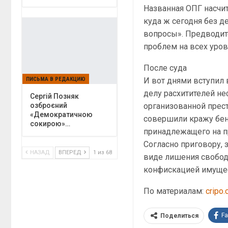
Названная ОПГ насчит
куда ж сегодня без д
вопросы». Предводите
проблем на всех уро
После суда
И вот днями вступил 
ПИСЬМА В РЕДАКЦИЮ
делу расхитителей н
Сергій Позняк
организованной прест
озброєний
«Демократичною
совершили кражу бенз
сокирою»…
принадлежащего на п
Согласно приговору,
НАЗАД
ВПЕРЕД
1 из 68
виде лишения свобод
конфискацией имущес
По материалам:
cripo.
F
Поделиться