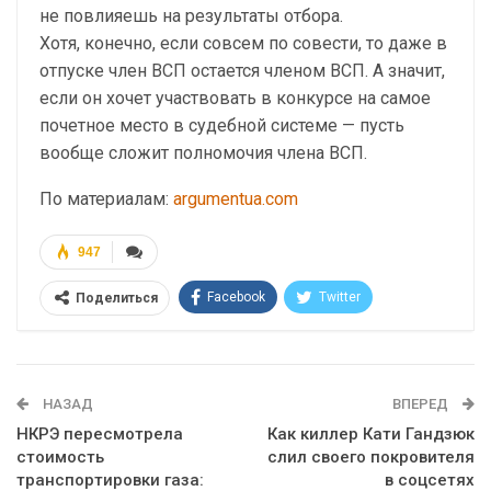
не повлияешь на результаты отбора.
Хотя, конечно, если совсем по совести, то даже в
отпуске член ВСП остается членом ВСП. А значит,
если он хочет участвовать в конкурсе на самое
почетное место в судебной системе — пусть
вообще сложит полномочия члена ВСП.
По материалам:
argumentua.com
947
Facebook
Twitter
Поделиться
Telegram
Google+
WhatsApp
Эл. адрес
НАЗАД
ВПЕРЕД
НКРЭ пересмотрела
Как киллер Кати Гандзюк
стоимость
слил своего покровителя
транспортировки газа:
в соцсетях