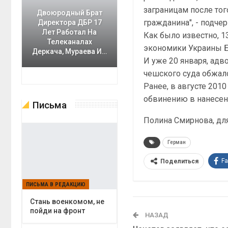
заграницам после тог
Двоюродный Брат
гражданина", - подче
Директора ДБР 17
Лет Работал На
Как было известно, 
Телеканалах
экономики Украины 
Деркача, Мураева И…
И уже 20 января, ад
чешского суда обжал
Ранее, в августе 20
обвинению в нанесени
Письма
Полина Смирнова, дл
Герман
F
Поделиться
ПИСЬМА В РЕДАКЦИЮ
Cтань военкомом, не
пойди на фронт
НАЗАД