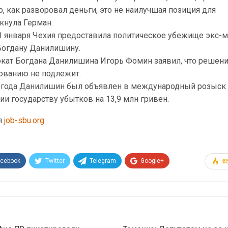
о, как разворовал деньги, это не наилучшая позиция для
ркнула Герман.
13 января Чехия предоставила политическое убежище экс-
Богдану Данилишину.
вокат Богдана Данилишина Игорь Фомин заявил, что решен
ованию не подлежит.
10 года Данилишин был объявлен в международный розыск
и государству убытков на 13,9 млн гривен.
я
job-sbu.org
acebook
Twitter
Telegram
Google+
6
Эл. адрес