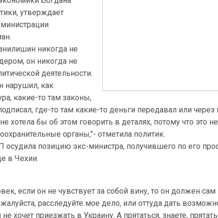
 экономики Богдана
тики, утверждает
дминистрации
ан.
Данилишин никогда не
дером, он никогда не
итической деятельности.
н нарушил, как
ра, какие-то там законы,
подписал, где-то там какие-то деньги передавал или через 
не хотела бы об этом говорить в деталях, потому что это н
воохранительные органы,"- отметила политик.
П осудила позицию экс-министра, получившего по его про
е в Чехии.
век, если он не чувствует за собой вину, то он должен сам
пожалуйста, расследуйте мое дело, или оттуда дать возможн
 не хочет приезжать в Украину. А прятаться, знаете, прятать