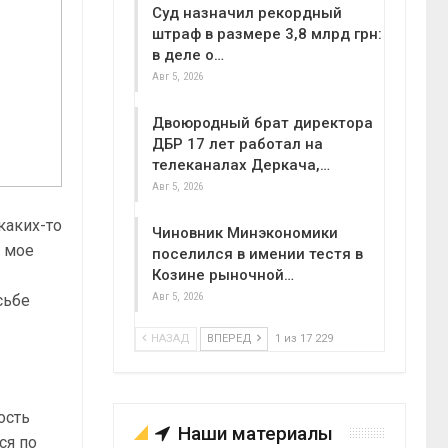
Суд назначил рекордный
штраф в размере 3,8 млрд грн:
в деле о…
Авг 5, 2026
Двоюродный брат директора
ДБР 17 лет работал на
телеканалах Деркача,…
Авг 5, 2026
каких-то
Чиновник Минэкономики
е мое
поселился в имении тестя в
Козине рыночной…
Авг 5, 2026
сьбе
НАЗАД
ВПЕРЕД
1 из 17 229
ость
Наши материалы
ся по