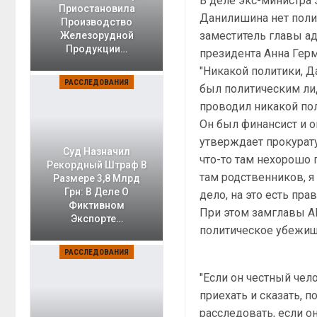
В деле экс-министра
Приостановила
Данилишина нет поли
Производство
заместитель главы а
Железорудной
Продукции…
президента Анна Герм
"Никакой политики, 
РАССЛЕДОВАНИЯ
был политическим ли
проводил никакой пол
Он был финансист и о
утверждает прокурату
Суд Назначил
что-то там нехорошо 
Рекордный Штраф В
там родственников, я 
Размере 3,8 Млрд
Грн: В Деле О
дело, на это есть пра
Фиктивном
При этом замглавы А
Экспорте…
политическое убежищ
РАССЛЕДОВАНИЯ
"Если он честный чело
приехать и сказать, 
расследовать, если он