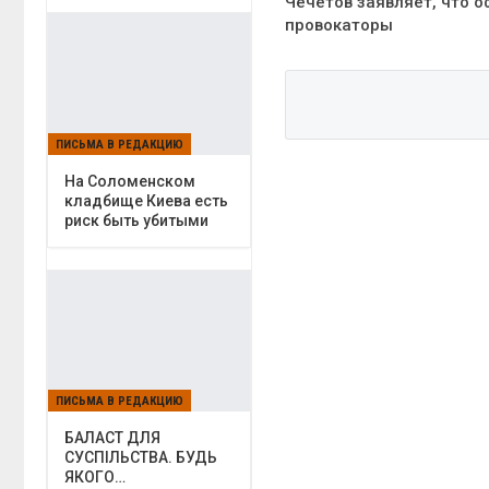
Чечетов заявляет, что 
провокаторы
ПИСЬМА В РЕДАКЦИЮ
На Соломенском
кладбище Киева есть
риск быть убитыми
ПИСЬМА В РЕДАКЦИЮ
БАЛАСТ ДЛЯ
СУСПІЛЬСТВА. БУДЬ
ЯКОГО…