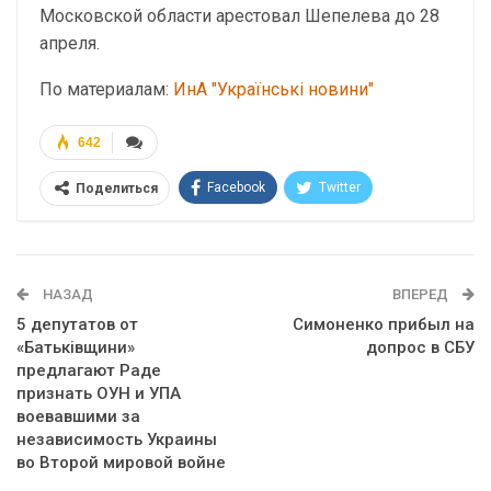
Московской области арестовал Шепелева до 28
апреля.
По материалам:
ИнА "Українські новини"
642
Facebook
Twitter
Поделиться
Telegram
Google+
WhatsApp
Эл. адрес
НАЗАД
ВПЕРЕД
5 депутатов от
Симоненко прибыл на
«Батьківщини»
допрос в СБУ
предлагают Раде
признать ОУН и УПА
воевавшими за
независимость Украины
во Второй мировой войне