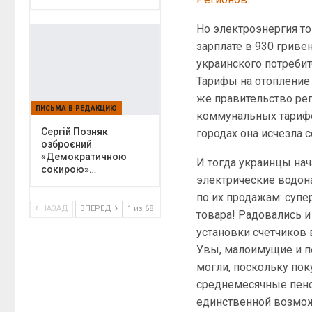
Но электроэнергия то
зарплате в 930 гриве
украинского потребит
Тарифы на отопление 
же правительство ре
ПИСЬМА В РЕДАКЦИЮ
коммунальных тарифов
Сергій Позняк
городах она исчезла с
озброєний
«Демократичною
И тогда украинцы нач
сокирою»…
электрические водона
по их продажам: суп
НАЗАД
ВПЕРЕД
1 из 68
товара! Радовались 
установки счетчиков 
Увы, малоимущие и пе
могли, поскольку по
среднемесячные пенси
единственной возмож