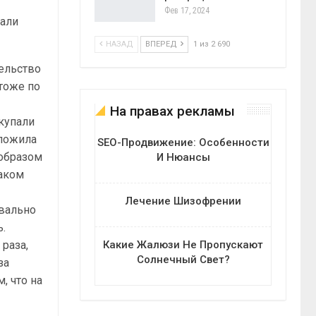
Фев 17, 2024
чали
НАЗАД
ВПЕРЕД
1 из 2 690
ельство
тоже по
На правах рекламы
окупали
бложила
SEO-Продвижение: Особенности
 образом
И Нюансы
таком
Лечение Шизофрении
вально
ь.
Какие Жалюзи Не Пропускают
 раза,
Солнечный Свет?
за
, что на