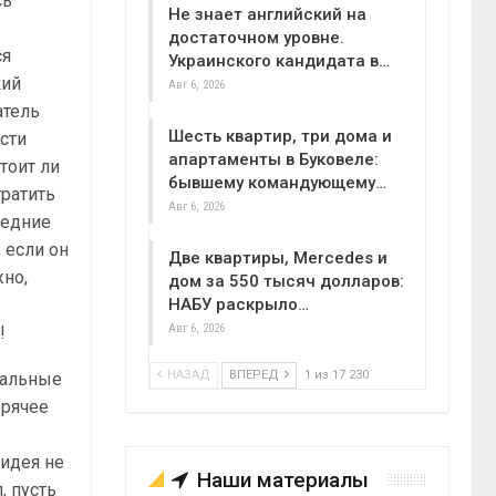
сь
Не знает английский на
достаточном уровне.
ся
Украинского кандидата в…
кий
Авг 6, 2026
атель
Шесть квартир, три дома и
сти
апартаменты в Буковеле:
тоит ли
бывшему командующему…
тратить
Авг 6, 2026
ледние
 если он
Две квартиры, Mercedes и
но,
дом за 550 тысяч долларов:
НАБУ раскрыло…
Авг 6, 2026
!
НАЗАД
ВПЕРЕД
1 из 17 230
нальные
орячее
 идея не
Наши материалы
, пусть