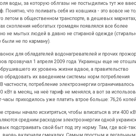
юля воды, за которую облгазы не постыдились тут же вве
 Понятно, что поливать себя из ковшика - это вовсе не то,
то летом в общественном транспорте, в дешевых маркетах,
тах скопления небогатых громадян появлялся все более
вно не мытых людей в давно не стираной одежде (стираль
были не по карману).
онок для обладателей водонагревателей и прочих прожо
ов прозвучал 1 апреля 2009 года. Украинцы еще не отошли
 обрушившего их уровень жизни вдвое, а правительство
 обрадовать их введением системы норм потребления
В частности, потребление электроэнергии ограничивалось
0 кВт в месяц, на неё тариф не менялся, а вот за использо
-часы приходилось уже платить втрое больше: 76,26 копей
е страны начало исхитряться, чтобы вписаться в эти 400 кВ
являются средним расходом электроэнергии одной украинс
вык подстраивать свой быт под эту норму. Там, где всё-та
д, вновь включали смекалку. Самым простым и легальным