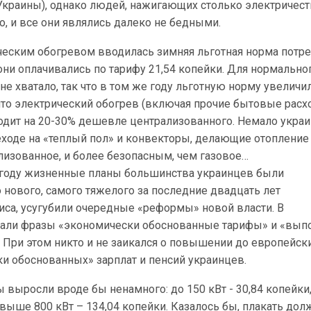
Украины), однако людей, нажигающих столько электричест
, и все они являлись далеко не бедными.
ческим обогревом вводилась зимняя льготная норма потр
 они оплачивались по тарифу 21,54 копейки. Для нормально
 не хватало, так что в том же году льготную норму увеличи
 что электрический обогрев (включая прочие бытовые рас
одит на 20-30% дешевле централизованного. Немало укра
еходе на «теплый пол» и конвекторы, делающие отопление
лизованное, и более безопасным, чем газовое…
 году жизненные планы большинства украинцев были
 нового, самого тяжелого за последние двадцать лет
иса, усугубили очередные «реформы» новой власти. В
чали фразы «экономически обоснованные тарифы» и «вып
 При этом никто и не заикался о повышении до европейск
и обоснованных» зарплат и пенсий украинцев.
 выросли вроде бы ненамного: до 150 кВт - 30,84 копейки,
 свыше 800 кВт – 134,04 копейки. Казалось бы, плакать до