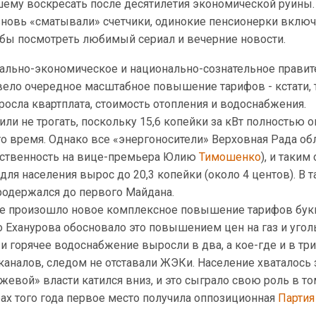
шему воскресать после десятилетия экономической руины.
новь «сматывали» счетчики, одинокие пенсионерки вклю
обы посмотреть любимый сериал и вечерние новости.
рально-экономическое и национально-сознательное правит
ело очередное масштабное повышение тарифов - кстати, 
осла квартплата, стоимость отопления и водоснабжения.
и не трогать, поскольку 15,6 копейки за кВт полностью 
то время. Однако все «энергоносители» Верховная Рада о
тственность на вице-премьера Юлию
Тимошенко
), и таким
для населения вырос до 20,3 копейки (около 4 центов). В 
родержался до первого Майдана.
не произошло новое комплексное повышение тарифов бук
о Еханурова обосновало это повышением цен на газ и угол
и горячее водоснабжение выросли в два, а кое-где и в три
каналов, следом не отставали ЖЭКи. Население хваталось 
жевой» власти катился вниз, и это сыграло свою роль в том
ах того года первое место получила оппозиционная
Партия