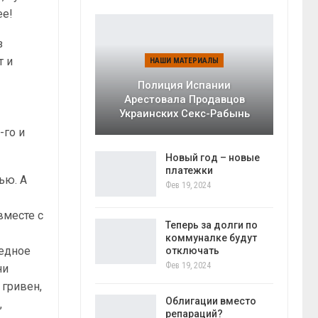
ее!
з
т и
НАШИ МАТЕРИАЛЫ
Полиция Испании
Арестовала Продавцов
Украинских Секс-Рабынь
-го и
Новый год – новые
платежки
ью. А
Фев 19, 2024
вместе с
Теперь за долги по
коммуналке будут
редное
отключать
Фев 19, 2024
ни
 гривен,
Облигации вместо
,
репараций?