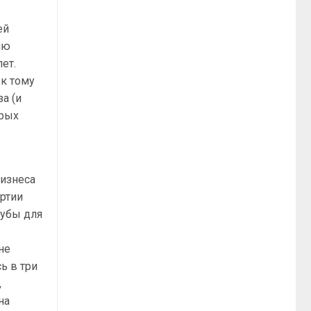
ей
ию
ет.
 к тому
а (и
орых
бизнеса
артии
рубы для
не
ь в три
,
на