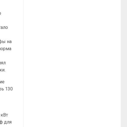
о
тало
фы на
норма
лял
ки.
ие
рь 130
 кВт
иф для