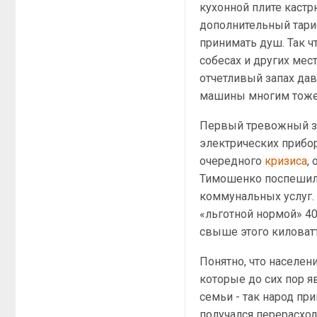
кухонной плите кастр
дополнительный тариф.
принимать душ. Так ч
собесах и других мес
отчетливый запах да
машины многим тоже 
Первый тревожный зв
электрических прибор
очередного
кризиса
,
Тимошенко поспешило
коммунальных услуг. 
«льготной нормой» 40
свыше этого киловатт
Понятно, что населени
которые до сих пор 
семьи - так народ при
получался перерасхо