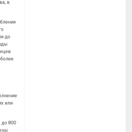
ва, в
ебления
го
ли до
ходы
инцев
 более
олнение
их или
 до 800
лжны