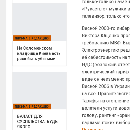
только-только начав
«Рукастые» мужики в
телевизор, только чт
Весной 2000-го либе
Виктора Ющенко пров
ПИСЬМА В РЕДАКЦИЮ
требованию МВФ. Выр
На Соломенском
Электроэнергию решил
кладбище Киева есть
её себестоимость на 
риск быть убитыми
НДС (возложив отве
электрический тариф 
виде он неизменно п
Весной 2006 в Украи
на всё. Правительств
Тарифы на отопление 
ПИСЬМА В РЕДАКЦИЮ
взлетели услуги водо
голову, рейтинг «оран
БАЛАСТ ДЛЯ
СУСПІЛЬСТВА. БУДЬ
парламентских выбор
ЯКОГО…
Регионов
.