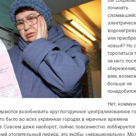
Вы собрали
починить
сломавший
электричес
водонагрев
или приобре
новый? Но с
торопиться 
на него пос
сбережения,
вам, возмож
больше не
понадобится
Нет, комму
ираются возобновить круглогодичное централизованное г
то было во всех украинках городах в мрачные времена
. Совсем даже наоборот, сейчас повсеместно лоббируется
ний отопительный период, это якобы «нерационально». Мол