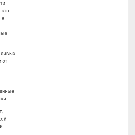
сти
 что
 в
ные
рливых
 от
ванные
ки.
т,
кой
ки