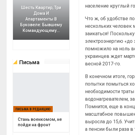
население круглый го
Шесть Квартир, Три
Дома И
Что ж, об удобстве 
Апартаменты В
Буковеле: Бывшему
нескольких человек м
Командующему…
заикаться! Поскольк
электроэнергию «до 
помножило на ноль вс
украинцев ждет март
Письма
весной 2017-го.
В конечном итоге, го
попытки помыться хо
необходимости траты 
водонагревателем, за
Помнится, еще в конц
ПИСЬМА В РЕДАКЦИЮ
масштабное повышени
Cтань военкомом, не
выросла до 15,6. Учит
пойди на фронт
а пенсии были раза в