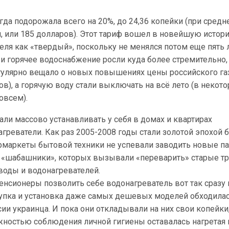
гда подорожала всего на 20%, до 24,36 копейки (при средн
н, или 185 долларов). Этот тариф вошел в новейшую истор
еля как «твердый», поскольку не менялся потом еще пять л
и горячее водоснабжение росли куда более стремительно,
гулярно вещало о новых повышениях цены российского газ
), а горячую воду стали выключать на всё лето (в некот
овсем).
али массово устанавливать у себя в домах и квартирах
греватели. Как раз 2005-2008 годы стали золотой эпохой 
ермаркеты бытовой техники не успевали заводить новые п
и «шабашники», которых вызывали «переварить» старые т
воды и водонагревателей.
нсионеры позволить себе водонагреватель вот так сразу 
купка и установка даже самых дешевых моделей обходилас
и украинца. И пока они откладывали на них свои копейки
ностью соблюдения личной гигиены оставалась нагретая 