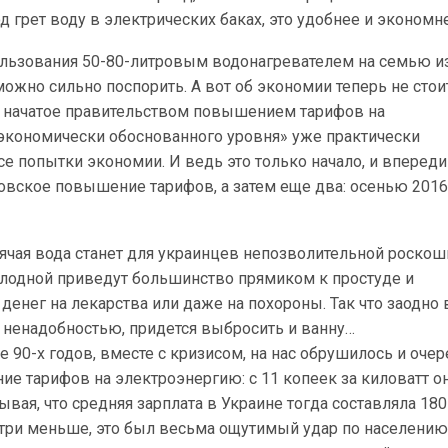
д грет воду в электрических баках, это удобнее и экономн
пользования 50-80-литровым водонагревателем на семью и
ожно сильно поспорить. А вот об экономии теперь не стои
у начатое правительством повышением тарифов на
экономически обоснованного уровня» уже практически
е попытки экономии. И ведь это только начало, и впереди
овское повышение тарифов, а затем еще два: осенью 2016
рячая вода станет для украинцев непозволительной роскош
лодной приведут большинство прямиком к простуде и
денег на лекарства или даже на похороны. Так что заодно 
 ненадобностью, придется выбросить и ванну…
е 90-х годов, вместе с кризисом, на нас обрушилось и оче
е тарифов на электроэнергию: с 11 копеек за киловатт о
ывая, что средняя зарплата в Украине тогда составляла 180
 три меньше, это был весьма ощутимый удар по населению