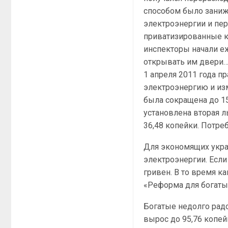
способом было заниж
электроэнергии и пе
приватизированные к
инспекторы начали е
открывать им двери
1 апреля 2011 года 
электроэнергию и из
была сокращена до 15
установлена вторая ль
36,48 копейки. Потре
Для экономящих укра
электроэнергии. Если 
гривен. В то время 
«Реформа для богатых
Богатые недолго радо
вырос до 95,76 копей