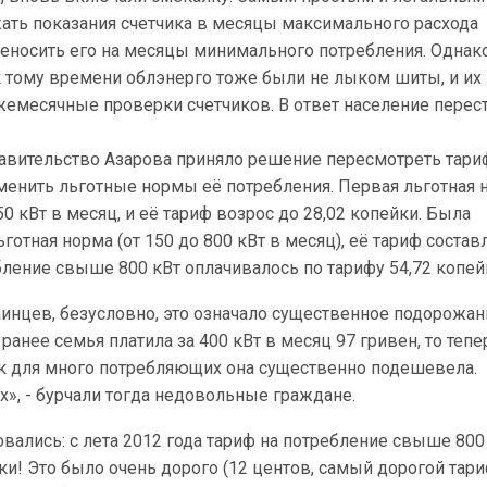
ать показания счетчика в месяцы максимального расхода
реносить его на месяцы минимального потребления. Однак
 тому времени облэнерго тоже были не лыком шиты, и их
жемесячные проверки счетчиков. В ответ население перес
…
правительство Азарова приняло решение пересмотреть тари
менить льготные нормы её потребления. Первая льготная 
0 кВт в месяц, и её тариф возрос до 28,02 копейки. Была
готная норма (от 150 до 800 кВт в месяц), её тариф состав
бление свыше 800 кВт оплачивалось по тарифу 54,72 копей
инцев, безусловно, это означало существенное подорожан
ранее семья платила за 400 кВт в месяц 97 гривен, то тепе
как для много потребляющих она существенно подешевела.
», - бурчали тогда недовольные граждане.
вались: с лета 2012 года тариф на потребление свыше 800
ки! Это было очень дорого (12 центов, самый дорогой тар