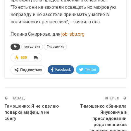
"То есть они не захотели освящать их махровую
неправду и не захотели принимать участие в
политических репрессиях", - заявила она.
Полина Смирнова, для
job-sbu.org
следствие
Тимошенко
669
Facebook
Twitter
Поделиться
Telegram
Google+
WhatsApp
Эл. адрес
НАЗАД
ВПЕРЕД
Тимошенко: Я не сделаю
Тимошенко обвинила
подарка мафии, я не
Януковича в
сбегу
преследовании
родственников
оппозиционеров