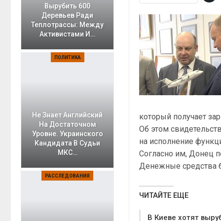
Вырубить 600
Деревьев Ради
Теплотрассы: Между
Активистами И…
ПОЛИТИКА
Не Знает Английский
который получает зар
На Достаточном
Об этом свидетельст
Уровне. Украинского
на исполнение функци
Кандидата В Судьи
МКС…
Согласно им, Донец п
Денежные средства б
РАССЛЕДОВАНИЯ
ЧИТАЙТЕ ЕЩЕ
В Киеве хотят выру