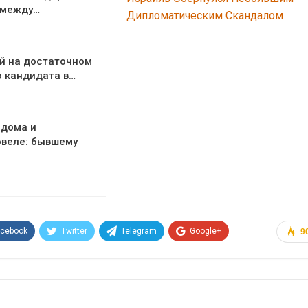
 между…
Дипломатическим Скандалом
ий на достаточном
о кандидата в…
 дома и
овеле: бывшему
acebook
Twitter
Telegram
Google+
9
Эл. адрес