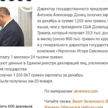
Директор государственного предприя
Антонов Александр Донец получил за
за декабрь в сумме 1,203 млн гривен, 
выше, чем у президента США Дональ
Трампа, который получает 33,3 тыс. д
в месяц (около 800 тыс. гривен по кур
и у генерального директора государс
компании «Укрпочта» Игоря Смелянско
плату 1 миллион 24 тысячи гривен.
вуют данные в Едином реестре деклараций лиц, уполномо
й государства.
олучил 1 203 067 гривен зарплаты за декабрь.
ыли получены им 20 января.
По материалам:
ukranews.com
Читайте также:
Визит Зеленского 
бить 600 деревьев
Израиль Обернулся Небольшим