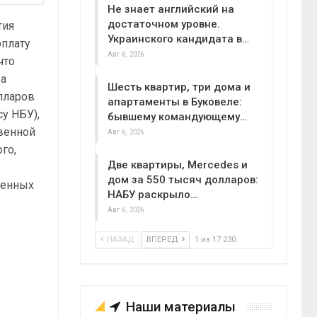
Не знает английский на
достаточном уровне.
тия
Украинского кандидата в…
рплату
Авг 6, 2026
что
да
Шесть квартир, три дома и
олларов
апартаменты в Буковеле:
су НБУ),
бывшему командующему…
твенной
Авг 6, 2026
го,
Две квартиры, Mercedes и
дом за 550 тысяч долларов:
ченных
НАБУ раскрыло…
Авг 6, 2026
НАЗАД
ВПЕРЕД
1 из 17 230
В
Наши материалы