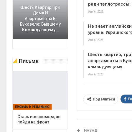
ради теплотрассы:
Шесть Квартир, Три
Авг 6, 2026
Дома И
Апартаменты В
Буковеле: Бывшему
Не знает английск
Командующему…
уровне. Украинског
Авг 6, 2026
Шесть квартир, три
Письма
апартаменты в Бук
командующему…
Авг 6, 2026
F
Поделиться
ПИСЬМА В РЕДАКЦИЮ
Cтань военкомом, не
пойди на фронт
НАЗАД