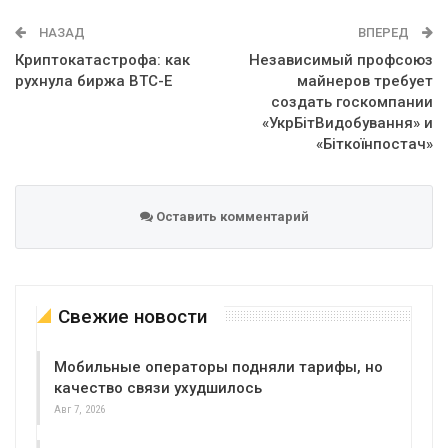
WhatsApp
Эл. адрес
НАЗАД
ВПЕРЕД
Криптокатастрофа: как
Независимый профсоюз
рухнула биржа BTC-E
майнеров требует
создать госкомпании
«УкрБітВидобування» и
«Біткоїнпостач»
Оставить комментарий
Свежие новости
Мобильные операторы подняли тарифы, но
качество связи ухудшилось
Авг 7, 2026