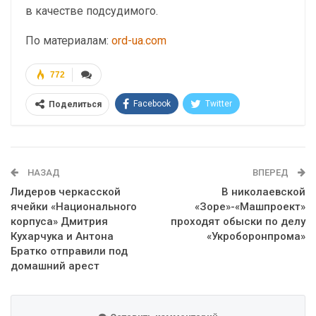
в качестве подсудимого.
По материалам:
ord-ua.com
772
Facebook
Twitter
Поделиться
Telegram
Google+
WhatsApp
Эл. адрес
НАЗАД
ВПЕРЕД
Лидеров черкасской
В николаевской
ячейки «Национального
«Зоре»-«Машпроект»
корпуса» Дмитрия
проходят обыски по делу
Кухарчука и Антона
«Укроборонпрома»
Братко отправили под
домашний арест