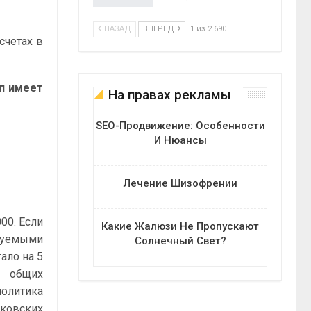
НАЗАД
ВПЕРЕД
1 из 2 690
счетах в
п имеет
На правах рекламы
SEO-Продвижение: Особенности
И Нюансы
Лечение Шизофрении
00. Если
Какие Жалюзи Не Пропускают
руемыми
Солнечный Свет?
тало на 5
общих
олитика
ковских