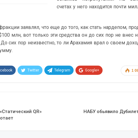
счетах у него находится почти мил
фракции заявлял, что еще до того, как стать нардепом, про
100 млн, вот только эти средства он до сих пор не внес н
 До сих пор неизвестно, то ли Арахамия врал о своем доход
умму.
acebook
Twitter
Telegram
Google+
1 0
Эл. адрес
 «Статический QR»
НАБУ обьявило Дубилет
ботает