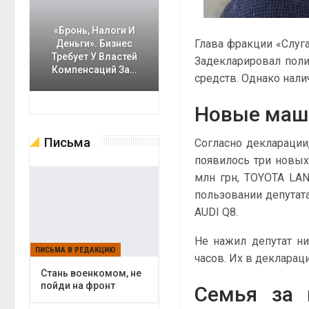
«Бронь, Налоги И
Глава фракции «Слуг
Деньги». Бизнес
Требует У Властей
Задекларировал пол
Компенсаций За…
средств. Однако нали
Новые маш
Письма
Согласно декларации
появилось три новых
млн грн, TOYOTA LAN
пользовании депутата
AUDI Q8.
Не нажил депутат ни
ПИСЬМА В РЕДАКЦИЮ
часов. Их в деклараци
Cтань военкомом, не
пойди на фронт
Семья за 