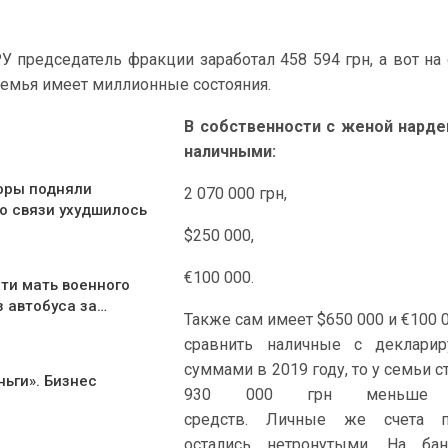
 председатель фракции заработал 458 594 грн, а вот на 
семья имеет миллионные состояния.
В собственности с женой нарде
наличными:
оры подняли
2 070 000 грн,
о связи ухудшилось
$250 000,
€100 000.
ти мать военного
з автобуса за…
Также сам имеет $650 000 и €100 0
сравнить наличные с деклари
суммами в 2019 году, то у семьи с
ньги». Бизнес
930 000 грн меньше 
средств. Личные же счета п
остались нетронутыми. На бан