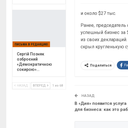
и около $27 тыс.
Ранее, председатель 
успешный бизнес за $
из своих деклараций.
ПИСЬМА В РЕДАКЦИЮ
скрыл кругленькую с
Сергій Позняк
озброєний
«Демократичною
F
Поделиться
сокирою»…
НАЗАД
ВПЕРЕД
1 из 68
НАЗАД
В «Дия» появится услуга
для бизнеса: как это ра