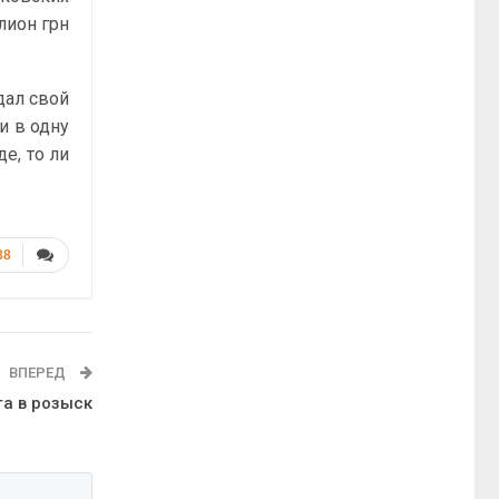
лион грн
дал свой
и в одну
е, то ли
88
ВПЕРЕД
а в розыск