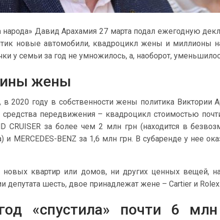
а народа» Давид Арахамия 27 марта подал ежегодную дек
итик новые автомобили, квадроцикл жены и миллионы 
чки у семьи за год не умножилось, а, наоборот, уменьшилос
ины жены
, в 2020 году в собственности жены политика Виктории 
 средства передвижения – квадроцикл стоимостью почт
D CRUISER за более чем 2 млн грн (находится в безво
) и MERCEDES-BENZ за 1,6 млн грн. В субаренде у нее ока
 новых квартир или домов, ни других ценных вещей, н
и депутата шесть, двое принадлежат жене – Cartier и Rolex
год «спустила» почти 6 млн