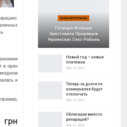
ларацию.
НАШИ МАТЕРИАЛЫ
наличных
Полиция Испании
ь.
Арестовала Продавцов
Украинских Секс-Рабынь
Новый год – новые
Арахамии
платежки
и в один
Фев 19, 2024
змездном
залась и
Теперь за долги по
коммуналке будут
отключать
апример,
Фев 19, 2024
.
Облигации вместо
 грн
репараций?
Фев 17, 2024