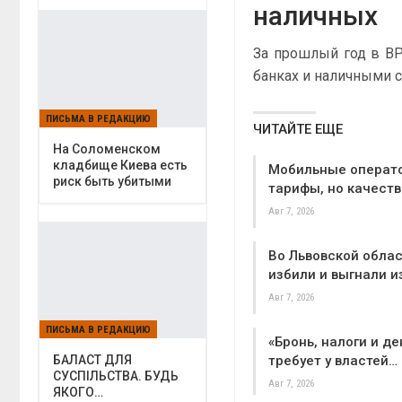
наличных
За прошлый год в ВРУ
банках и наличными 
ПИСЬМА В РЕДАКЦИЮ
ЧИТАЙТЕ ЕЩЕ
На Соломенском
кладбище Киева есть
Мобильные операт
риск быть убитыми
тарифы, но качеств
Авг 7, 2026
Во Львовской облас
избили и выгнали и
Авг 7, 2026
ПИСЬМА В РЕДАКЦИЮ
«Бронь, налоги и де
требует у властей…
БАЛАСТ ДЛЯ
СУСПІЛЬСТВА. БУДЬ
Авг 7, 2026
ЯКОГО…