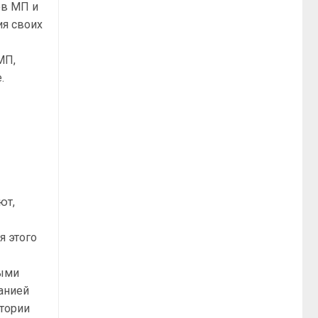
ов МП и
ия своих
МП,
.
ют,
я этого
ными
анией
итории