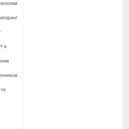
онополии
ниторинг
т
т к
ения
венников
-то