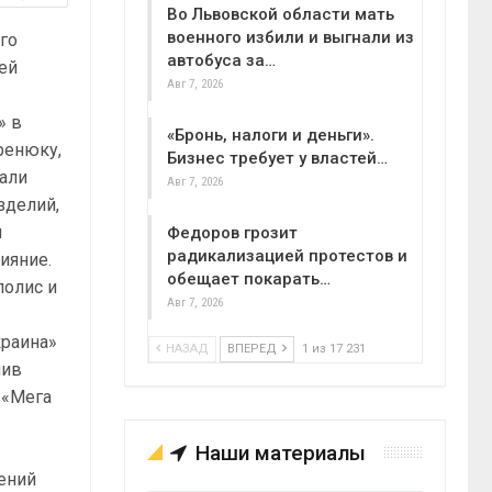
Во Львовской области мать
военного избили и выгнали из
го
автобуса за…
ей
Авг 7, 2026
» в
«Бронь, налоги и деньги».
ренюку,
Бизнес требует у властей…
вали
Авг 7, 2026
зделий,
ы
Федоров грозит
радикализацией протестов и
ияние.
обещает покарать…
полис и
Авг 7, 2026
краина»
НАЗАД
ВПЕРЕД
1 из 17 231
пив
 «Мега
Наши материалы
шений