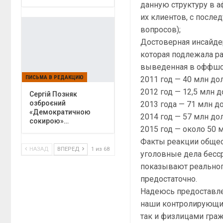
данную структуру в а
их клиентов, с посл
вопросов);
Достоверная инсайде
которая подлежала ра
выведенная в оффш
ПИСЬМА В РЕДАКЦИЮ
2011 год — 40 млн д
2012 год — 12,5 млн 
Сергій Позняк
озброєний
2013 года — 71 млн д
«Демократичною
2014 год — 57 млн до
сокирою»…
2015 год — около 50
Факты реакции общес
НАЗАД
ВПЕРЕД
1 из 68
уголовные дела бесс
показывают реальног
предостаточно.
Надеюсь предоставл
наши контролирующие
так и физлицами гра