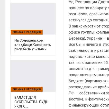
Но, Революция Досто
процесс по возврату 
партнеров, организо
затянулся до сегодня
В зависимости от ст
офисе группы компани
ПИСЬМА В РЕДАКЦИЮ
Березка), Украине — 
На Соломенском
Все бы и ничего в эт
кладбище Киева есть
риск быть убитыми
стабильность и разв
недовольство моноп
так называемыми 5% (
возможно для пример
продолжением вывод
бюджет (картинку ж 
распределение прибы
ПИСЬМА В РЕДАКЦИЮ
РФ — собственники з
БАЛАСТ ДЛЯ
востоке, и фактичес
СУСПІЛЬСТВА. БУДЬ
финансирующий остат
ЯКОГО…