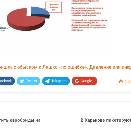
ришла с обыском к Ляшко «по ошибке». Давление или пиа
acebook
Twitter
Telegram
Google+
1 1
Эл. адрес
тить евробонды на
В Харькове пикетирую