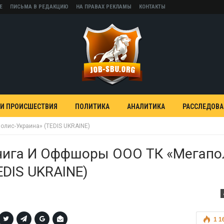
Е
ПИСЬМА В РЕДАКЦИЮ
НА ПРАВАХ РЕКЛАМЫ
КОНТАКТЫ
 И ПРОИСШЕСТВИЯ
ПОЛИТИКА
АНАЛИТИКА
РАССЛЕДОВ
лис-Украина» (TEDIS UKRAINE)
нига И Оффшоры ООО ТК «Мегапо
EDIS UKRAINE)
1 1