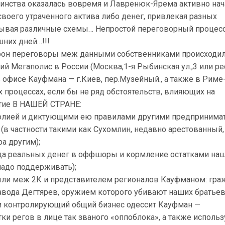
инства оказалась вовремя и Лавренюк-Ярема активно нач
своего утраченного актива либо денег, привлекая разных
вывая различные схемы… Непростой переговорный процес
шних дней…!!!
орон переговоры меж данными собственниками происходил
й Мегаполис в России (Москва,1-я Рыбинская ул.,3 или ре
в офисе Кауфмана — г.Киев, пер.Музейный., а также в Риме
их процессах, если бы не ряд обстоятельств, влияющих на
итие В НАШЕЙ СТРАНЕ:
олией и диктующими ею правилами другими предпринимат
в частности такими как Сухомлин, недавно арестованный,
а другим);
а реальных денег в оффшоры и кормление остатками на
надо поддерживать);
ли меж 2К и представителем регионалов Кауфманом: гра
авода Дегтярев, оружием которого убивают наших братьев
ки контролирующий общий бизнес одессит Кауфман —
ки регов в лице так званого «оппоблока», а также испол