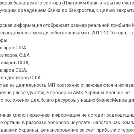
ферах банковского сектора (Платинум банк-открытие счет
едующим доведением банка до банкроства, с целью закрыт
рская информация отображает размер реальной прибыли 
спределению между собственниками с 2011-2016 года, т. е
оры:
олларов США
долларов США;
олларов США;
лларов США;
 млн долларов США
тва на деятельность МП постоянно сглаживаются и исчеза
рочно расследуются, а проверки АМК Украины вообще не
о положения дел, благо ресурсов у наших бизнесМенов дл
енная мною первичная информация не оставит равнодуш
 органы в разрезах вопросов неуплаты налогов как комп
жданами Украины, финансирование за счет прибыли с терр