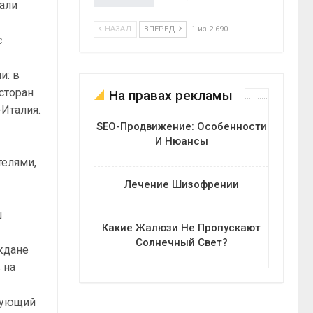
али
НАЗАД
ВПЕРЕД
1 из 2 690
с
и: в
сторан
На правах рекламы
-Италия.
SEO-Продвижение: Особенности
И Нюансы
елями,
Лечение Шизофрении
ш
Какие Жалюзи Не Пропускают
Солнечный Свет?
ждане
 на
ьзующий