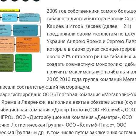
2009 год собственники самого большо
табачного дистрибьютора России Серг
Кациев и Игорь Кесаев (далее — 2К)
предложили своим «коллегам по цеху
Украине Андрею Яреме и Сергею Лав
которые в своих руках сконцентриро
около 20% оптового рынка табачных и
создать совместную монополию, даб
получить максимальную прибыль и вл
20.05.2010 года группа компаний Мега
писали соответствующий меморандум.
о зарегистрировано ООО «Торговая компания «Мегаполис-У
й Ярема и Лавренюк, выполнив взятые обязательства (ску
рибуционная компания «Днепр Тютюн»,ООО «Колумб», ООО
НГРО», ООО «Дистрибуционная компания «Деметра», ООО
точно-Логистическая Группа», ООО «Колумб-Плюс», ООО
еская Группа» и др., в том числе путем заключения согла