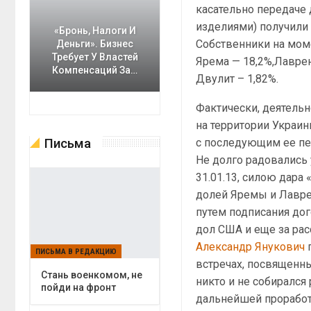
касательно передаче 
изделиями) получили
«Бронь, Налоги И
Собственники на момен
Деньги». Бизнес
Требует У Властей
Ярема — 18,2%,Лавре
Компенсаций За…
Двулит – 1,82%.
Фактически, деятель
на территории Украи
Письма
с последующим ее пе
Не долго радовались 
31.01.13, силою дар
долей Яремы и Лавре
путем подписания до
дол США и еще за рас
Александр Янукович
п
ПИСЬМА В РЕДАКЦИЮ
встречах, посвященн
Cтань военкомом, не
никто и не собирался
пойди на фронт
дальнейшей проработ