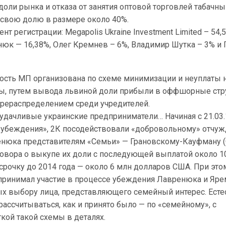
доли рынка и отказа от занятия оптовой торговлей табачн
 свою долю в размере около 40%.
т регистрации: Megapolis Ukraine Investment Limited – 54,
нюк — 16,38%, Олег Кремнев – 6%, Владимир Шутка – 3% и
ность МП организована по схеме минимизации и неуплаты 
ны, путем вывода львиной доли прибыли в оффшорные стр
рераспределением среди учредителей.
удачливые украинские предприниматели… Начиная с 21.03.
а «убеждения», 2К посодействовали «добровольному» отчу
нюка представителям «Семьи» — Грановскому-Кауфману (
говора о выкупе их доли с последующей выплатой около 1
срочку до 2014 года — около 6 млн долларов США. При это
ринимал участие в процессе убеждения Лавренюка и Яре
ых выбору лица, представляющего семейный интерес. Есте
 рассчитываться, как и принято было — по «семейному», с
кой такой схемы в деталях.