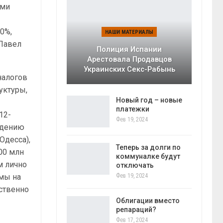
ыми
50%,
НАШИ МАТЕРИАЛЫ
 Павел
Полиция Испании
Арестовала Продавцов
Украинских Секс-Рабынь
налогов
уктуры,
Новый год – новые
платежки
12-
Фев 19, 2024
ждению
Одесса),
Теперь за долги по
00 млн
коммуналке будут
м лично
отключать
Фев 19, 2024
мы на
ственно
Облигации вместо
репараций?
Фев 17, 2024