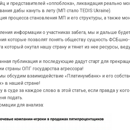
йц и представителей «оппоблока», ликвидация реально м
вания дабы кануть в лету (МП стало TEDIS Ukraine).
ия процесса становления МП и его структуры, а также мо
ления информации о участниках забега, мы и дальше буде
ния которые позволят понять обществу сущность ФСБшно-
а который окутал нашу страну и тянет из нее ресурсы, веду
анная публикация и последующие дадут старт для прекращ
ии страны ОПГ государства агрессора!
мы обсудим взаимодействие «Платинумбанк» и его собст
х» в нашей стране!
у в суде за каждое слово в этой статье, если правда у кого
еня подать.
рмации для анализа: