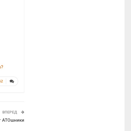
р?
62
ВПЕРЕД
т АТОшники