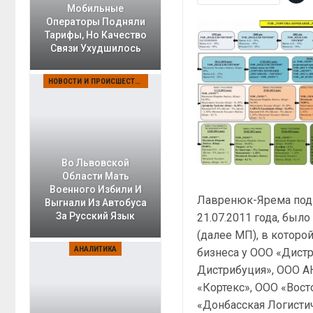
Мобильные
Операторы Подняли
Тарифы, Но Качество
Связи Ухудшилось
НОВОСТИ И ПРОИСШЕСТВИЯ
Во Львовской
Области Мать
Военного Избили И
Лавренюк-Ярема под
Выгнали Из Автобуса
За Русский Язык
21.07.2011 года, был
(далее МП), в которо
АНАЛИТИКА
бизнеса у ООО «Дист
Дистрибуция», ООО А
«Кортекс», ООО «Вос
«Донбасская Логистич