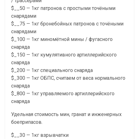
/ трассерами
$__50 — 1кг патронов с простыми точёными
снарядами
$__75 — 1кг бронебойных патронов с точёными
снарядами
$_100 — 1кг миномётной мины / фугасного
снаряда
$_150 — 1кг кумулятивного артиллерийского
снаряда
$_200 — 1кг специального снаряда
$_300 — 1кг ОБПС, считаем от веса нормального
снаряда
$_800 — 1кг управляемого артиллерийского
снаряда
Удельная стоимость мин, гранат и инженерных
боеприпасов.
$__30 — 1кг взрывчатки