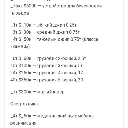
_75кг $6000 — устройство для буксировки
пловцов
_1т $_10к — лёгкий джип 0.25т
_3т $_30к — средний джип 0.75т
_4т $_50к — тяжёлый джип 0.75т (класса
«хамви»)
_6т $_60к — грузовик 2-осный, 2.5т
10т $100к — грузовик 3-осный, 5т
24т $250к — грузовик 4-осный, 12т
40т $360к — грузовик 5-осный, 20т
_7т $300к — малый катер
Спецтехника.
_4т $_60к — медицинский автомобиль-
реанимация