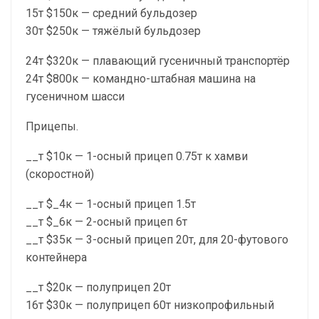
15т $150к — средний бульдозер
30т $250к — тяжёлый бульдозер
24т $320к — плавающий гусеничный транспортёр
24т $800к — командно-штабная машина на
гусеничном шасси
Прицепы.
__т $10к — 1-осный прицеп 0.75т к хамви
(скоростной)
__т $_4к — 1-осный прицеп 1.5т
__т $_6к — 2-осный прицеп 6т
__т $35к — 3-осный прицеп 20т, для 20-футового
контейнера
__т $20к — полуприцеп 20т
16т $30к — полуприцеп 60т низкопрофильный