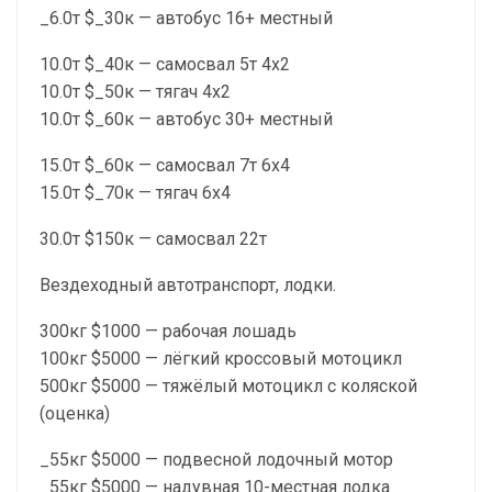
_6.0т $_30к — автобус 16+ местный
10.0т $_40к — самосвал 5т 4х2
10.0т $_50к — тягач 4х2
10.0т $_60к — автобус 30+ местный
15.0т $_60к — самосвал 7т 6х4
15.0т $_70к — тягач 6х4
30.0т $150к — самосвал 22т
Вездеходный автотранспорт, лодки.
300кг $1000 — рабочая лошадь
100кг $5000 — лёгкий кроссовый мотоцикл
500кг $5000 — тяжёлый мотоцикл с коляской
(оценка)
_55кг $5000 — подвесной лодочный мотор
_55кг $5000 — надувная 10-местная лодка