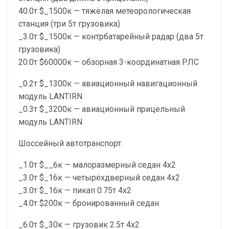
40.0т $_1500к — тяжёлая метеорологическая
станция (три 5т грузовика)
_3.0т $_1500к — контрбатарейный радар (два 5т
грузовика)
20.0т $60000к — обзорная 3-координатная РЛС
_0.2т $_1300к — авиационный навигационный
модуль LANTIRN
_0.3т $_3200к — авиационный прицельный
модуль LANTIRN
Шоссейный автотранспорт.
_1.0т $__6к — малоразмерный седан 4х2
_3.0т $_16к — четырёхдверный седан 4х2
_3.0т $_16к — пикап 0.75т 4х2
_4.0т $200к — бронированный седан
_6.0т $_30к — грузовик 2.5т 4х2