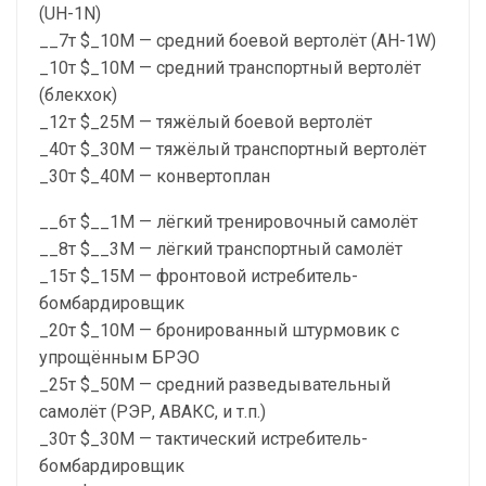
(UH-1N)
__7т $_10М — средний боевой вертолёт (AH-1W)
_10т $_10М — средний транспортный вертолёт
(блекхок)
_12т $_25М — тяжёлый боевой вертолёт
_40т $_30М — тяжёлый транспортный вертолёт
_30т $_40М — конвертоплан
__6т $__1М — лёгкий тренировочный самолёт
__8т $__3М — лёгкий транспортный самолёт
_15т $_15М — фронтовой истребитель-
бомбардировщик
_20т $_10М — бронированный штурмовик с
упрощённым БРЭО
_25т $_50М — средний разведывательный
самолёт (РЭР, АВАКС, и т.п.)
_30т $_30М — тактический истребитель-
бомбардировщик