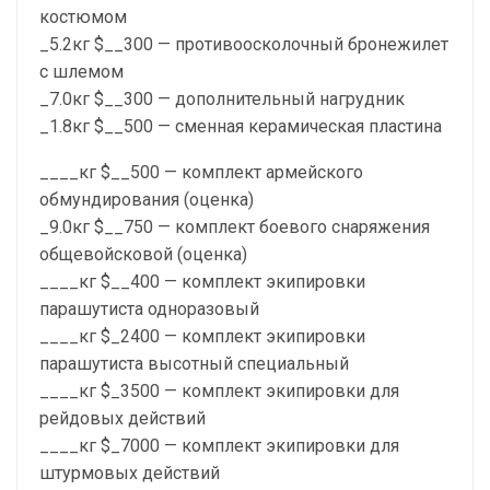
костюмом
_5.2кг $__300 — противоосколочный бронежилет
с шлемом
_7.0кг $__300 — дополнительный нагрудник
_1.8кг $__500 — сменная керамическая пластина
____кг $__500 — комплект армейского
обмундирования (оценка)
_9.0кг $__750 — комплект боевого снаряжения
общевойсковой (оценка)
____кг $__400 — комплект экипировки
парашутиста одноразовый
____кг $_2400 — комплект экипировки
парашутиста высотный специальный
____кг $_3500 — комплект экипировки для
рейдовых действий
____кг $_7000 — комплект экипировки для
штурмовых действий