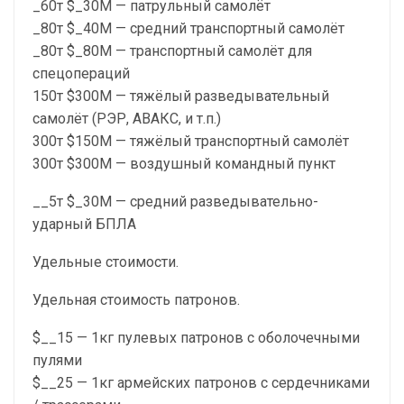
_60т $_30М — патрульный самолёт
_80т $_40М — средний транспортный самолёт
_80т $_80М — транспортный самолёт для
спецопераций
150т $300М — тяжёлый разведывательный
самолёт (РЭР, АВАКС, и т.п.)
300т $150М — тяжёлый транспортный самолёт
300т $300М — воздушный командный пункт
__5т $_30М — средний разведывательно-
ударный БПЛА
Удельные стоимости.
Удельная стоимость патронов.
$__15 — 1кг пулевых патронов с оболочечными
пулями
$__25 — 1кг армейских патронов с сердечниками