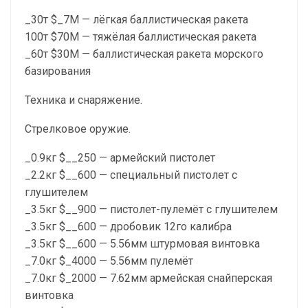
_30т $_7М — лёгкая баллистическая ракета
100т $70М — тяжёлая баллистическая ракета
_60т $30М — баллистическая ракета морского
базирования
Техника и снаряжение.
Стрелковое оружие.
_0.9кг $__250 — армейский пистолет
_2.2кг $__600 — специальный пистолет с
глушителем
_3.5кг $__900 — пистолет-пулемёт с глушителем
_3.5кг $__600 — дробовик 12го калибра
_3.5кг $__600 — 5.56мм штурмовая винтовка
_7.0кг $_4000 — 5.56мм пулемёт
_7.0кг $_2000 — 7.62мм армейская снайперская
винтовка