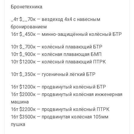
Бронетехника.
_4т $__70к — вездеход 4х4 с навесным
бронированием
16т $_450к — минно-защищённый колёсный БТР
10т $_700к — колёсный плавающий БТР
10т $_900к — колёсная плавающая БМП
10т $1200к — колёсный плавающий ПТРК
10т $_350к — гусеничный лёгкий БТР
16т $1200к — продвинутый колёсный БТР
16т $2000к — продвинутый колёсная инженерная
машина
16т $2200к — продвинутый колёсный ПТРК
16т $3500к — продвинутая колёсная 105мм
пушка