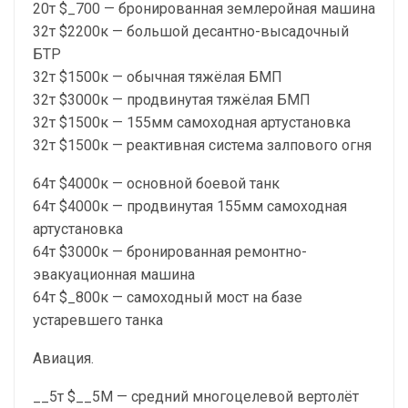
20т $_700 — бронированная землеройная машина
32т $2200к — большой десантно-высадочный
БТР
32т $1500к — обычная тяжёлая БМП
32т $3000к — продвинутая тяжёлая БМП
32т $1500к — 155мм самоходная артустановка
32т $1500к — реактивная система залпового огня
64т $4000к — основной боевой танк
64т $4000к — продвинутая 155мм самоходная
артустановка
64т $3000к — бронированная ремонтно-
эвакуационная машина
64т $_800к — самоходный мост на базе
устаревшего танка
Авиация.
__5т $__5М — средний многоцелевой вертолёт