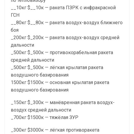
по тепловизору
__10кг $__10к — ракета ПЗРК с инфракрасной
ГСН
__80кг $__80к — ракета воздух-воздух ближнего
боя
_200кг $_200к — ракета воздух-воздух средней
дальности
_500кг $_500к — противокорабельная ракета
средней дальности
_500кг $_500к — лёгкая крылатая ракета
воздушного базирования
1500кг $1500к — основная крылатая ракета
воздушного базирования
_150кг $_300к — манёвренная ракета воздух-
воздух средней дальности
_700кг $1500к — тяжёлая ЗУР
_300кг $3000к — лёгкая противоракета