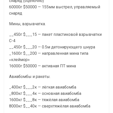
снаряд (оценочно)
60000г $50000 — 155мм выстрел, управляемый
снаряд
Мины, взрывчатка.
__450г $___15 — пакет пластиковой взрывчатки
С-4
__450г $___20 — 0.5м детонирующего шнура
_1600г $__200 — направленная мина типа
«клеймор»
16000г $50000 — активная ПТ мина
Авиабомбы и ракеты.
_400кг $___2к — лёгкая авиабомба
_800кг $___4к — основная авиабомба
1600кг $___8к — тяжёлая авиабомба
8000кг $__40к — сверхтяжёлая авиабомба