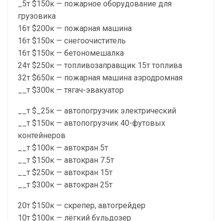
_5т $150к — пожарное оборудование для
грузовика
16т $200к — пожарная машина
16т $150к — снегоочиститель
16т $150к — бетономешалка
24т $250к — топливозаправщик 15т топлива
32т $650к — пожарная машина аэродромная
__т $300к — тягач-эвакуатор
__т $_25к — автопогрузчик электрический
__т $150к — автопогрузчик 40-футовых
контейнеров
__т $100к — автокран 5т
__т $150к — автокран 7.5т
__т $250к — автокран 15т
__т $300к — автокран 25т
20т $150к — скрепер, автогрейдер
10т $100к — лёгкий бульдозер