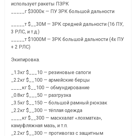
использует ракеты ПЗРК
_____г $3000к — ПУ ЗРК большой дальности
_____т $__30М — ЗРК средней дальности (16 ПУ,
3 РЛС, и т.д.)
_____т $1000М — ЗРК большой дальности (4х ПУ
+ 2 РЛС)
Экипировка.
_1.3кг $___10 — резиновые сапоги
_2.2кг $__100 — армейские берцы
____кг $__100 — обмундирование
_0.8кг $___50 — разгрузка
_3.5кг $__150 — большой рамный рюкзак
_2.2кг $__300 — тёплая одежда
____кг $__300 — маскхалат «лохматка»,
камуфляжная мазь, и т.п.
_2.2кг $__300 — противогаз с защитным