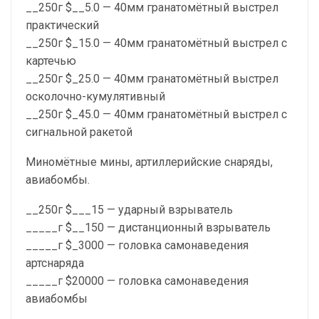
__250г $__5.0 — 40мм гранатомётный выстрел
практический
__250г $_15.0 — 40мм гранатомётный выстрел с
картечью
__250г $_25.0 — 40мм гранатомётный выстрел
осколочно-кумулятивный
__250г $_45.0 — 40мм гранатомётный выстрел с
сигнальной ракетой
Миномётные мины, артиллерийские снаряды,
авиабомбы.
__250г $___15 — ударный взрыватель
_____г $__150 — дистанционный взрыватель
_____г $_3000 — головка самонаведения
артснаряда
_____г $20000 — головка самонаведения
авиабомбы