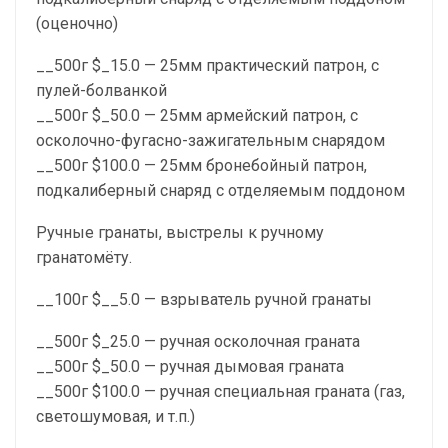
(оценочно)
__500г $_15.0 — 25мм практический патрон, с
пулей-болванкой
__500г $_50.0 — 25мм армейский патрон, с
осколочно-фугасно-зажигательным снарядом
__500г $100.0 — 25мм бронебойный патрон,
подкалиберный снаряд с отделяемым поддоном
Ручные гранаты, выстрелы к ручному
гранатомёту.
__100г $__5.0 — взрыватель ручной гранаты
__500г $_25.0 — ручная осколочная граната
__500г $_50.0 — ручная дымовая граната
__500г $100.0 — ручная специальная граната (газ,
светошумовая, и т.п.)