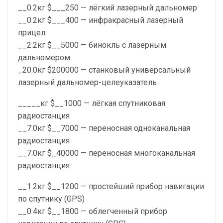
__0.2кг $___250 — лёгкий лазерный дальномер
__0.2кг $___400 — инфракрасный лазерный
прицел
__2.2кг $__5000 — бинокль с лазерным
дальномером
_20.0кг $200000 — станковый универсальный
лазерный дальномер-целеуказатель
_____кг $__1000 — лёгкая спутниковая
радиостанция
__7.0кг $__7000 — переносная одноканальная
радиостанция
__7.0кг $_40000 — переносная многоканальная
радиостанция
__1.2кг $__1200 — простейший прибор навигации
по спутнику (GPS)
__0.4кг $__1800 — облегченный прибор