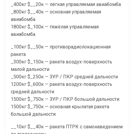
_400кг $__20к — лёгкая управляемая авиабомба
_800кг $__40к — основная управляемая
авиабомба
1800кг $_100к — тяжёлая управляемая
авиабомба
_100кг $__50к — противорадиолокационная
ракета
_300кг $_150к — ракета воздух-поверхность
малой дальности
_500кг $_250к — ЗУР / ПКР средней дальности
1200кг $_600к — ракета воздух-поверхность
средней дальности
1500кг $_750к — ЗУР / ПКР большой дальности
1500кг $_750к — основная крылатая ракета
большой дальности
__10кг $__40к — ракета ПТРК с самонаведением