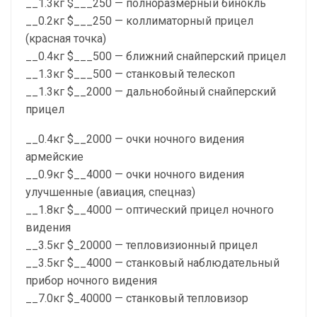
__1.3кг $___250 — полноразмерный бинокль
__0.2кг $___250 — коллиматорный прицел
(красная точка)
__0.4кг $___500 — ближний снайперский прицел
__1.3кг $___500 — станковый телескоп
__1.3кг $__2000 — дальнобойный снайперский
прицел
__0.4кг $__2000 — очки ночного видения
армейские
__0.9кг $__4000 — очки ночного видения
улучшенные (авиация, спецназ)
__1.8кг $__4000 — оптический прицел ночного
видения
__3.5кг $_20000 — тепловизионный прицел
__3.5кг $__4000 — станковый наблюдательный
прибор ночного видения
__7.0кг $_40000 — станковый тепловизор