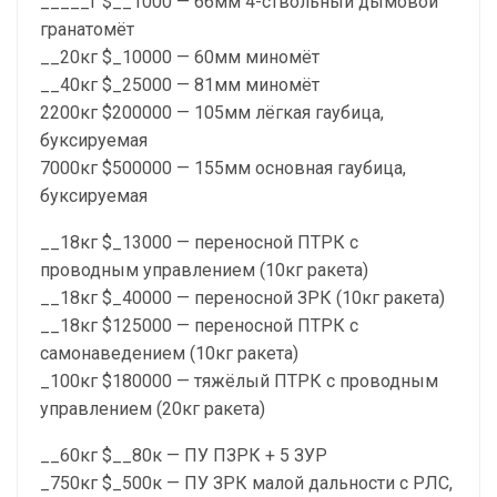
_____г $__1000 — 66мм 4-ствольный дымовой
гранатомёт
__20кг $_10000 — 60мм миномёт
__40кг $_25000 — 81мм миномёт
2200кг $200000 — 105мм лёгкая гаубица,
буксируемая
7000кг $500000 — 155мм основная гаубица,
буксируемая
__18кг $_13000 — переносной ПТРК с
проводным управлением (10кг ракета)
__18кг $_40000 — переносной ЗРК (10кг ракета)
__18кг $125000 — переносной ПТРК с
самонаведением (10кг ракета)
_100кг $180000 — тяжёлый ПТРК с проводным
управлением (20кг ракета)
__60кг $__80к — ПУ ПЗРК + 5 ЗУР
_750кг $_500к — ПУ ЗРК малой дальности с РЛС,