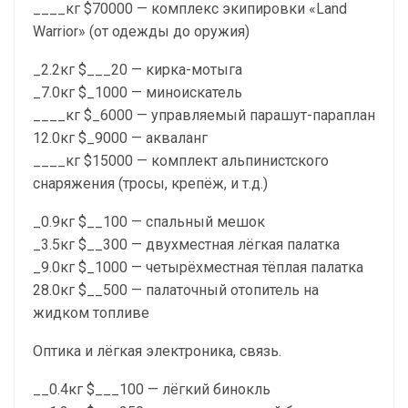
____кг $70000 — комплекс экипировки «Land
Warrior» (от одежды до оружия)
_2.2кг $___20 — кирка-мотыга
_7.0кг $_1000 — миноискатель
____кг $_6000 — управляемый парашут-параплан
12.0кг $_9000 — акваланг
____кг $15000 — комплект альпинистского
снаряжения (тросы, крепёж, и т.д.)
_0.9кг $__100 — спальный мешок
_3.5кг $__300 — двухместная лёгкая палатка
_9.0кг $_1000 — четырёхместная тёплая палатка
28.0кг $__500 — палаточный отопитель на
жидком топливе
Оптика и лёгкая электроника, связь.
__0.4кг $___100 — лёгкий бинокль