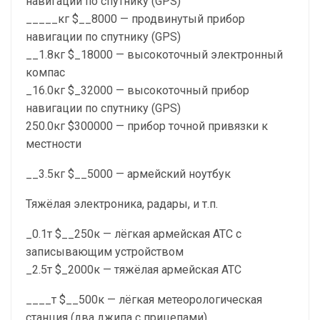
навигации по спутнику (GPS)
_____кг $__8000 — продвинутый прибор
навигации по спутнику (GPS)
__1.8кг $_18000 — высокоточный электронный
компас
_16.0кг $_32000 — высокоточный прибор
навигации по спутнику (GPS)
250.0кг $300000 — прибор точной привязки к
местности
__3.5кг $__5000 — армейский ноутбук
Тяжёлая электроника, радары, и т.п.
_0.1т $__250к — лёгкая армейская АТС с
записывающим устройством
_2.5т $_2000к — тяжёлая армейская АТС
____т $__500к — лёгкая метеорологическая
станция (два джипа с прицепами)