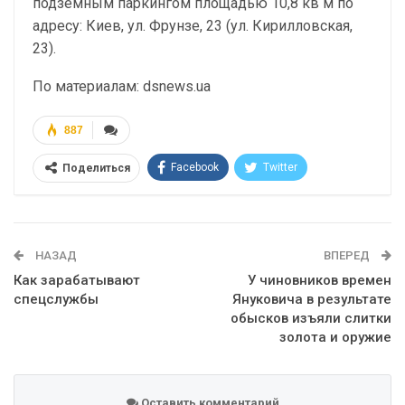
подземным паркингом площадью 10,8 кв м по
адресу: Киев, ул. Фрунзе, 23 (ул. Кирилловская,
23).
По материалам: dsnews.ua
887
Facebook
Twitter
Поделиться
Telegram
Google+
WhatsApp
Эл. адрес
НАЗАД
ВПЕРЕД
Как зарабатывают
У чиновников времен
спецслужбы
Януковича в результате
обысков изъяли слитки
золота и оружие
Оставить комментарий