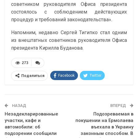
советником руководителя Офиса президента
состоялось с соблюдением действующих
процедур и требований законодательства».
Напомним, недавно Сергей Тигипко стал одним
из внештатных советников руководителя Офиса
президента Кирилла Буданова.
273
Facebook
Twitter
Поделиться
Telegram
Google+
WhatsApp
Эл. адрес
НАЗАД
ВПЕРЕД
Незадекларированные
Подозреваемая в
участки, кафе и
покушении на Ермолаева
автомобили: об
въехала в Украину
подозрении сообщили
законным способом. В