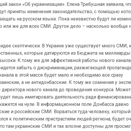
й закон «Об украинизации». Елена Требушная заявила, чт
ут приняты изменения законодательство, с помощью кот
вещать на русском языке. Пока неизвестно будут ли изме
го или же для всех СМИ. Другое дело – насколько вообще 
 идее скептически. В Украине уже существует много СМИ, 
арственных, которые датируются из бюджета на миллиарды
высоки. К тому же для эффективной работы нового канала
идется забыть о дискриминации, разжигающей пропаганде
канала в этой массе будет мало и необходимо все сразу
аинские, а не антидонбасские. К тому же сомнения у эксп
 директора нового канала до проведения конкурса. Может
н будет лишь имитировать деятельность ради финансировани
окажется на нуле. В информационном поле Донбасса давно
ские и российские СМИ. Ворваться туда человеку, который
лся к политическим пристрастиям людей региона, будет о
что там украинские СМИ и так вполне доступны для просмот