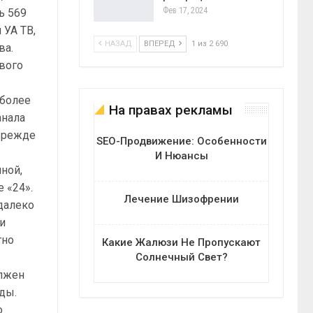
Фев 17, 2024
ь 569
 УА ТВ,
НАЗАД
ВПЕРЕД
1 из 2 690
ва.
ового
 более
На правах рекламы
анала
Прежде
SEO-Продвижение: Особенности
И Нюансы
ной,
 «24».
Лечение Шизофрении
 далеко
и
тно
Какие Жалюзи Не Пропускают
Солнечный Свет?
олжен
ды.
о