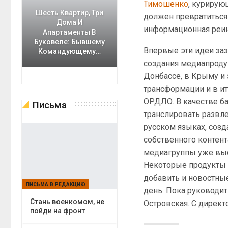
Тимошенко
, курирую
Шесть Квартир, Три
должен превратиться 
Дома И
информационная реин
Апартаменты В
Буковеле: Бывшему
Впервые эти идеи заз
Командующему…
создания медиапроду
Донбассе, в Крыму и
трансформации и в и
ОРДЛО. В качестве б
Письма
транслировать развл
русском языках, соз
собственного контент
медиагруппы уже выс
Некоторые продукты д
добавить и новостны
ПИСЬМА В РЕДАКЦИЮ
день. Пока руководи
Cтань военкомом, не
Островская. С директ
пойди на фронт