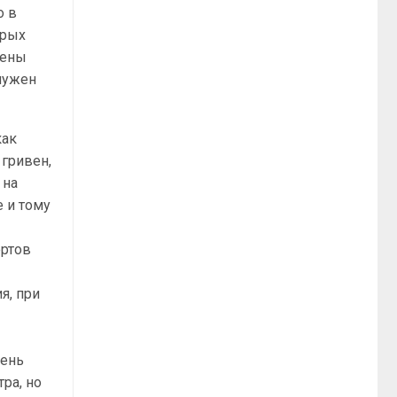
о в
орых
нены
нужен
как
 гривен,
 на
 и тому
ертов
я, при
чень
ра, но