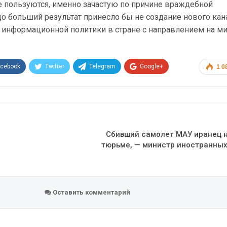
е пользуются, именно зачастую по причине враждебной
до больший результат принесло бы не создание нового кана
информационной политики в стране с направлением на ми
acebook
Twitter
Telegram
Google+
1 0
Эл. адрес
Сбивший самолет МАУ иранец н
тюрьме, — министр иностранных
Оставить комментарий