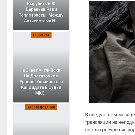
Вырубить 600
Деревьев Ради
Теплотрассы: Между
Активистами И…
ПОЛИТИКА
Не Знает Английский
На Достаточном
Уровне. Украинского
Кандидата В Судьи
МКС…
РАССЛЕДОВАНИЯ
В следующем месяце 
трансляции на непод
нового ресурса инфо