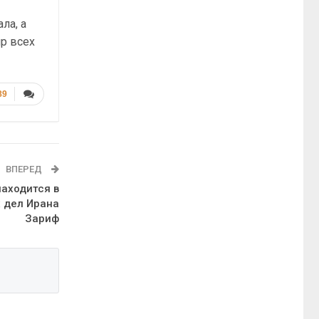
ла, а
р всех
89
ВПЕРЕД
аходится в
 дел Ирана
Зариф