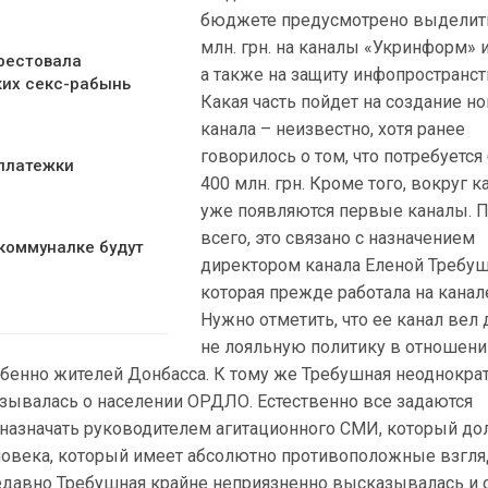
бюджете предусмотрено выделит
млн. грн. на каналы «Укринформ» и
рестовала
а также на защиту инфопространст
ких секс-рабынь
Какая часть пойдет на создание н
канала – неизвестно, хотя ранее
говорилось о том, что потребуется
 платежки
400 млн. грн. Кроме того, вокруг к
уже появляются первые каналы. 
всего, это связано с назначением
 коммуналке будут
директором канала Еленой Требуш
которая прежде работала на канале
Нужно отметить, что ее канал вел
не лояльную политику в отношени
обенно жителей Донбасса. К тому же Требушная неоднокра
зывалась о населении ОРДЛО. Естественно все задаются
назначать руководителем агитационного СМИ, который д
ловека, который имеет абсолютно противоположные взгля
недавно Требушная крайне неприязненно высказывалась и 