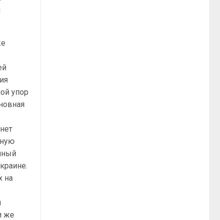
м
же
ей
ия
ной упор
сновная
анет
чную
нный
краине.
х на
ы
и же