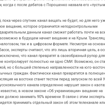
, когда с после дебатов с Порошенко назвала его «пусты
 пока через спутник канал вещать не будет, но для него у
ое вещание, которое ограничится неподконтрольными
едварительным данным канал сможет работать почти на вс
возможно в будущем начнет вещание и на Крым. Трансляц
аналоговом, так и в цифровом формате. Несмотря на основ
бассе, эксперты считают, что это лишь вторичная цель, а о
е исключено, что канал превратят в своеобразный рупор для
не контролирует полностью ни одно СМИ. Возможно, он ст
мой, но с большей степенью направленности на юго-восто
зычных граждан. Фактически канал превратится в полноце
сляция на востоке станет тестом перед запуском по всей У
усскоязычного канала определенно нарушит закон о квота
 известно, в новом законе «Об украинизации» вещание на
ке должно занимать 90% времени. В связи с этим эксперт
идется принимать отдельный закон об этом телеканале ил