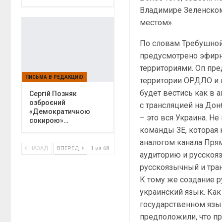
Владимире Зеленском
местом».
По словам Требушной,
предусмотрено эфирн
территориями. Оп пр
ПИСЬМА В РЕДАКЦИЮ
территории ОРДЛО и 
будет вестись как в 
Сергій Позняк
озброєний
с трансляцией на Дон
«Демократичною
– это вся Украина. Н
сокирою»…
команды ЗЕ, которая 
аналогом канала Пря
НАЗАД
ВПЕРЕД
1 из 68
аудиторию и русскоя
русскоязычный и тран
К тому же создание р
украинский язык. Как
государственном язы
предположили, что пр