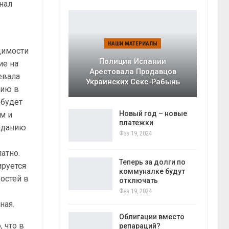
нал
НАШИ МАТЕРИАЛЫ
димости
Полиция Испании
ие на
Арестовала Продавцов
евала
Украинских Секс-Рабынь
цию в
 будет
Новый год – новые
м и
платежки
озданию
Фев 19, 2024
атно.
Теперь за долги по
ируется
коммуналке будут
остей в
отключать
Фев 19, 2024
ная.
Облигации вместо
 что в
репараций?