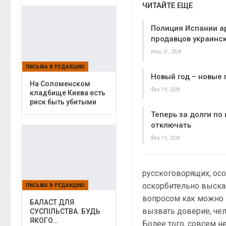
ЧИТАЙТЕ ЕЩЕ
Полиция Испании а
продавцов украинс
Июн 21, 2024
ПИСЬМА В РЕДАКЦИЮ
Новый год – новые
На Соломенском
Фев 19, 2024
кладбище Киева есть
риск быть убитыми
Теперь за долги по
отключать
Фев 19, 2024
русскоговорящих, ос
оскорбительно выска
ПИСЬМА В РЕДАКЦИЮ
вопросом как можно 
БАЛАСТ ДЛЯ
вызвать доверие, че
СУСПІЛЬСТВА. БУДЬ
ЯКОГО…
Более того, совсем 