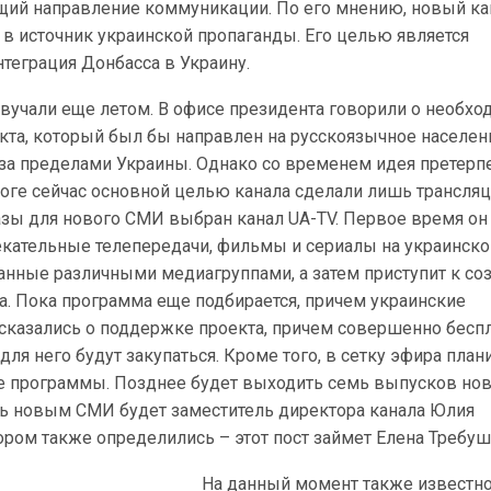
щий направление коммуникации. По его мнению, новый ка
в источник украинской пропаганды. Его целью является
теграция Донбасса в Украину.
вучали еще летом. В офисе президента говорили о необхо
кта, который был бы направлен на русскоязычное населен
 за пределами Украины. Однако со временем идея претерп
тоге сейчас основной целью канала сделали лишь трансля
азы для нового СМИ выбран канал UA-TV. Первое время он
екательные телепередачи, фильмы и сериалы на украинско
данные различными медиагруппами, а затем приступит к с
а. Пока программа еще подбирается, причем украинские
казалиcь о поддержке проекта, причем совершенно беспл
ля него будут закупаться. Кроме того, в сетку эфира план
е программы. Позднее будет выходить семь выпусков нов
ть новым СМИ будет заместитель директора канала Юлия
ором также определились – этот пост займет Елена Требуш
На данный момент также известно,