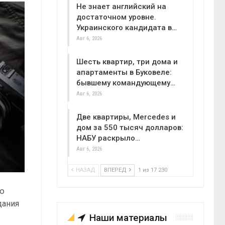
Не знает английский на
достаточном уровне.
Украинского кандидата в…
Авг 6, 2026
Шесть квартир, три дома и
апартаменты в Буковеле:
бывшему командующему…
Авг 6, 2026
Две квартиры, Mercedes и
дом за 550 тысяч долларов:
НАБУ раскрыло…
Авг 6, 2026
НАЗАД
ВПЕРЕД
1 из 17 230
ью
дания
Наши материалы