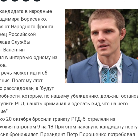
 кандидата в народные
адимира Борисенко,
я от Народного фронта
нец Российской
глава Службы
ы Валентин
л в интервью одному из
ов.
о речь может идти об
ния. Поэтому этот
о расследован, а “будут
робности, которые, по нашему убеждению, должны остано
купить РГД, нанять криминал и сделать вид, что на него
ие”.
о 20 октября бросили гранату РГД-5, стреляли из
ужия патроном 9 на 18 При этом накануне кандидату пост
носил бронежилет. Президент Петр Порошенко потребовал