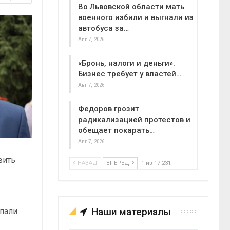
Во Львовской области мать
военного избили и выгнали из
автобуса за…
Авг 7, 2026
«Бронь, налоги и деньги».
Бизнес требует у властей…
Авг 7, 2026
Федоров грозит
радикализацией протестов и
обещает покарать…
Авг 7, 2026
вить
НАЗАД
ВПЕРЕД
1 из 17 231
Наши материалы
упали