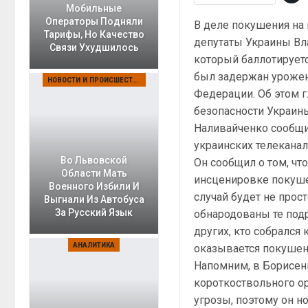
Мобильные
Операторы Подняли
В деле покушения на
Тарифы, Но Качество
депутаты Украины Вл
Связи Ухудшилось
который баллотируетс
был задержан уроже
НОВОСТИ И ПРОИСШЕСТВИЯ
Федерации. Об этом 
безопасности Украин
Наливайченко сообщи
украинских телеканал
Во Львовской
Он сообщил о том, чт
Области Мать
инсценировке покуше
Военного Избили И
случай будет не прост
Выгнали Из Автобуса
За Русский Язык
обнародованы те под
других, кто собрался 
АНАЛИТИКА
оказывается покушен
Напомним, в Борисенк
короткоствольного ор
угрозы, поэтому он 