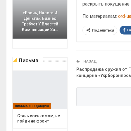
раскрыть покушение н
«Бронь, Налоги И
По материалам:
ord-u
Деньги». Бизнес
Требует У Властей
Компенсаций За…
F
Поделиться
Письма
НАЗАД
Распродажа оружия от Г
концерна «Укрборонпро
ПИСЬМА В РЕДАКЦИЮ
Cтань военкомом, не
пойди на фронт