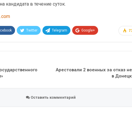
а кандидата в течение суток.
a.com
acebook
Twitter
Telegram
Google+
7
Эл. адрес
осударственного
Арестовали 2 военных за отказ н
м»
в Донецк
Оставить комментарий