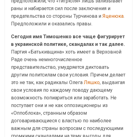
предположили, что «тигрюля» лишь зализывает
раны и набирается сил после заключения и
предательства со стороны Турчинова и
Яценюка
.
Предположили и оказались правы.
Сегодня имя Тимошенко все чаще фигурирует
в украинской политике, скандалах и так далее.
Партия «Батькивщина» хоть имеет в Верховной
Раде очень немногочисленное
представительство, умудряется диктовать
другим политсилам свои условия. Причем делает
это не так, как радикалы Олега
Ляшко
, выдвигая
свои условия по каждому поводу дающему
возможность попиариться или заработать. Не
поступает они и не как оппозиционеры из
«Оппоблока», странным образом
договаривающиеся с властью по наиболее
важным для страны вопросам с последующими
громкими скандалами на тему выгоды для