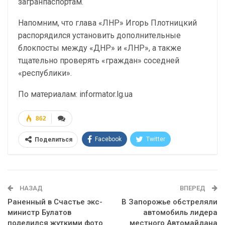
загранпаспортам.
Напомним, что глава «ЛНР» Игорь Плотницкий
распорядился установить дополнительные
блокпосты между «ДНР» и «ЛНР», а также
тщательно проверять «граждан» соседней
«республики».
По материалам: informator.lg.ua
862
Facebook
Twitter
Поделиться
Telegram
Google+
WhatsApp
Эл. адрес
НАЗАД
ВПЕРЕД
Раненный в Счастье экс-
В Запорожье обстреляли
министр Булатов
автомобиль лидера
поделился жуткими фото
местного Автомайдана