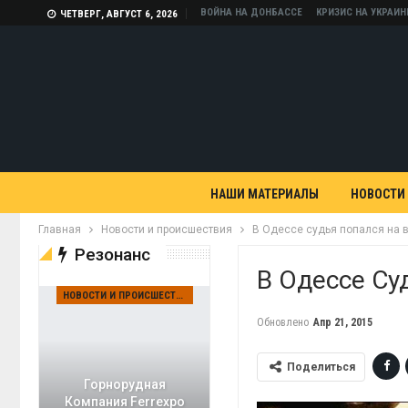
ВОЙНА НА ДОНБАССЕ
КРИЗИС НА УКРАИН
ЧЕТВЕРГ, АВГУСТ 6, 2026
НАШИ МАТЕРИАЛЫ
НОВОСТИ
Главная
Новости и происшествия
В Одессе судья попался на 
Резонанс
В Одессе Су
НОВОСТИ И ПРОИСШЕСТВИЯ
Обновлено
Апр 21, 2015
Поделиться
Горнорудная
Компания Ferrexpo