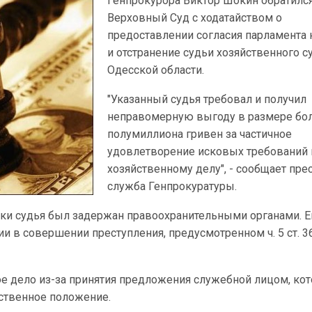
Генпрокурора Виктор Шокин обратилс
Верховный Суд с ходатайством о
предоставлении согласия парламента 
и отстранение судьи хозяйственного с
Одесской области.
"Указанный судья требовал и получил
неправомерную выгоду в размере бо
полумиллиона гривен за частичное
удовлетворение исковых требований 
хозяйственному делу", - сообщает пре
служба Генпрокуратуры.
тки судья был задержан правоохранительными органами. 
и в совершении преступления, предусмотренном ч. 5 ст. 3
е дело из-за принятия предложения служебной лицом, ко
тственное положение.