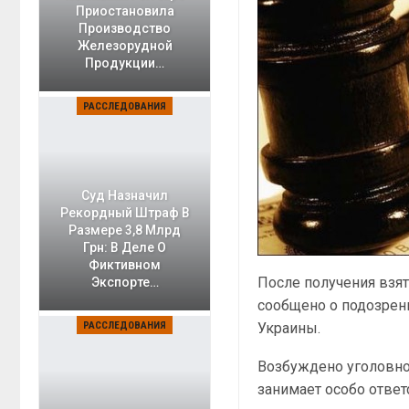
Приостановила
Производство
Железорудной
Продукции…
РАССЛЕДОВАНИЯ
Суд Назначил
Рекордный Штраф В
Размере 3,8 Млрд
Грн: В Деле О
Фиктивном
После получения взя
Экспорте…
сообщено о подозрени
Украины.
РАССЛЕДОВАНИЯ
Возбуждено уголовно
занимает особо отве