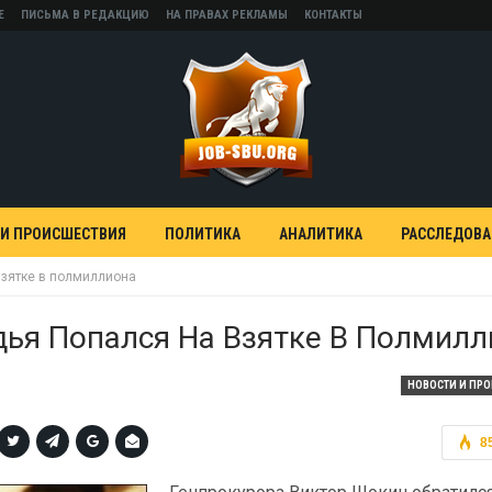
Е
ПИСЬМА В РЕДАКЦИЮ
НА ПРАВАХ РЕКЛАМЫ
КОНТАКТЫ
 И ПРОИСШЕСТВИЯ
ПОЛИТИКА
АНАЛИТИКА
РАССЛЕДОВ
взятке в полмиллиона
дья Попался На Взятке В Полмил
НОВОСТИ И ПР
8