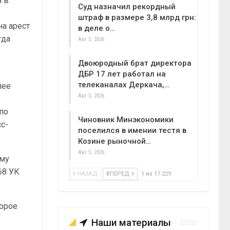
я в
Суд назначил рекордный
штраф в размере 3,8 млрд грн:
на арест
в деле о…
уда
Авг 5, 2026
Двоюродный брат директора
ДБР 17 лет работал на
телеканалах Деркача,…
лее
Авг 5, 2026
по
Чиновник Минэкономики
сс-
поселился в имении тестя в
Козине рыночной…
Авг 5, 2026
Ему
68 УК
НАЗАД
ВПЕРЕД
1 из 17 229
торое
Наши материалы