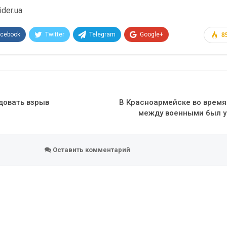
der.ua
acebook
Twitter
Telegram
Google+
8
Эл. адрес
довать взрыв
В Красноармейске во время
между военными был у
Оставить комментарий