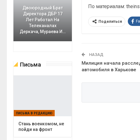
По материалам: theinsi
Двоюродный Брат
Директора ДБР 17
Лет Работал На
F
Поделиться
Телеканалах
Деркача, Мураева И…
НАЗАД
Милиция начала рассле
Письма
автомобиля в Харькове
ПИСЬМА В РЕДАКЦИЮ
Cтань военкомом, не
пойди на фронт