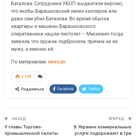
Баталова. Сотрудники УБОП выдвигали версию,
что якобы Барашковский нанял киллеров или
даже сам убил Баталова. Во время обыска
квартиры и машины Барашковского
оперативники нашли пистолет – Мискевич тогда
заявила, что оружие подбросили, причем не ее
мужу, а именно ей.
По материалам:
news.pn
1 139
Facebook
Twitter
Поделиться
Telegram
Google+
WhatsApp
Эл. адрес
НАЗАД
ВПЕРЕД
У главы Торгово-
В Украине коммунальные
промышленной палаты
услуги подорожают в три