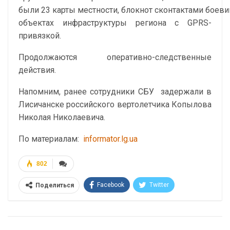
были 23 карты местности, блокнот сконтактами боеви
объектах инфраструктуры региона с GPRS-
привязкой.
Продолжаются оперативно-следственные
действия.
Напомним, ранее сотрудники СБУ задержали в
Лисичанске российского вертолетчика Копылова
Николая Николаевича.
По материалам:
informator.lg.ua
802
Facebook
Twitter
Поделиться
Telegram
Google+
WhatsApp
Эл. адрес