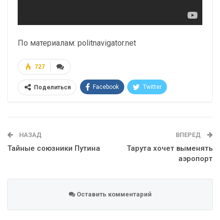
По материалам: politnavigator.net
727
Facebook
Twitter
Поделиться
Telegram
Google+
WhatsApp
Эл. адрес
НАЗАД
ВПЕРЕД
Тайные союзники Путина
Тарута хочет выменять
аэропорт
Оставить комментарий