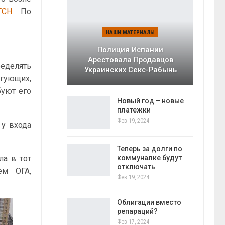
ТСН
. По
НАШИ МАТЕРИАЛЫ
Полиция Испании
Арестовала Продавцов
ределять
Украинских Секс-Рабынь
гующих,
буют его
Новый год – новые
платежки
Фев 19, 2024
 у входа
Теперь за долги по
коммуналке будут
ла в тот
отключать
ем ОГА,
Фев 19, 2024
Облигации вместо
репараций?
Фев 17, 2024