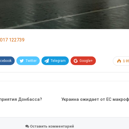
acebook
Twitter
Telegram
Google+
1 0
Эл. адрес
дприятия Донбасса?
Украина ожидает от ЕС макро
Оставить комментарий