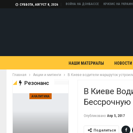
ВОЙНА НА ДОНБАССЕ
КРИЗИС НА УКРАИН
СУББОТА, АВГУСТ 8, 2026
НАШИ МАТЕРИАЛЫ
НОВОСТИ
Главная
Акции и митинги
В Киеве водители маршруток устроил
Резонанс
В Киеве Вод
АНАЛИТИКА
Бессрочную
Опубликовано
Апр 5, 2017
Поделиться