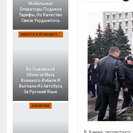
Мобильные
Операторы Подняли
Тарифы, Но Качество
Связи Ухудшилось
НОВОСТИ И ПРОИСШЕСТВИЯ
Во Львовской
Области Мать
Военного Избили И
Выгнали Из Автобуса
За Русский Язык
АНАЛИТИКА
В Киеве протестуют