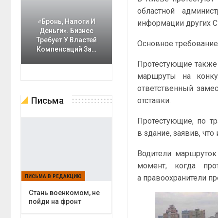
областной админис
«Бронь, Налоги И
информации других С
Деньги». Бизнес
Требует У Властей
Основное требование
Компенсаций За…
Протестующие также 
маршруты на конку
ответственный замес
Письма
отставки.
Протестующие, по тр
в здание, заявив, что
Водители маршруток 
момент, когда про
а правоохранители пр
ПИСЬМА В РЕДАКЦИЮ
Cтань военкомом, не
пойди на фронт