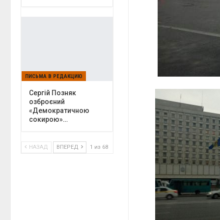
ПИСЬМА В РЕДАКЦИЮ
Сергій Позняк
озброєний
«Демократичною
сокирою»…
НАЗАД
ВПЕРЕД
1 из 68