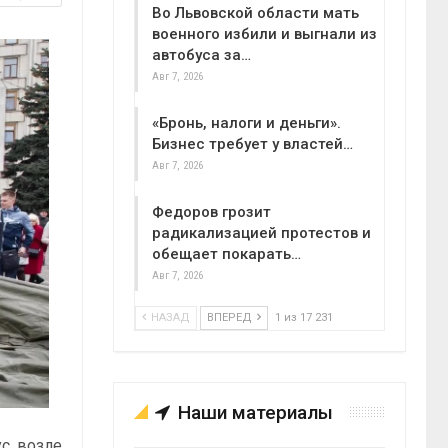
Во Львовской области мать
военного избили и выгнали из
автобуса за…
Авг 7, 2026
«Бронь, налоги и деньги».
Бизнес требует у властей…
Авг 7, 2026
Федоров грозит
радикализацией протестов и
обещает покарать…
Авг 7, 2026
НАЗАД
ВПЕРЕД
1 из 17 231
Наши материалы
ус возле