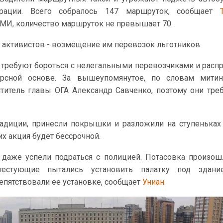
трации. Всего собралось 147 маршруток, сообщает
МИ, количество маршруток не превышает 70.
 активистов - возмещение им перевозок льготников
требуют бороться с нелегальными перевозчиками и расп
рсной основе. За вышеупомянутое, по словам митин
титель главы ОГА Александр Савченко, поэтому они тре
адиции, принесли покрышки и разложили на ступеньках
 их акция будет бессрочной.
даже успели подраться с полицией. Потасовка произош
тестующие пытались установить палатку под здани
епятствовали ее установке, сообщает
Униан
.