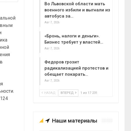
Во Львовской области мать
военного избили и выгнали из
автобуса за…
ральной
Авг 7, 2026
лавным
и
«Бронь, налоги и деньги».
ника
Бизнес требует у властей…
нной
Авг 7, 2026
ления
 в
Федоров грозит
радикализацией протестов и
обещает покарать…
Авг 7, 2026
ля
ности.
НАЗАД
ВПЕРЕД
1 из 17 231
 124
Наши материалы