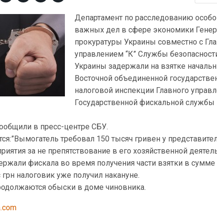
Департамент по расследованию особо
важных дел в сфере экономики Гене
прокуратуры Украины совместно с Г
управлением “К” Службы безопасност
Украины задержали на взятке началь
Восточной объединенной государстве
налоговой инспекции Главного управ
Государственной фискальной службы
ообщили в пресс-центре СБУ.
ся:”Вымогатель требовал 150 тысяч гривен у представите
иятия за не препятствование в его хозяйственной деятель
ержали фискала во время получения части взятки в сумме
с грн налоговик уже получил накануне.
родолжаются обыски в доме чиновника.
a.com