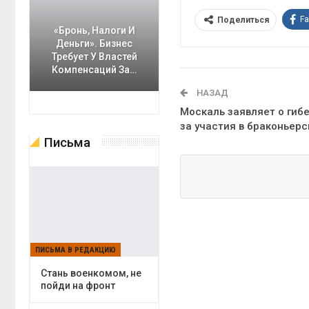
F
Поделиться
«Бронь, Налоги И
Деньги». Бизнес
Требует У Властей
Компенсаций За…
НАЗАД
Москаль заявляет о гиб
за участия в браконьерс
Письма
ПИСЬМА В РЕДАКЦИЮ
Cтань военкомом, не
пойди на фронт