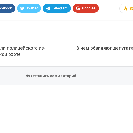
acebook
Twitter
Telegram
Google+
8
Эл. адрес
ели полицейского из-
В чем обвиняют депутат
кой охоте
Оставить комментарий