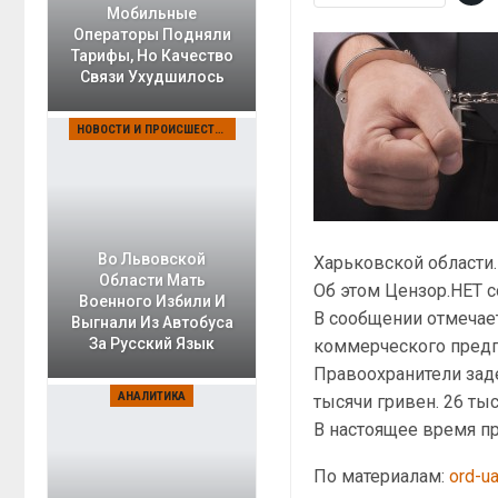
Мобильные
Операторы Подняли
Тарифы, Но Качество
Связи Ухудшилось
НОВОСТИ И ПРОИСШЕСТВИЯ
Во Львовской
Харьковской области.
Области Мать
Об этом Цензор.НЕТ с
Военного Избили И
В сообщении отмечает
Выгнали Из Автобуса
За Русский Язык
коммерческого предпр
Правоохранители зад
АНАЛИТИКА
тысячи гривен. 26 ты
В настоящее время п
По материалам:
ord-u