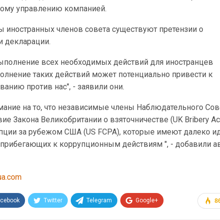
ному управлению компанией.
ны иностранных членов совета существуют претензии о
и декларации.
выполнение всех необходимых действий для иностранцев
олнение таких действий может потенциально привести к
анию против нас", - заявили они.
ание на то, что независимые члены Наблюдательного Сов
е Закона Великобритании о взяточничестве (UK Bribery Act
упции за рубежом США (US FCPA), которые имеют далеко 
, прибегающих к коррупционным действиям ", - добавили 
ua.com
acebook
Twitter
Telegram
Google+
8
Эл. адрес