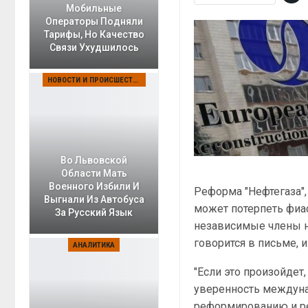
Мобильные
Операторы Подняли
Тарифы, Но Качество
Связи Ухудшилось
НОВОСТИ И ПРОИСШЕСТВИЯ
Во Львовской
Области Мать
Военного Избили И
Реформа "Нефтегаза"
Выгнали Из Автобуса
может потерпеть фиа
За Русский Язык
независимые члены на
говорится в письме,
АНАЛИТИКА
"Если это произойдет,
уверенность междуна
реформированию и ре