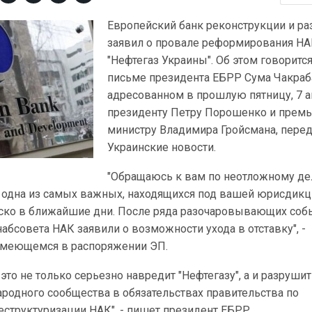
Европейский банк реконструкции и ра
заявил о провале реформирования Н
"Нефтегаз Украины". Об этом говорится
письме президента ЕБРР Сума Чакраб
адресованном в прошлую пятницу, 7 а
президенту Петру Порошенко и премь
министру Владимира Гройсмана, пере
Украинские новости.
"Обращаюсь к вам по неотложному де
, одна из самых важных, находящихся под вашей юрисдикц
ско в ближайшие дни. После ряда разочаровывающих соб
бсовета НАК заявили о возможности ухода в отставку", -
 имеющемся в распоряжении ЭП.
 это не только серьезно навредит "Нефтегазу", а и разрушит
родного сообщества в обязательствах правительства по
структуризации НАК", - пишет президент ЕБРР.