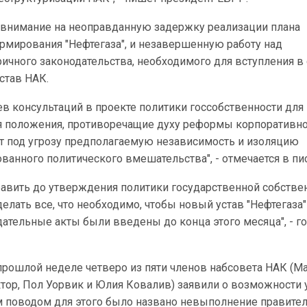
 внимание на неоправданную задержку реализации плана
рмирования "Нефтегаза", и незавершенную работу над
чного законодательства, необходимого для вступления в 
став НАК.
в консультаций в проекте политики госсобственности для
 положения, противоречащие духу реформы корпоративн
ит под угрозу предполагаемую независимость и изоляцию
ванного политического вмешательства", - отмечается в пи
равить до утверждения политики государственной собствен
елать все, что необходимо, чтобы новый устав "Нефтегаза"
ательные акты были введены до конца этого месяца", - г
прошлой неделе четверо из пяти членов набсовета НАК (М
тор, Пол Уорвик и Юлия Ковалив) заявили о возможности 
 поводом для этого было названо невыполнение правите