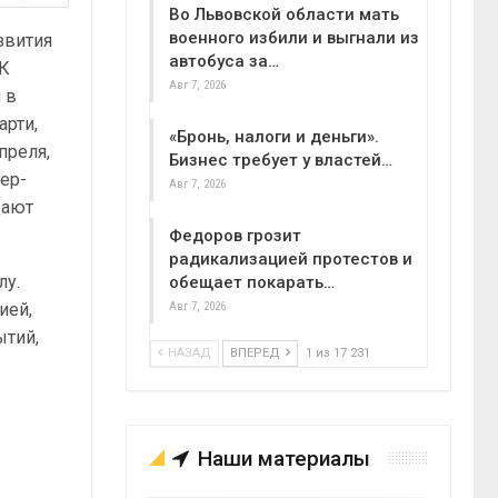
Во Львовской области мать
военного избили и выгнали из
звития
автобуса за…
АК
Авг 7, 2026
 в
арти,
«Бронь, налоги и деньги».
преля,
Бизнес требует у властей…
ер-
Авг 7, 2026
дают
Федоров грозит
радикализацией протестов и
лу.
обещает покарать…
ией,
Авг 7, 2026
ытий,
НАЗАД
ВПЕРЕД
1 из 17 231
Наши материалы