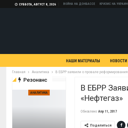
ВОЙНА НА ДОНБАССЕ
КРИЗИС НА УКРАИН
СУББОТА, АВГУСТ 8, 2026
НАШИ МАТЕРИАЛЫ
НОВОСТИ
Главная
Аналитика
В ЕБРР заявили о провале реформирования
Резонанс
В ЕБРР Зая
АНАЛИТИКА
«Нефтегаз»
Обновлено
Апр 11, 2017
Поделиться