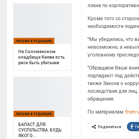
плана по корпоратив
Кроме того со сторо
необходимости подач
"Мы убедились, что 
ПИСЬМА В РЕДАКЦИЮ
невозможно, а невып
На Соломенском
уголовному преследов
кладбище Киева есть
риск быть убитыми
"Обращаем Ваше вним
подпадают под действи
также Закона о корр
последствия для лиц
обращения.
По материалам:
from-
ПИСЬМА В РЕДАКЦИЮ
БАЛАСТ ДЛЯ
F
Поделиться
СУСПІЛЬСТВА. БУДЬ
ЯКОГО…