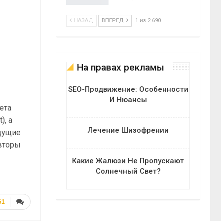
НАЗАД
ВПЕРЕД
1 из 2 690
На правах рекламы
SEO-Продвижение: Особенности
И Нюансы
ета
), а
Лечение Шизофрении
идущие
авторы
Какие Жалюзи Не Пропускают
Солнечный Свет?
61