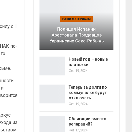
НАШИ МАТЕРИАЛЫ
силу с 1
Полиция Испании
Арестовала Продавцов
Украинских Секс-Рабынь
 НАК по-
ого
Новый год – новые
платежки
сьме.
Фев 19, 2024
ности.
Теперь за долги по
 и
коммуналке будут
оворится
отключать
Фев 19, 2024
аркус
Облигации вместо
ухода из
репараций?
льством
Фев 17, 2024