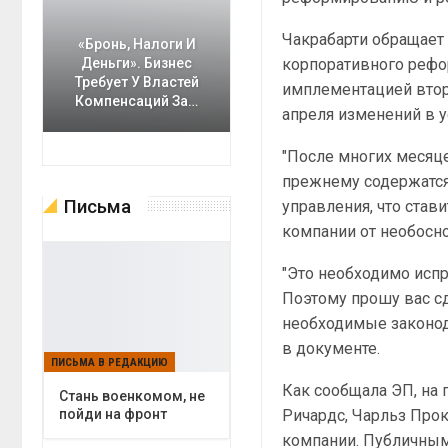
Чакрабарти обращает
«Бронь, Налоги И
корпоративного рефо
Деньги». Бизнес
Требует У Властей
имплементацией втори
Компенсаций За…
апреля изменений в у
"После многих месяце
прежнему содержатся
Письма
управления, что став
компании от необосно
"Это необходимо исп
Поэтому прошу вас сд
необходимые законод
в документе.
ПИСЬМА В РЕДАКЦИЮ
Как сообщала ЭП, на 
Cтань военкомом, не
Ричардс, Чарльз Прок
пойди на фронт
компании. Публичным