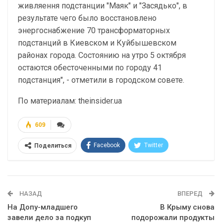
живляення подстанции "Маяк" и "Засядько", в
результате чего было восстановлено
энергоснабжение 70 трансформаторных
подстанций в Киевском и Куйбышевском
районах города. Состоянию на утро 5 октября
остаются обесточенными по городу 41
подстанция", - отметили в городском совете.
По материалам: theinsider.ua
609
Facebook
Twitter
Поделиться
Telegram
Google+
WhatsApp
Эл. адрес
НАЗАД
ВПЕРЕД
На Допу-младшего
В Крыму снова
завели дело за подкуп
подорожали продукты