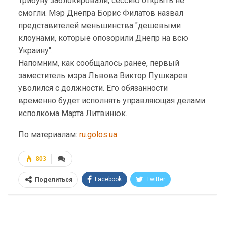
Трибуну заблокировали, сессию открыть не
смогли. Мэр Днепра Борис Филатов назвал
представителей меньшинства "дешевыми
клоунами, которые опозорили Днепр на всю
Украину".
Напомним, как сообщалось ранее, первый
заместитель мэра Львова Виктор Пушкарев
уволился с должности. Его обязанности
временно будет исполнять управляющая делами
исполкома Марта Литвинюк.
По материалам:
ru.golos.ua
803
Facebook
Twitter
Поделиться
Telegram
Google+
WhatsApp
Эл. адрес