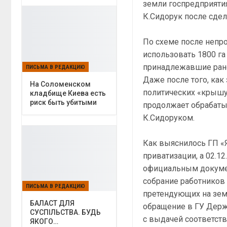
земли госпредприяти
К.Сидорук после сде
По схеме после непр
использовать 1800 г
принадлежавшие ране
ПИСЬМА В РЕДАКЦИЮ
Даже после того, как
На Соломенском
политических «крышу»
кладбище Киева есть
риск быть убитыми
продолжает обрабаты
К.Сидоруком.
Как выяснилось ГП «
приватизации, а 02.1
официальным докумен
собрание работников 
ПИСЬМА В РЕДАКЦИЮ
претендующих на зем
БАЛАСТ ДЛЯ
обращение в ГУ Держг
СУСПІЛЬСТВА. БУДЬ
с выдачей соответст
ЯКОГО…