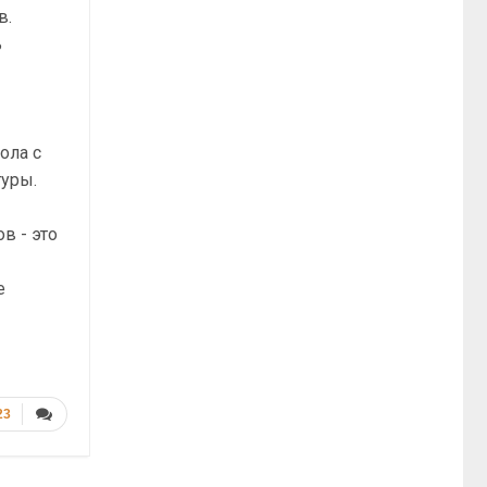
в.
ь
ола с
туры.
в - это
е
23