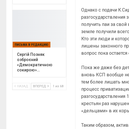
Однако с подачи К.Си
разгосударствления 
получить паи за свой
земле получили всего
Кто эти люди и котор
ПИСЬМА В РЕДАКЦИЮ
лишены законного пр
вопрос пока остается
Сергій Позняк
озброєний
«Демократичною
Пока же даже без дет
сокирою»…
вновь КСП вообще не
тем более лишать мно
НАЗАД
ВПЕРЕД
1 из 68
процесс приватизаци
разгосударствления 1
крестьян раз нарушен
«дельцами» в их коры
Таким образом, актив