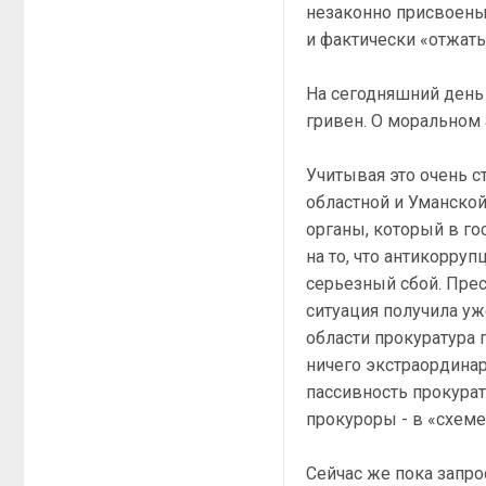
незаконно присвоен
и фактически «отжаты
На сегодняшний день
гривен. О моральном 
Учитывая это очень с
областной и Уманской
органы, который в го
на то, что антикорру
серьезный сбой. Прес
ситуация получила уж
области прокуратура 
ничего экстраординарн
пассивность прокура
прокуроры - в «схеме
Сейчас же пока запр