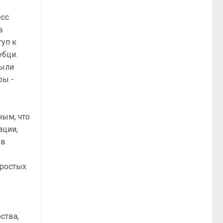
есс
в
туп к
убци.
были
ры -
ным, что
ации,
 в
простых
ства,