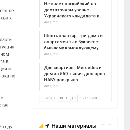
Не знает английский на
достаточном уровне.
сяц не
Украинского кандидата в…
ахвата
Авг 6, 2026
Шесть квартир, три дома и
ласти.
апартаменты в Буковеле:
туация
бывшему командующему…
нном
Авг 6, 2026
га в
Две квартиры, Mercedes и
ция и
дом за 550 тысяч долларов:
пока не
НАБУ раскрыло…
Авг 6, 2026
тв
НАЗАД
ВПЕРЕД
1 из 17 230
ства
Наши материалы
2 году