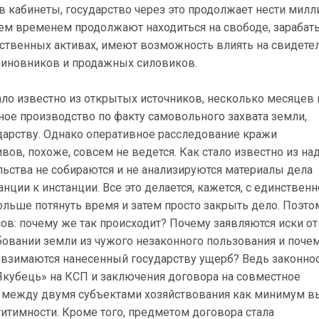
 в кабинеты, государство через это продолжает нести мил
ем временем продолжают находиться на свободе, зараба
рственных активах, имеют возможность влиять на свидетел
иновников и продажных силовиков.
тало известно из открытых источников, несколько месяцев 
ное производство по факту самовольного захвата земли,
арству. Однако оперативное расследование кражи
вов, похоже, совсем не ведется. Как стало известно из н
льства не собираются и не анализируются материалы дела
нции к инстанции. Все это делается, кажется, с единствен
льше потянуть время и затем просто закрыть дело. Поэто
ов: почему же так происходит? Почему заявляются иски о
бовании земли из чужого незаконного пользования и поче
 взимаются нанесенный государству ущерб? Ведь законно
Якубець» на КСП и заключения договора на совместное
 между двумя субъектами хозяйствования как минимум 
итимности. Кроме того, предметом договора стала