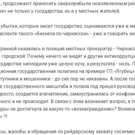
ы, продолжают приносить сверхприбыли новоявленным р
е» не только у государства, но и у местных жителей.
 убытки, которые несет государство, оцениваются уже в 
аспекте такого «бизнеса по-черкасски» - уже и говорить не
транной оказалась и позиция местных прокуратур - Черкас
 городской. Почему ничего не видят и другие антикорруп
сударстве наплодили уже целую кучу, а результата - ноль.
пционная государственная политика на примере ГП «Ягубец»
тупники и мошенники - до сих пор не наказаны. А после тог
е государственного масштаба и попала под прицел руково
просто, создается впечатление, самоустранилась от конфлик
ого и не происходит. В связи с этим возникает вопрос, а т
туры не достигнута за какую-то «вознаграждение»? Возмо
» ?!
осы, жалобы и обращения по рейдерскому захвату госземе