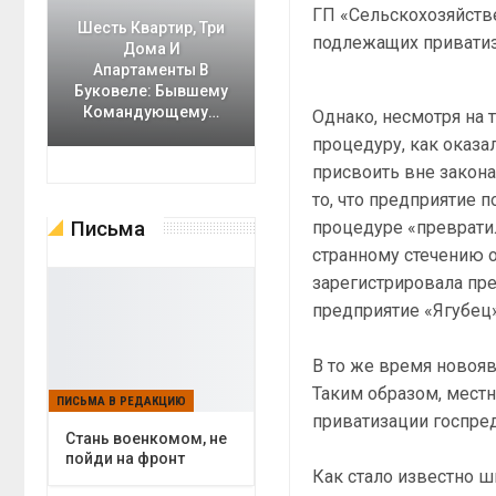
ГП «Сельскохозяйств
Шесть Квартир, Три
подлежащих приватиз
Дома И
Апартаменты В
Буковеле: Бывшему
Командующему…
Однако, несмотря на 
процедуру, как оказ
присвоить вне закона
то, что предприятие 
Письма
процедуре «превратил
странному стечению о
зарегистрировала пр
предприятие «Ягубец»
В то же время новоя
Таким образом, местн
ПИСЬМА В РЕДАКЦИЮ
приватизации госпре
Cтань военкомом, не
пойди на фронт
Как стало известно ш