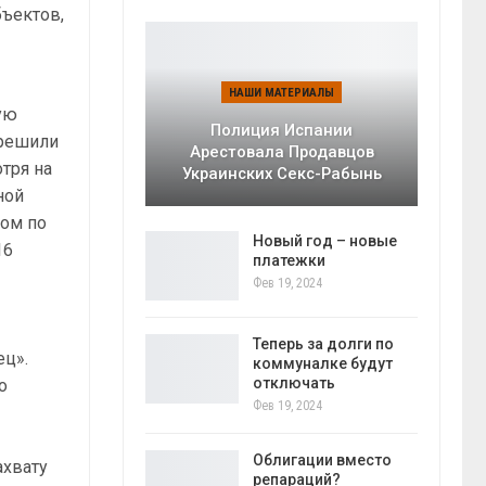
бъектов,
НАШИ МАТЕРИАЛЫ
бую
Полиция Испании
 решили
Арестовала Продавцов
тря на
Украинских Секс-Рабынь
ной
том по
Новый год – новые
16
платежки
Фев 19, 2024
Теперь за долги по
ец».
коммуналке будут
отключать
о
Фев 19, 2024
Облигации вместо
ахвату
репараций?