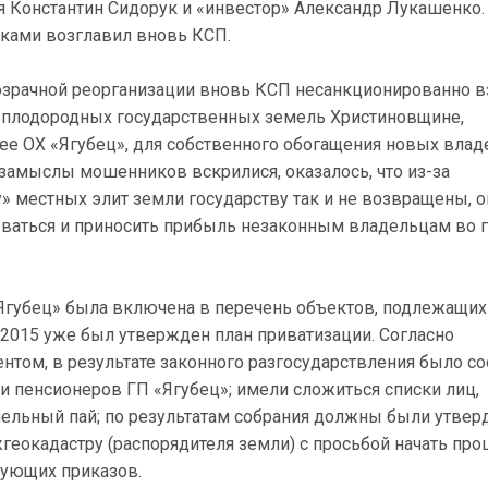
я Константин Сидорук и «инвестор» Александр Лукашенко.
лками возглавил вновь КСП.
озрачной реорганизации вновь КСП несанкционированно в
а плодородных государственных земель Христиновщине,
е ОХ «Ягубец», для собственного обогащения новых влад
 замыслы мошенников вскрилися, оказалось, что из-за
 местных элит земли государству так и не возвращены, о
ваться и приносить прибыль незаконным владельцам во г
Ягубец» была включена в перечень объектов, подлежащих
2.2015 уже был утвержден план приватизации. Согласно
том, в результате законного разгосударствления было со
и пенсионеров ГП «Ягубец»; имели сложиться списки лиц,
ельный пай; по результатам собрания должны были утвер
еокадастру (распорядителя земли) с просьбой начать про
вующих приказов.