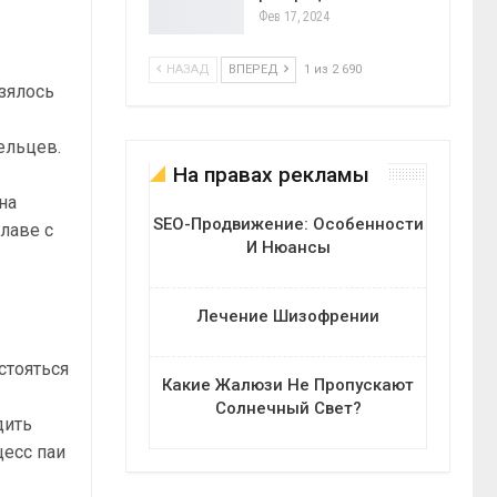
Фев 17, 2024
НАЗАД
ВПЕРЕД
1 из 2 690
зялось
ельцев.
На правах рекламы
на
SEO-Продвижение: Особенности
лаве с
И Нюансы
Лечение Шизофрении
стояться
Какие Жалюзи Не Пропускают
Солнечный Свет?
дить
цесс паи