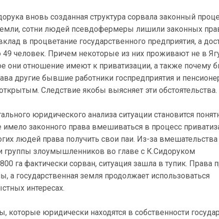
дорука вновь созданная структура сорвала законный проц
земли, сотни людей псевдофермеры лишили законных пра
 вклад в процветание государственного предприятия, а дос
 49 человек. Причем некоторые из них проживают не в Яг
ое они отношение имеют к приватизации, а также почему 
ава другие бывшие работники госпредприятия и пенсионе
 открытым. Следствие якобы выясняет эти обстоятельства.
ального юридического анализа ситуации становится понят
 имело законного права вмешиваться в процесс приватиз
гих людей права получить свои паи. Из-за вмешательства
и группы злоумышленников во главе с К.Сидоруком
800 га фактически сорван, ситуация зашла в тупик. Права 
ы, а государственная земля продолжает использоваться
стных интересах.
ы, которые юридически находятся в собственности государ