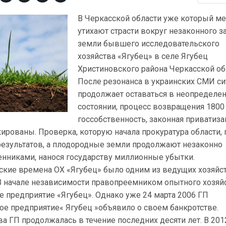
В Черкасской области уже который ме
утихают страсти вокруг незаконного з
земли бывшего исследовательского
хозяйства «Ягубец» в селе Ягубец
Христиновского района Черкасской об
После резонанса в украинских СМИ си
продолжает оставаться в неопределе
состоянии, процесс возвращения 1800 
госсобственность, законная приватиза
ированы. Проверка, которую начала прокуратура области, 
езультатов, а плодородные земли продолжают незаконно
нниками, нанося государству миллионные убытки.
тские времена ОХ «Ягубец» было одним из ведущих хозяйс
 В начале независимости правопреемником опытного хозяй
е предприятие «Ягубец». Однако уже 24 марта 2006 ГП
ое предприятие« Ягубец »объявило о своем банкротстве.
а ГП продолжалась в течение последних десяти лет. В 201