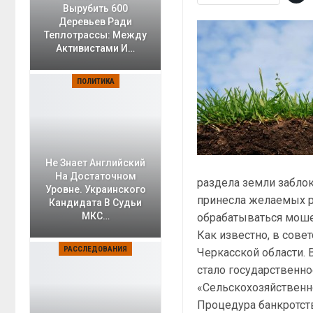
Вырубить 600
Деревьев Ради
Теплотрассы: Между
Активистами И…
ПОЛИТИКА
Не Знает Английский
На Достаточном
раздела земли заблок
Уровне. Украинского
принесла желаемых р
Кандидата В Судьи
МКС…
обрабатываться моше
Как известно, в сове
РАССЛЕДОВАНИЯ
Черкасской области.
стало государственно
«Сельскохозяйственн
Процедура банкротств