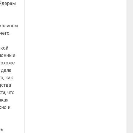
ейдерам
миллионы
чего.
ской
ционные
 Похоже
 дала
о, как
дства
та, что
акая
жно и
ль