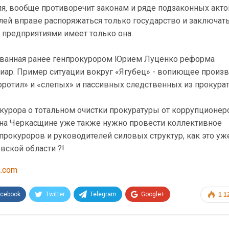
я, вообще противоречит законам и ряде подзаконных акто
лей вправе распоряжаться только государство и заключат
 предприятиями имеет только она.
ованная ранее генпрокурором Юрием Луценко реформа
иар. Пример ситуации вокруг «Ягубец» - вопиющее произв
оротил» и «слепых» и пассивных следственных из прокура
курора о тотальном очистки прокуратуры от коррупционеро
 на Черкасщине уже также нужно провести коллективное
рокуроров и руководителей силовых структур, как это уж
вской области ?!
a.com
acebook
Twitter
Telegram
Google+
1 1
Эл. адрес