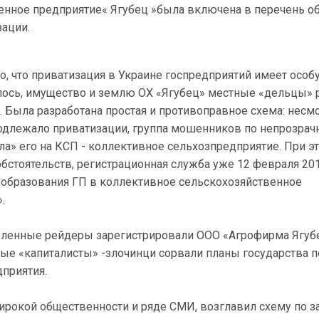
енное предприятие« Ягубец »была включена в перечень о
ации.
то, что приватизация в Украине госпредприятий имеет осо
алось, имущество и землю ОХ «Ягубец» местные «дельцы»
. Была разработана простая и противоправное схема: несмо
подлежало приватизации, группа мошенников по непрозрач
а» его на КСП - коллективное сельхозпредприятие. При э
бстоятельств, регистрационная служба уже 12 февраля 20
еобразования ГП в коллективное сельскохозяйственное
.
вленные рейдеры зарегистрировали ООО «Агрофирма Ягуб
ые «капиталисты» -злочинци сорвали планы государства п
дприятия.
ирокой общественности и ряде СМИ, возглавил схему по з