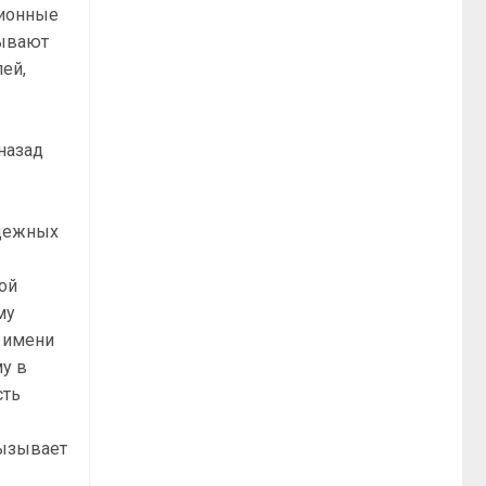
лионные
тывают
ей,
назад
адежных
ной
му
т имени
му в
сть
вызывает