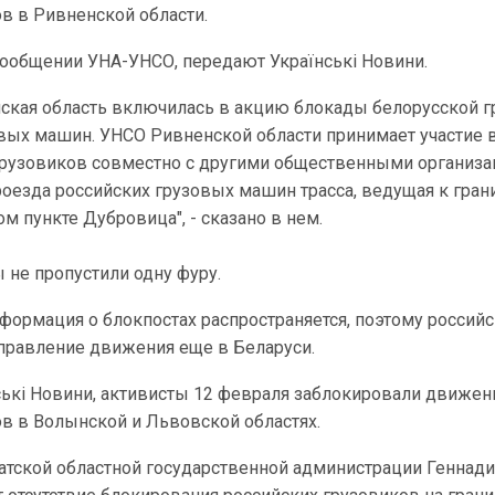
в в Ривненской области.
сообщении УНА-УНСО, передают Українські Новини.
нская область включилась в акцию блокады белорусской 
овых машин. УНСО Ривненской области принимает участие 
грузовиков совместно с другими общественными организа
оезда российских грузовых машин трасса, ведущая к гран
ом пункте Дубровица", - сказано в нем.
 не пропустили одну фуру.
формация о блокпостах распространяется, поэтому россий
правление движения еще в Беларуси.
ські Новини, активисты 12 февраля заблокировали движен
ов в Волынской и Львовской областях.
атской областной государственной администрации Геннад