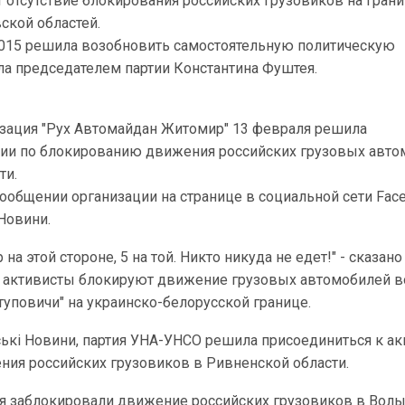
 отсутствие блокирования российских грузовиков на гран
ской областей.
015 решила возобновить самостоятельную политическую
ла председателем партии Константина Фуштея.
зация "Рух Автомайдан Житомир" 13 февраля решила
ции по блокированию движения российских грузовых авт
ти.
сообщении организации на странице в социальной сети Face
Новини.
на этой стороне, 5 на той. Никто никуда не едет!" - сказано
 активисты блокируют движение грузовых автомобилей в
туповичи" на украинско-белорусской границе.
ькі Новини, партия УНА-УНСО решила присоединиться к ак
ия российских грузовиков в Ривненской области.
я заблокировали движение российских грузовиков в Волы