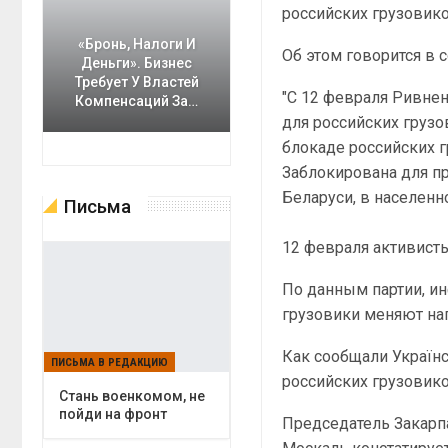
российских грузовико
«Бронь, Налоги И
Об этом говорится в 
Деньги». Бизнес
Требует У Властей
"С 12 февраля Ривне
Компенсаций За…
для российских груз
блокаде российских 
Заблокирована для пр
Беларуси, в населенн
Письма
12 февраля активисты
По данным партии, ин
грузовики меняют на
Как сообщали Україн
ПИСЬМА В РЕДАКЦИЮ
российских грузовик
Cтань военкомом, не
пойди на фронт
Председатель Закарп