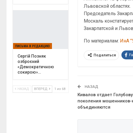
Львовской областях.
Председатель Закарп
Москаль констатирует
Закарпатской и Львов
По материалам:
ИнА "
ПИСЬМА В РЕДАКЦИЮ
F
Поделиться
Сергій Позняк
озброєний
«Демократичною
сокирою»…
НАЗАД
НАЗАД
ВПЕРЕД
1 из 68
Кивалов отдает Голубову
поколения мошенников-
объединяются