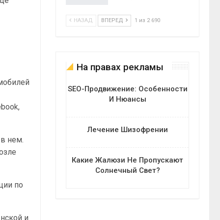
ице
НАЗАД
ВПЕРЕД
1 из 2 690
На правах рекламы
омобилей
SEO-Продвижение: Особенности
И Нюансы
book,
Лечение Шизофрении
 в нем.
озле
Какие Жалюзи Не Пропускают
Солнечный Свет?
ции по
нской и