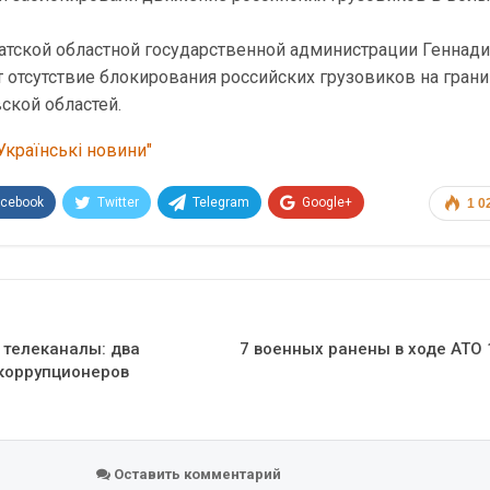
атской областной государственной администрации Геннад
 отсутствие блокирования российских грузовиков на гран
ской областей.
Українські новини"
acebook
Twitter
Telegram
Google+
1 0
Эл. адрес
 телеканалы: два
7 военных ранены в ходе АТО
коррупционеров
Оставить комментарий