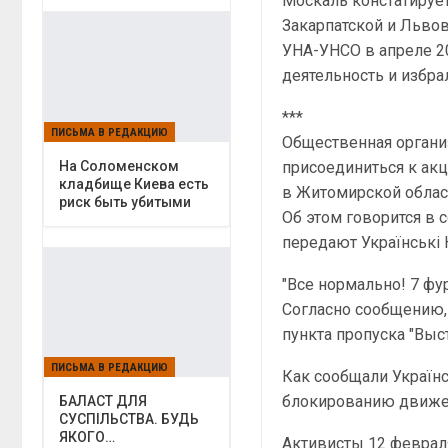
Москаль констатирует
Закарпатской и Львов
УНА-УНСО в апреле 2
деятельность и избра
***
ПИСЬМА В РЕДАКЦИЮ
Общественная органи
На Соломенском
присоединиться к ак
кладбище Киева есть
в Житомирской облас
риск быть убитыми
Об этом говорится в 
передают Українські 
"Все нормально! 7 фур 
Согласно сообщению,
пункта пропуска "Выс
ПИСЬМА В РЕДАКЦИЮ
Как сообщали Українс
блокированию движен
БАЛАСТ ДЛЯ
СУСПІЛЬСТВА. БУДЬ
ЯКОГО…
Активисты 12 феврал