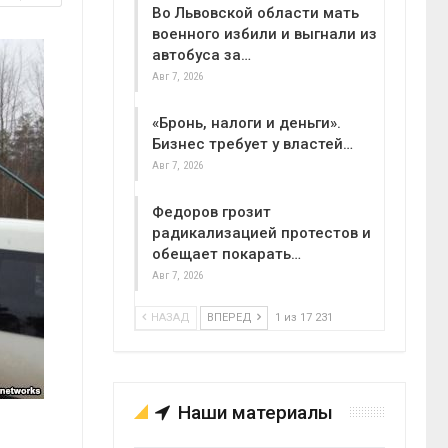
Во Львовской области мать
военного избили и выгнали из
автобуса за…
Авг 7, 2026
«Бронь, налоги и деньги».
Бизнес требует у властей…
Авг 7, 2026
Федоров грозит
радикализацией протестов и
обещает покарать…
Авг 7, 2026
НАЗАД
ВПЕРЕД
1 из 17 231
Наши материалы