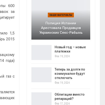
опы 600
авок за
НАШИ МАТЕРИАЛЫ
цитирует
Полиция Испании
Арестовала Продавцов
Украинских Секс-Рабынь
пило 1,5
брь 2015
Новый год – новые
платежки
вацкому
Фев 19, 2024
14 года)
Теперь за долги по
коммуналке будут
ый газ с
отключать
Фев 19, 2024
твляется
Облигации вместо
бывающих
репараций?
Фев 17, 2024