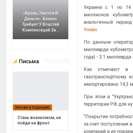
Украина с 1 по 14
«Бронь, Налоги И
миллионов кубометр
Деньги». Бизнес
аналогичный период 
Требует У Властей
Униан
.
Компенсаций За…
По данным оператор
миллиарда кубометров
года) - 3,1 миллиарда
Письма
Как отмечают в к
газотранспортному к
импортировано 14,3 м
При этом в "Укртранс
территории РФ для н
ПИСЬМА В РЕДАКЦИЮ
"Покрытие потребнос
Cтань военкомом, не
пойди на фронт
за счет поступления 
компаний и из подзем