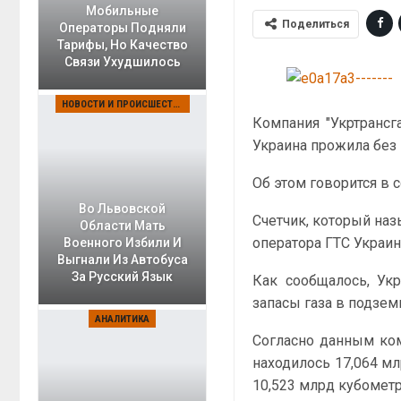
Мобильные
Поделиться
Операторы Подняли
Тарифы, Но Качество
Связи Ухудшилось
НОВОСТИ И ПРОИСШЕСТВИЯ
Компания "Укртрансга
Украина прожила без 
Об этом говорится в 
Во Львовской
Счетчик, который наз
Области Мать
оператора ГТС Украин
Военного Избили И
Выгнали Из Автобуса
За Русский Язык
Как сообщалось, Укр
запасы газа в подзем
АНАЛИТИКА
Согласно данным ком
находилось 17,064 мл
10,523 млрд кубометро