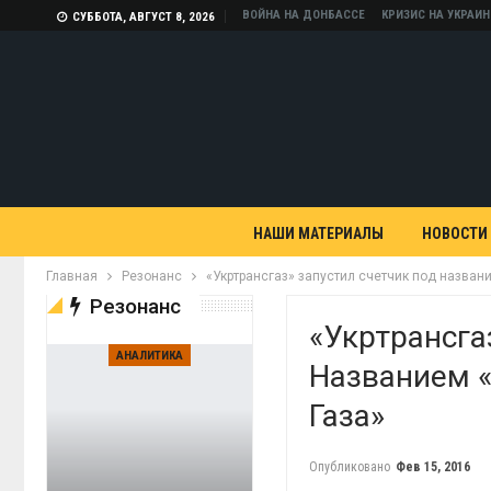
ВОЙНА НА ДОНБАССЕ
КРИЗИС НА УКРАИН
СУББОТА, АВГУСТ 8, 2026
НАШИ МАТЕРИАЛЫ
НОВОСТИ
Главная
Резонанс
«Укртрансгаз» запустил счетчик под назван
Резонанс
«Укртрансга
АНАЛИТИКА
Названием «
Газа»
Опубликовано
Фев 15, 2016