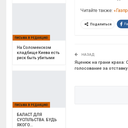
Читайте также:
«Газпр
F
Поделиться
ПИСЬМА В РЕДАКЦИЮ
На Соломенском
кладбище Киева есть
НАЗАД
риск быть убитыми
Яценюк на грани краха: 
голосование за отставк
ПИСЬМА В РЕДАКЦИЮ
БАЛАСТ ДЛЯ
СУСПІЛЬСТВА. БУДЬ
ЯКОГО…