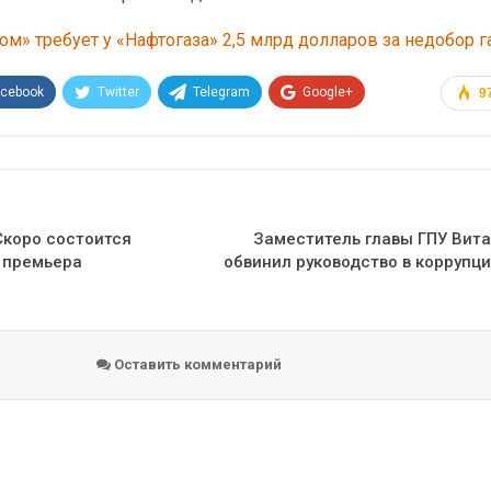
ом» требует у «Нафтогаза» 2,5 млрд долларов за недобор г
acebook
Twitter
Telegram
Google+
9
Эл. адрес
Скоро состоится
Заместитель главы ГПУ Вит
у премьера
обвинил руководство в коррупци
Оставить комментарий