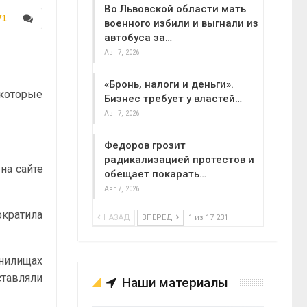
Во Львовской области мать
71
военного избили и выгнали из
автобуса за…
Авг 7, 2026
«Бронь, налоги и деньги».
 которые
Бизнес требует у властей…
Авг 7, 2026
Федоров грозит
радикализацией протестов и
 на сайте
обещает покарать…
Авг 7, 2026
ократила
НАЗАД
ВПЕРЕД
1 из 17 231
анилищах
ставляли
Наши материалы