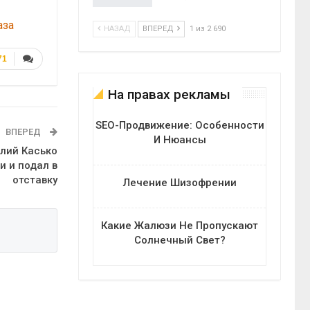
аза
НАЗАД
ВПЕРЕД
1 из 2 690
71
На правах рекламы
SEO-Продвижение: Особенности
ВПЕРЕД
И Нюансы
алий Касько
и и подал в
отставку
Лечение Шизофрении
Какие Жалюзи Не Пропускают
Солнечный Свет?