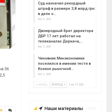
Суд назначил рекордный
штраф в размере 3,8 млрд грн:
в деле о…
Авг 5, 2026
Двоюродный брат директора
ДБР 17 лет работал на
телеканалах Деркача,…
Авг 5, 2026
Чиновник Минэкономики
поселился в имении тестя в
на 56
Козине рыночной…
Авг 5, 2026
2,5
НАЗАД
ВПЕРЕД
1 из 17 229
Наши материалы
96