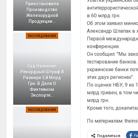
Убытки украинских б
Приостановила
антитеррористическо
Производство
в 60 млрд грн.
Железорудной
Продукции…
Об этом заявил мини
Александр Шлапак в 
РАССЛЕДОВАНИЯ
Первой международн
конференции.
Он сообщил: "Мы зако
тестирование банков
Суд Назначил
украинские банки пот
Рекордный Штраф В
этих двух регионах".
Размере 3,8 Млрд
Грн: В Деле О
По оценке НБУ, 9 из
Фиктивном
млрд гривен, в том ч
Экспорте…
млрд грн.
Кроме того, докапита
РАССЛЕДОВАНИЯ
По материалам: theinsi
F
Поделиться