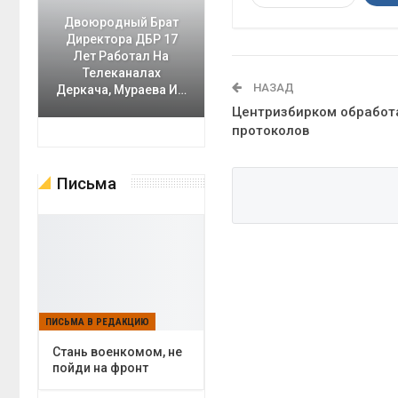
Двоюродный Брат
Директора ДБР 17
Лет Работал На
Телеканалах
НАЗАД
Деркача, Мураева И…
Центризбирком обработ
протоколов
Письма
ПИСЬМА В РЕДАКЦИЮ
Cтань военкомом, не
пойди на фронт