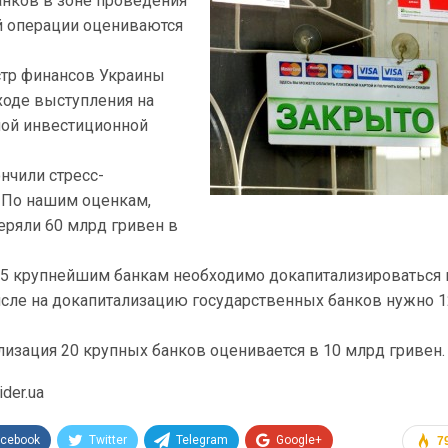
анков в зоне проведения
й операции оцениваются
стр финансов Украины
ходе выступления на
ой инвестиционной
нчили стресс-
. По нашим оценкам,
еряли 60 млрд гривен в
 15 крупнейшим банкам необходимо докапитализироваться 
исле на докапитализацию государственных банков нужно 1
лизация 20 крупных банков оценивается в 10 млрд гривен.
der.ua
acebook
Twitter
Telegram
Google+
7